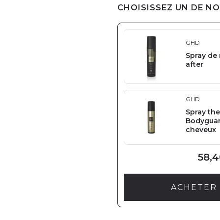
CHOISISSEZ UN DE NO
GHD
Spray de 
after
GHD
Spray th
Bodyguar
cheveux
58,4
ACHETER 