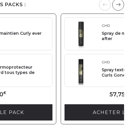
S PACKS :
GHD
maintien Curly ever
Spray de main
after
GHD
ermoprotecteur
Spray texturi
d tous types de
Curls Gone W
€
€
0
57,75
LE PACK
ACHETER LE