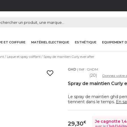
E ET COIFFURE
MATÉRIEL ELECTRIQUE
ESTHÉTIQUE
EQUIPEMENT 
ant
Laque et spray coiffant
Spray de maintien Curly ever after
GHD
| Réf :
GHDM
(20)
Donnez votre a
Spray de maintien Curly e
Le spray de maintien ghd per
tiennent dans le temps.
En sa
Je cagnotte
1,
€
29,30
avec le
Club Fidélit