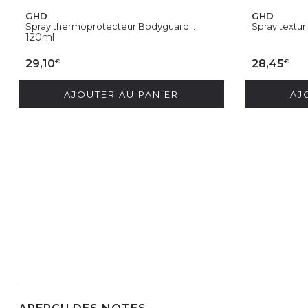
GHD
GHD
Spray thermoprotecteur Bodyguard...
Spray textur
120ml
€
€
29,10
28,45
AJOUTER AU PANIER
AJ