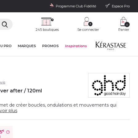
Programme Club Fidélité
Espace Pro
0
245 boutiques
Se connecter
Panier
DU PRO
MARQUES
PROMOS
Inspirations
vis
ver after / 120ml
met de créer boucles, ondulations et mouvements qui
voir plus
45
€
?
é