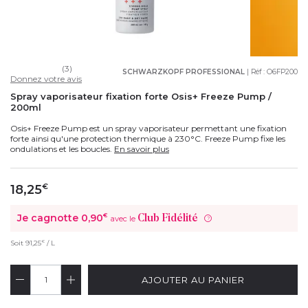
(3)
SCHWARZKOPF PROFESSIONAL
| Réf :
O6FP200
Donnez votre avis
Spray vaporisateur fixation forte Osis+ Freeze Pump /
200ml
Osis+ Freeze Pump est un spray vaporisateur permettant une fixation
forte ainsi qu'une protection thermique à 230°C. Freeze Pump fixe les
ondulations et les boucles.
En savoir plus
18,25
€
Je cagnotte
0,90
€
Club Fidélité
avec le
?
€
Soit
91,25
/ L
AJOUTER AU PANIER