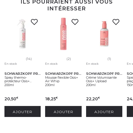
ILS POURRAIENT AUSSI VOUS
INTÉRESSER
(14)
(2)
(1)
En stock
En stock
En stock
En 
SCHWARZKOPF PROFESSIONAL
SCHWARZKOPF PROFESSIONAL
SCHWARZKOPF PROFESSIONAL
Spray thermo-
Mousse flexible Osis+
Crème Volumisante
Spr
protecteur Osis+...
Air Whip
Osis+ Upload
plag
200ml
200ml
200ml
150
20,50
18,25
22,20
24
€
€
€
AJOUTER
AJOUTER
AJOUTER