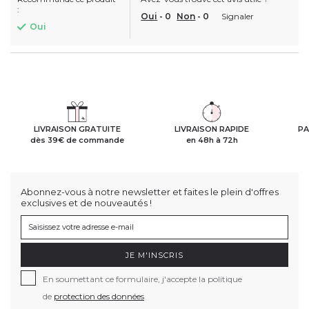
:
Oui
-
0
Non
-
0
Signaler
Oui
LIVRAISON GRATUITE
LIVRAISON RAPIDE
PA
dès 39€ de commande
en 48h à 72h
Abonnez-vous à notre newsletter et faites le plein d'offres
exclusives et de nouveautés !
JE M'INSCRIS
En soumettant ce formulaire, j'accepte la politique
de
protection des données