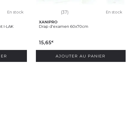
En stock
(37)
En stock
XANIPRO
t I-LAK
Drap d'examen 60x70cm
€
15,65
IER
AJOUTER AU PANIER