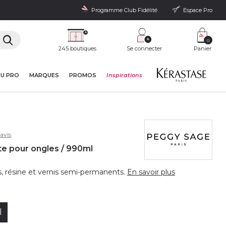
Programme Club Fidélité
Espace Pro
0
245 boutiques
Se connecter
Panier
DU PRO
MARQUES
PROMOS
Inspirations
avis
nte pour ongles / 990ml
, résine et vernis semi-permanents.
En savoir plus
l