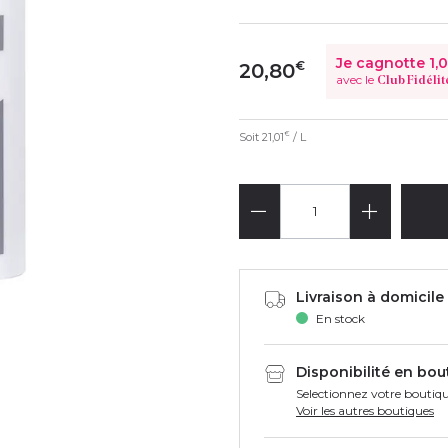
Je cagnotte
1,
€
20,80
avec le
Club Fidélit
Soit
21,01
/ L
€
Livraison à domicile 
En stock
Disponibilité en bou
Selectionnez votre boutiqu
Voir les autres boutiques