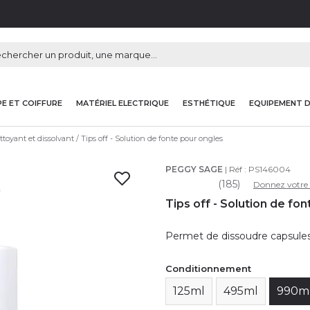
E ET COIFFURE
MATÉRIEL ELECTRIQUE
ESTHÉTIQUE
EQUIPEMENT 
ttoyant et dissolvant
Tips off - Solution de fonte pour ongles
PEGGY SAGE
| Réf :
PS146004
(185)
Donnez votre 
Tips off - Solution de fo
Permet de dissoudre capsules
Conditionnement
125ml
495ml
990m