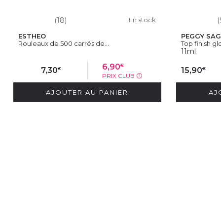
(18)
En stock
(
ESTHEO
PEGGY SAG
Rouleaux de 500 carrés de...
Top finish glo
11ml
€
6,90
€
€
7,30
15,90
PRIX CLUB
?
AJOUTER AU PANIER
AJ