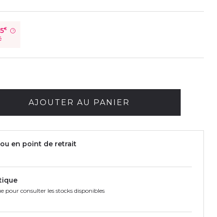
05
€
?
é
AJOUTER AU PANIER
ou en point de retrait
tique
e pour consulter les stocks disponibles