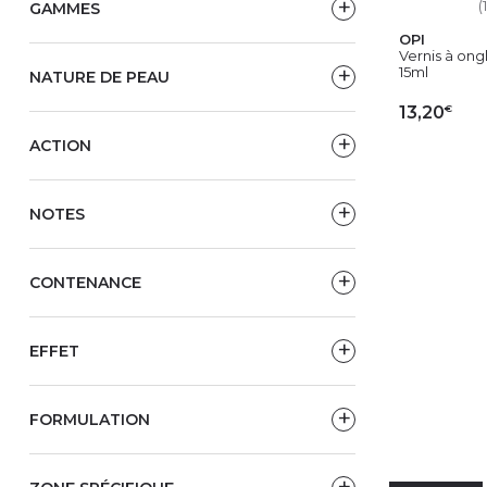
(1
GAMMES
OPI
Vernis à ongl
15ml
NATURE DE PEAU
€
13,20
ACTION
AJ
NOTES
CONTENANCE
EFFET
FORMULATION