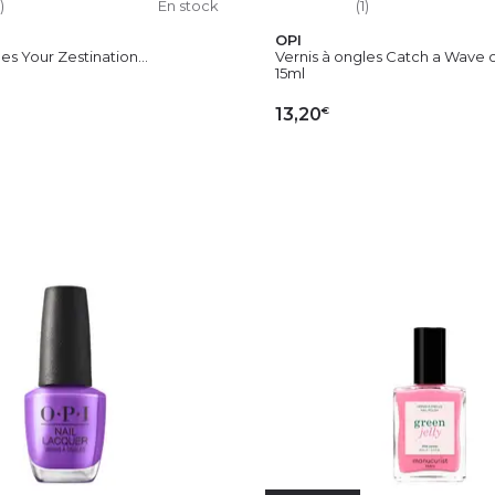
)
En stock
(1)
OPI
es Your Zestination...
Vernis à ongles Catch a Wave of
15ml
€
13,20
OUTER AU PANIER
AJOUTER AU PAN