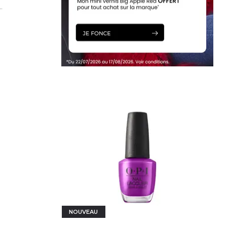
.
IER
NOUVEAU