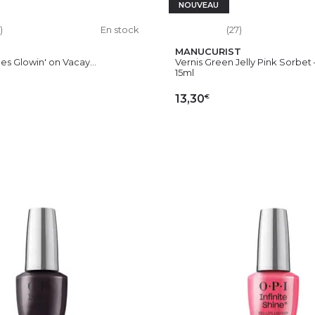
NOUVEAU
)
En stock
(27)
MANUCURIST
es Glowin' on Vacay...
Vernis Green Jelly Pink Sorbet –
15ml
€
13,30
OUTER AU PANIER
AJOUTER AU PAN