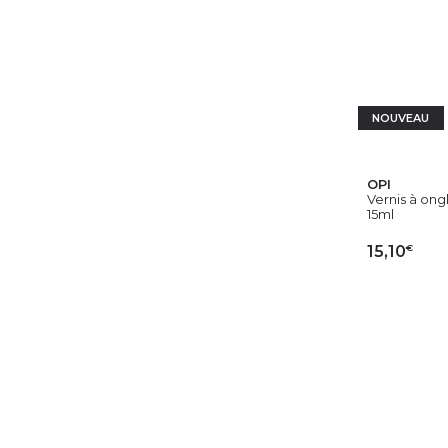
NOUVEAU
OPI
Vernis à ongl
15ml
€
15,10
AJ