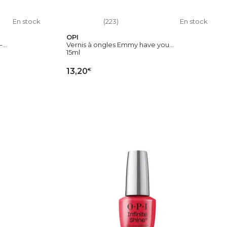
En stock
(223)
En stock
OPI
...
Vernis à ongles Emmy have you...
15ml
€
13,20
IER
AJOUTER AU PANIER