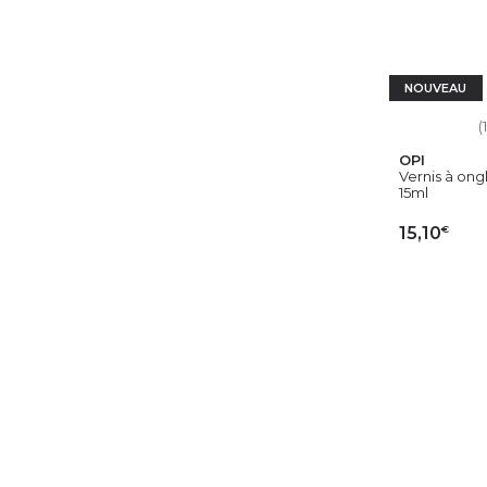
NOUVEAU
(
OPI
Vernis à ongl
15ml
€
15,10
AJ