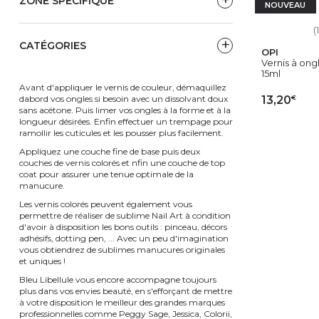
ZONE SPÉCIFIQUE
NOUVEAU
(1
CATÉGORIES
OPI
Vernis à ongl
15ml
Avant d'appliquer le vernis de couleur, démaquillez
€
dabord vos ongles si besoin avec un dissolvant doux
13,20
sans acétone. Puis limer vos ongles à la forme et à la
longueur désirées. Enfin effectuer un trempage pour
AJ
ramollir les cuticules et les pousser plus facilement.
Appliquez une couche fine de base puis deux
couches de vernis colorés et nfin une couche de top
coat pour assurer une tenue optimale de la
manucure.
Les vernis colorés peuvent également vous
permettre de réaliser de sublime Nail Art à condition
d'avoir à disposition les bons outils : pinceau, décors
adhésifs, dotting pen, ... Avec un peu d'imagination
vous obtiendrez de sublimes manucures originales
et uniques !
Bleu Libellule vous encore accompagne toujours
plus dans vos envies beauté, en s'efforçant de mettre
à votre disposition le meilleur des grandes marques
professionnelles comme Peggy Sage, Jessica, Colorii,