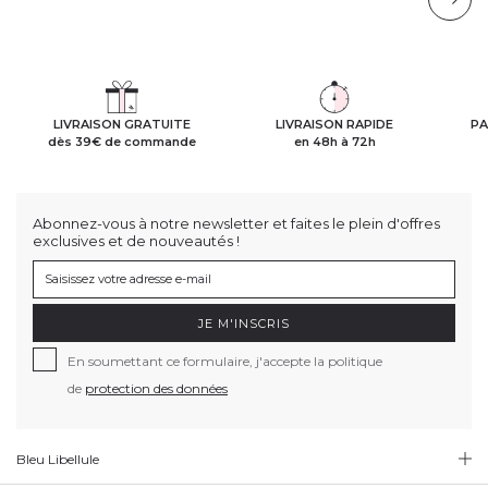
LIVRAISON GRATUITE
LIVRAISON RAPIDE
PA
dès 39€ de commande
en 48h à 72h
Abonnez-vous à notre newsletter et faites le plein d'offres
exclusives et de nouveautés !
JE M'INSCRIS
En soumettant ce formulaire, j'accepte la politique
de
protection des données
Bleu Libellule