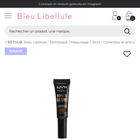
Livraison et retours gratuits en magasin
0
RETOUR
Bleu Libellule
Esthétique
Maquillage
Teint
Correcteur et anti-cer
ÉPUISÉ