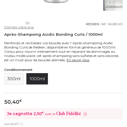
(5)
REDKEN
| Réf :
RKABCAS1
Donnez votre avis
Après-Shampoing Acidic Bonding Curls / 1000ml
Renforcez et revitalisez vos boucles avec l' Après-shampoing Acidic
Bonding Curls de Redken, disponible en format généreux de 1000ml.
Conçu pour nourrir intensément tout en réparant les dommages au
niveau moléculaire, cet après-shampoing sans sulfates et sans silicones
est un must pour les boucles abîmées.
En savoir plus
Conditionnement
300ml
1000ml
50,40
€
Je cagnotte
2,50
€
Club Fidélité
avec le
?
€
Soit
50,40
/ L