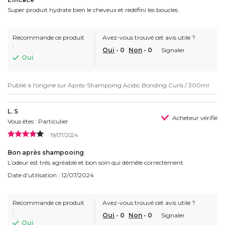
Super produit hydrate bien le cheveux et redéfini les boucles .
Recommande ce produit
Avez-vous trouvé cet avis utile ?
:
Oui
-
0
Non
-
0
Signaler
Oui
Publié à l'origine sur
Après-Shampoing Acidic Bonding Curls / 300ml
L. S
Acheteur vérifié
Vous êtes : Particulier
19/07/2024
Bon après shampooing
L’odeur est très agréable et bon soin qui démêle correctement
Date d’utilisation : 12/07/2024
Recommande ce produit
Avez-vous trouvé cet avis utile ?
:
Oui
-
0
Non
-
0
Signaler
Oui