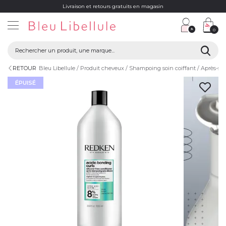
Livraison et retours gratuits en magasin
0
RETOUR
Bleu Libellule
Produit cheveux
Shampoing soin coiffant
Après-s
ÉPUISÉ