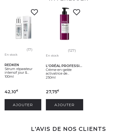
(17)
(127)
En stock
En stock
REDKEN
L'ORÉAL PROFESSIONNEL
Sérum réparateur
Crème-en-gelée
intensif jour &...
activatrice de...
100ml
250ml
42,10
27,75
€
€
AJOUTER
AJOUTER
L'AVIS DE NOS CLIENTS