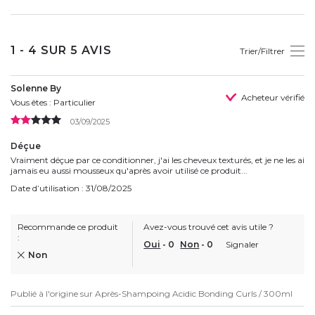
1 - 4 SUR 5 AVIS
Trier/Filtrer
Solenne By
Acheteur vérifié
Vous êtes : Particulier
03/09/2025
Déçue
Vraiment déçue par ce conditionner, j'ai les cheveux texturés, et je ne les ai
jamais eu aussi mousseux qu'après avoir utilisé ce produit...
Date d’utilisation : 31/08/2025
Recommande ce produit
Avez-vous trouvé cet avis utile ?
:
Oui
-
0
Non
-
0
Signaler
Non
Publié à l'origine sur
Après-Shampoing Acidic Bonding Curls / 300ml