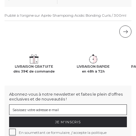
Publié à l'origine sur
Après-Shampoing Acidic Bonding Curls / 300ml
LIVRAISON GRATUITE
LIVRAISON RAPIDE
PA
dès 39€ de commande
en 48h à 72h
Abonnez-vous à notre newsletter et faites le plein d'offres
exclusives et de nouveautés !
JE M'INSCRIS
En soumettant ce formulaire, j'accepte la politique