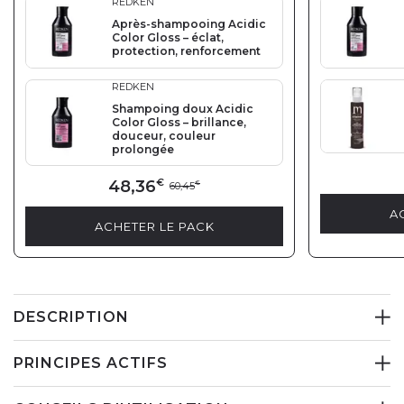
REDKEN
Après-shampooing Acidic
Color Gloss – éclat,
protection, renforcement
REDKEN
Shampoing doux Acidic
Color Gloss – brillance,
douceur, couleur
prolongée
48,36
€
60,45
€
A
ACHETER LE PACK
DESCRIPTION
PRINCIPES ACTIFS