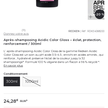
-20 %
(11)
REDKEN
| Réf :
RDKE4068200
Donnez votre avis
Après-shampooing Acidic Color Gloss – éclat, protection,
renforcement / 300ml
L’ après-shampooing Acidic Color Gloss de la gamme Redken Acidic
Color Gloss est un soin au pH acide 3.5–4.5 , enrichi en acides aminés , qui
renforce , hydrate et préserve l’éclat de la couleur jusqu’à 32
shampooings*. Formule 100 % végane dans un flacon à 96 % recyclé *.
En savoir plus
Conditionnement
300ml
1000ml
24,28
€
30,35
€