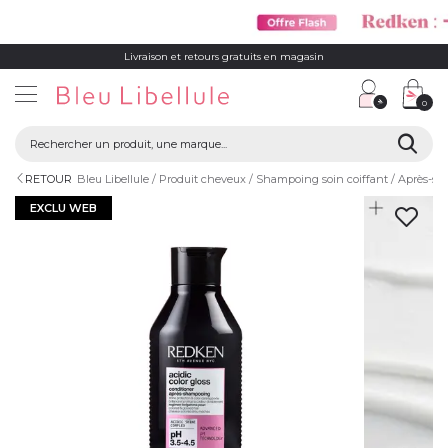
Livraison et retours gratuits en magasin
0
RETOUR
Bleu Libellule
Produit cheveux
Shampoing soin coiffant
Après-s
EXCLU WEB