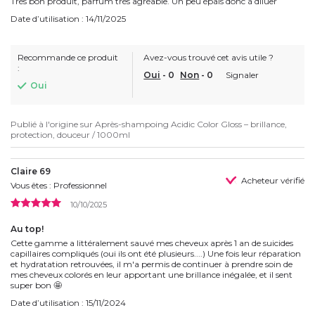
Très bon produit, parfum très agréable. Un peu épais donc à diluer
Date d’utilisation : 14/11/2025
Recommande ce produit
Avez-vous trouvé cet avis utile ?
:
Oui
-
0
Non
-
0
Signaler
Oui
Publié à l'origine sur
Après-shampoing Acidic Color Gloss – brillance,
protection, douceur / 1000ml
Claire 69
Acheteur vérifié
Vous êtes : Professionnel
10/10/2025
Au top!
Cette gamme a littéralement sauvé mes cheveux après 1 an de suicides
capillaires compliqués (oui ils ont été plusieurs....) Une fois leur réparation
et hydratation retrouvées, il m'a permis de continuer à prendre soin de
mes cheveux colorés en leur apportant une brillance inégalée, et il sent
super bon 🤩
Date d’utilisation : 15/11/2024