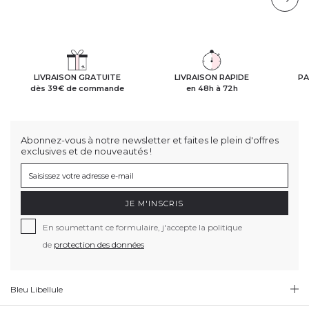
LIVRAISON GRATUITE
LIVRAISON RAPIDE
PA
dès 39€ de commande
en 48h à 72h
Abonnez-vous à notre newsletter et faites le plein d'offres
exclusives et de nouveautés !
JE M'INSCRIS
En soumettant ce formulaire, j'accepte la politique
de
protection des données
Bleu Libellule