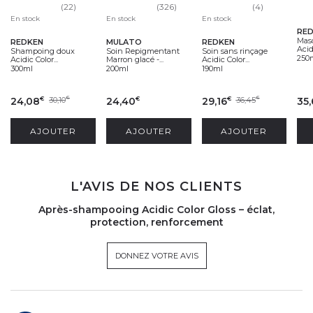
(22)
(326)
(4)
En stock
En stock
En stock
RE
Masq
REDKEN
MULATO
REDKEN
Acidi
Shampoing doux
Soin Repigmentant
Soin sans rinçage
250
Acidic Color...
Marron glacé -...
Acidic Color...
300ml
200ml
190ml
24,08
30,10
24,40
29,16
36,45
35
€
€
€
€
€
AJOUTER
AJOUTER
AJOUTER
L'AVIS DE NOS CLIENTS
Après-shampooing Acidic Color Gloss – éclat,
protection, renforcement
DONNEZ VOTRE AVIS