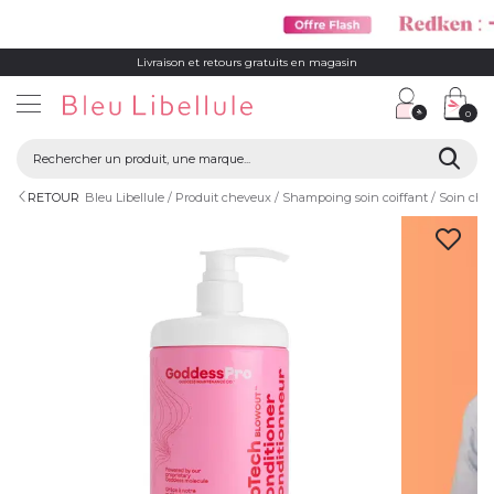
Livraison et retours gratuits en magasin
0
RETOUR
Bleu Libellule
Produit cheveux
Shampoing soin coiffant
Soin che