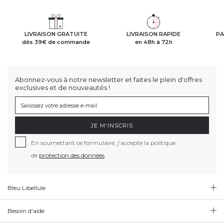
LIVRAISON GRATUITE
LIVRAISON RAPIDE
PA
dès 39€ de commande
en 48h à 72h
Abonnez-vous à notre newsletter et faites le plein d'offres
exclusives et de nouveautés !
JE M'INSCRIS
En soumettant ce formulaire, j'accepte la politique
de
protection des données
Bleu Libellule
Besoin d'aide