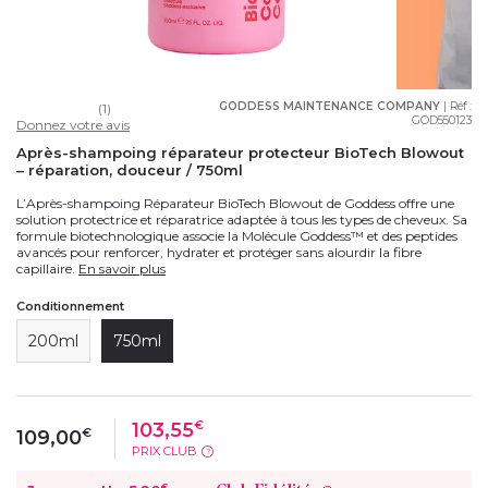
GODDESS MAINTENANCE COMPANY
| Réf :
(1)
GOD550123
Donnez votre avis
Après-shampoing réparateur protecteur BioTech Blowout
– réparation, douceur / 750ml
L’Après-shampoing Réparateur BioTech Blowout de Goddess offre une
solution protectrice et réparatrice adaptée à tous les types de cheveux. Sa
formule biotechnologique associe la Molécule Goddess™ et des peptides
avancés pour renforcer, hydrater et protéger sans alourdir la fibre
capillaire.
En savoir plus
Conditionnement
200ml
750ml
103,55
€
109,00
€
PRIX CLUB
?
€