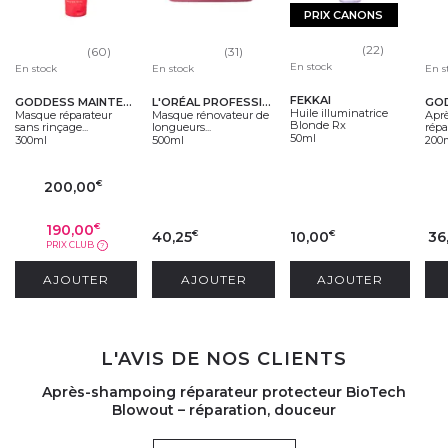
PRIX CANONS
(22)
(60)
(31)
En stock
En stock
En stock
En s
FEKKAI
GODDESS MAINTENANCE COMPANY
L'ORÉAL PROFESSIONNEL
Huile illuminatrice
Masque réparateur
Masque rénovateur de
Apr
Blonde Rx
sans rinçage...
longueurs...
répar
50ml
300ml
500ml
200
200,00
€
190,00
€
40,25
10,00
36
€
€
PRIX CLUB
?
AJOUTER
AJOUTER
AJOUTER
L'AVIS DE NOS CLIENTS
Après-shampoing réparateur protecteur BioTech
Blowout – réparation, douceur