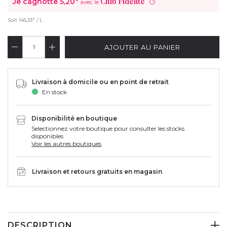
Je cagnotte
5,20
Club Fidélité
avec le
?
€
Soit
145,33
/ L
AJOUTER AU PANIER
Livraison à domicile ou en point de retrait
En stock
Disponibilité en boutique
Selectionnez votre boutique pour consulter les stocks
disponibles
Voir les autres boutiques
Livraison et retours gratuits en magasin
DESCRIPTION