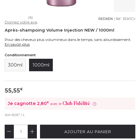
(6)
REDKEN
| Réf :
RDK1CV
Donnez votre avis
Après-shampoing Volume Injection NEW / 1000ml
Pour des cheveux plus volumineux dans le temps, sans alourdissement.
En savoir plus
Conditionnement
300ml
1000ml
55,55
€
Je cagnotte
2,80
€
Club Fidélité
avec le
?
€
Soit
55,55
/ L
AJOUTER AU PANIER