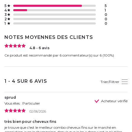
5
5
4
1
3
0
2
0
1
0
NOTES MOYENNES DES CLIENTS
4.8 - 6 avis
Ce produit est recommandé par 6 commentateur(s) sur 6 (100%)
1 - 4 SUR 6 AVIS
Trier/Filtrer
sprud
Acheteur vérifié
Vous êtes : Particulier
02/06/2026
très bien pour cheveux fins
je trouve que c'est le meilleur combo cheveux fins sur le marché en
association avec le shampoing, depuis que je les a decouvert je n'utilise