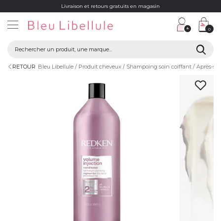
Livraison et retours gratuits en magasin
0
RETOUR
Bleu Libellule
Produit cheveux
Shampoing soin coiffant
Après-s