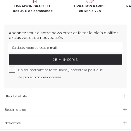
LIVRAISON GRATUITE
LIVRAISON RAPIDE
PA
dès 39€ de commande
en 48h à 72h
Abonnez-vous à notre newsletter et faites le plein d'offres
exclusives et de nouveautés !
JE M'INSCRIS
En soumettant ce formulaire, j'accepte la politique
de
protection des données
Bleu Libellule
Besoin d'aide
Nos offres