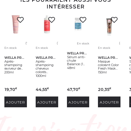
ILS POURRAIENT AUSSI VOUS
INTÉRESSER
(98)
(177)
(447)
En stock
En stock
En stock
En stock
E
WELLA PROFESSIONALS
Sérum anti-
WELLA PROFESSIONALS
WELLA PROFESSIONALS
WELLA PROFESSIONALS
chute
Après-
Après-
Masque
Balance (1...
shampoing
shampoing
colorant Color
48ml
raviveur de...
cheveux
Fresh Mask...
c
colorés...
200ml
150ml
1000ml
19,70
44,55
47,70
20,35
€
€
€
€
AJOUTER
AJOUTER
AJOUTER
AJOUTER