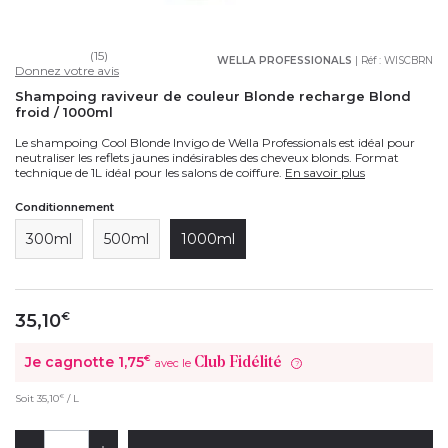
(15)
WELLA PROFESSIONALS
| Réf :
WISCBRN
Donnez votre avis
Shampoing raviveur de couleur Blonde recharge Blond
froid / 1000ml
Le shampoing Cool Blonde Invigo de Wella Professionals est idéal pour
neutraliser les reflets jaunes indésirables des cheveux blonds. Format
technique de 1L idéal pour les salons de coiffure.
En savoir plus
Conditionnement
300ml
500ml
1000ml
35,10
€
Je cagnotte
1,75
€
Club Fidélité
avec le
?
€
Soit
35,10
/ L