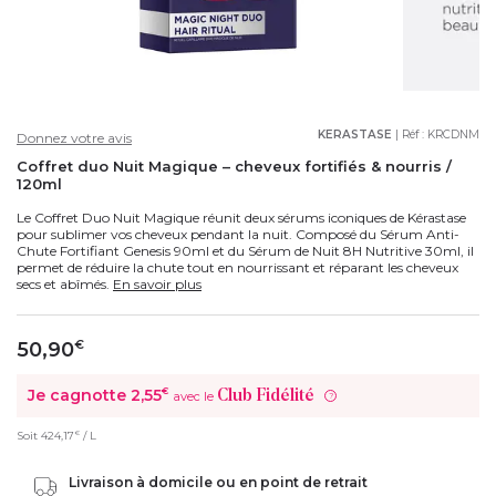
KERASTASE
| Réf :
KRCDNM
Donnez votre avis
Coffret duo Nuit Magique – cheveux fortifiés & nourris /
120ml
Le Coffret Duo Nuit Magique réunit deux sérums iconiques de Kérastase
pour sublimer vos cheveux pendant la nuit. Composé du Sérum Anti-
Chute Fortifiant Genesis 90ml et du Sérum de Nuit 8H Nutritive 30ml, il
permet de réduire la chute tout en nourrissant et réparant les cheveux
secs et abîmés.
En savoir plus
50,90
€
Je cagnotte
2,55
€
Club Fidélité
avec le
?
€
Soit
424,17
/ L
Livraison à domicile ou en point de retrait