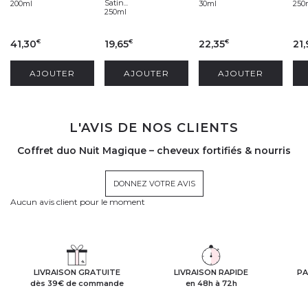
Satin...
200ml
30ml
250
250ml
41,30
19,65
22,35
21,
€
€
€
AJOUTER
AJOUTER
AJOUTER
L'AVIS DE NOS CLIENTS
Coffret duo Nuit Magique – cheveux fortifiés & nourris
DONNEZ VOTRE AVIS
Aucun avis client pour le moment
LIVRAISON GRATUITE
LIVRAISON RAPIDE
PA
dès 39€ de commande
en 48h à 72h