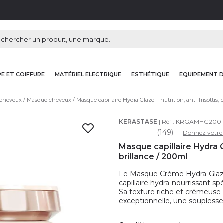
E ET COIFFURE
MATÉRIEL ELECTRIQUE
ESTHÉTIQUE
EQUIPEMENT 
 cheveux
Masque cheveux
Masque capillaire Hydra Glaze – nutrition, anti-frisottis, 
KERASTASE
| Réf :
KRGAMHG200
(149)
Donnez votre 
Masque capillaire Hydra Gla
brillance / 200ml
Le Masque Crème Hydra-Glaze
capillaire hydra-nourrissant s
Sa texture riche et crémeuse 
exceptionnelle, une soupless