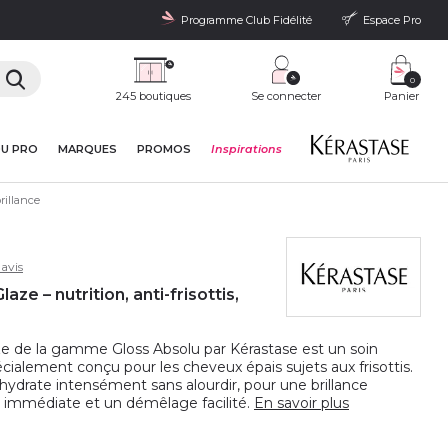
Programme Club Fidélité
Espace Pro
0
245 boutiques
Se connecter
Panier
DU PRO
MARQUES
PROMOS
Inspirations
brillance
avis
ze – nutrition, anti-frisottis,
 de la gamme Gloss Absolu par Kérastase est un soin
pécialement conçu pour les cheveux épais sujets aux frisottis.
hydrate intensément sans alourdir, pour une brillance
e immédiate et un démêlage facilité.
En savoir plus