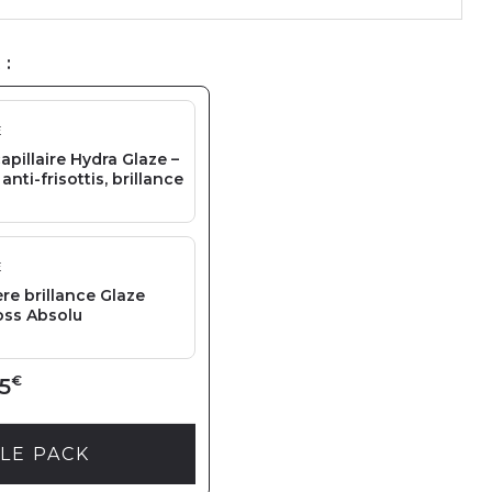
 :
E
pillaire Hydra Glaze –
 anti-frisottis, brillance
E
ère brillance Glaze
oss Absolu
€
5
LE PACK