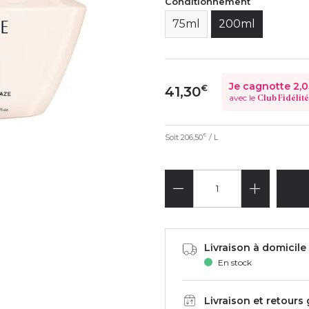
Conditionnement
75ml
200ml
Je cagnotte
2,0
€
41,30
avec le
Club Fidélité
Soit
206,50
/ L
€
Livraison à domicile 
En stock
Livraison et retours