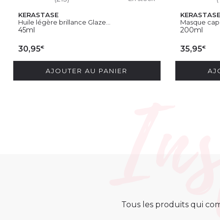
KERASTASE
KERASTAS
Huile légère brillance Glaze...
Masque capill
45ml
200ml
€
€
30,95
35,95
AJOUTER AU PANIER
AJ
Tous les produits qui com