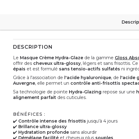
Descrip
DESCRIPTION
Le
Masque Crème Hydra-Glaze
de la gamme
Gloss Abs
offrir des
cheveux ultra-glossy
, légers et sans frisottis
épais
et est formulé
sans tensio-actifs sulfatés
ni ingré
Grâce à l'association de
l'acide hyaluronique
, de
l'acide 
Auvergne
, elle permet un
contrôle anti-frisottis specta
Sa technologie de pointe
Hydra-Glazing
repose sur une
h
alignement parfait
des cuticules.
BÉNÉFICES :
✔️
Contrôle intense des frisottis
jusqu'à 4 jours
✔️
Brillance ultra-glossy
✔️
Hydratation profonde
sans alourdir
✔️
Démêlage facilité
et cheveux plus
souples