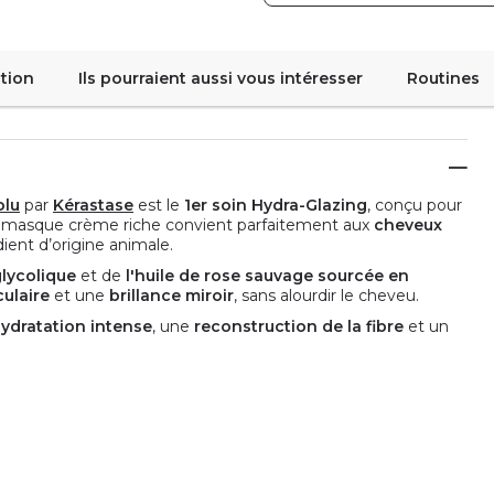
tion
Ils pourraient aussi vous intéresser
Routines
olu
par
Kérastase
est le
1er soin Hydra-Glazing
, conçu pour
. Ce masque crème riche convient parfaitement aux
cheveux
dient d’origine animale.
glycolique
et de
l'huile de rose sauvage sourcée en
culaire
et une
brillance miroir
, sans alourdir le cheveu.
ydratation intense
, une
reconstruction de la fibre
et un