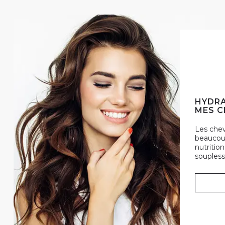
HYDRA
MES C
Les che
beaucoup
nutrition
soupless