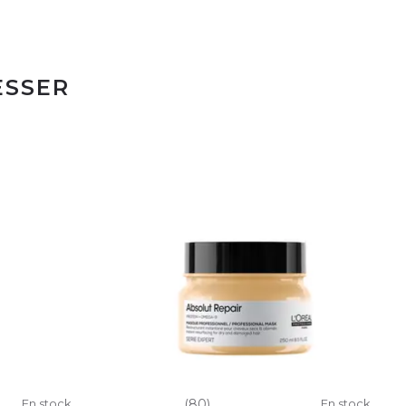
ESSER
En stock
(80)
En stock