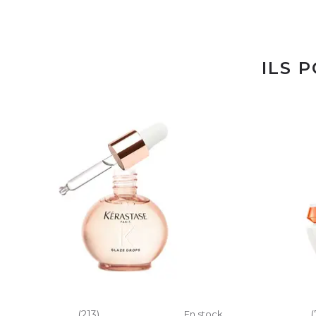
ILS 
(213)
En stock
(