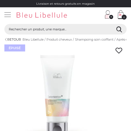
Livraison et retours gratuits en magasin
0
RETOUR
Bleu Libellule
Produit cheveux
Shampoing soin coiffant
Après-s
ÉPUISÉ