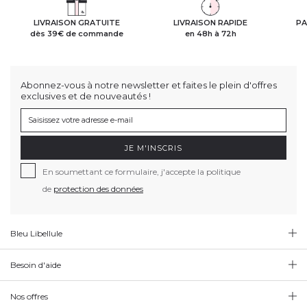
LIVRAISON GRATUITE
LIVRAISON RAPIDE
PA
dès 39€ de commande
en 48h à 72h
Abonnez-vous à notre newsletter et faites le plein d'offres
exclusives et de nouveautés !
JE M'INSCRIS
En soumettant ce formulaire, j'accepte la politique
de
protection des données
Bleu Libellule
Besoin d'aide
Nos offres