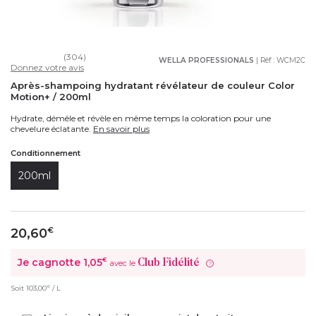
(304)
WELLA PROFESSIONALS
| Réf :
WCM2C
Donnez votre avis
Après-shampoing hydratant révélateur de couleur Color
Motion+ / 200ml
Hydrate, démêle et révèle en même temps la coloration pour une
chevelure éclatante.
En savoir plus
Conditionnement
200ml
20,60
€
Je cagnotte
1,05
€
Club Fidélité
avec le
?
€
Soit
103,00
/ L