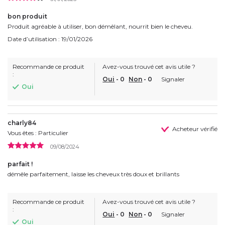
bon produit
Produit agréable à utiliser, bon démêlant, nourrit bien le cheveu.
Date d’utilisation : 19/01/2026
Recommande ce produit
Avez-vous trouvé cet avis utile ?
:
Oui
-
0
Non
-
0
Signaler
Oui
charly84
Acheteur vérifié
Vous êtes : Particulier
09/08/2024
parfait !
démêle parfaitement, laisse les cheveux très doux et brillants
Recommande ce produit
Avez-vous trouvé cet avis utile ?
:
Oui
-
0
Non
-
0
Signaler
Oui