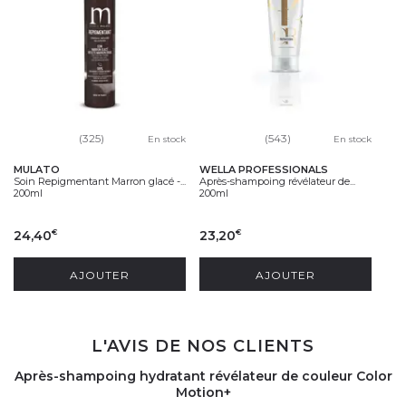
(325)
(543)
En stock
En stock
MULATO
WELLA PROFESSIONALS
Soin Repigmentant Marron glacé -...
Après-shampoing révélateur de...
200ml
200ml
24,40
23,20
€
€
AJOUTER
AJOUTER
L'AVIS DE NOS CLIENTS
Après-shampoing hydratant révélateur de couleur Color
Motion+