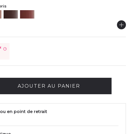
oris
€
?
AJOUTER AU PANIER
ou en point de retrait
tique