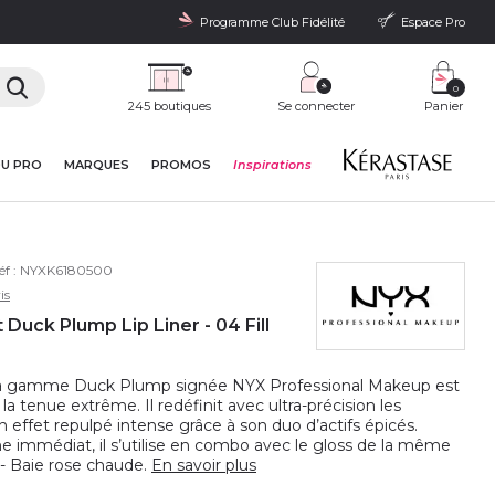
Programme Club Fidélité
Espace Pro
0
245 boutiques
Se connecter
Panier
DU PRO
MARQUES
PROMOS
Inspirations
éf :
NYXK6180500
is
 Duck Plump Lip Liner - 04 Fill
la gamme Duck Plump signée NYX Professional Makeup est
la tenue extrême. Il redéfinit avec ultra-précision les
 effet repulpé intense grâce à son duo d’actifs épicés.
e immédiat, il s’utilise en combo avec le gloss de la même
 - Baie rose chaude.
En savoir plus