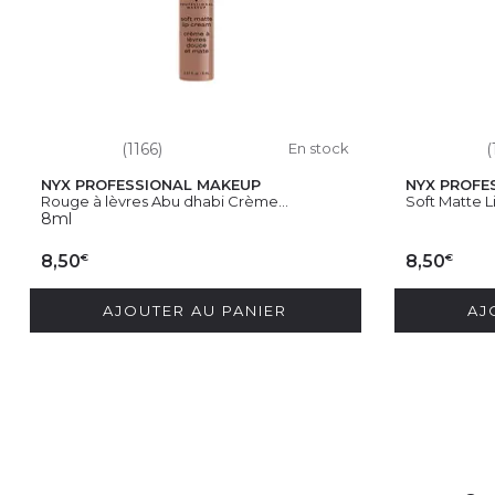
(1166)
En stock
(
NYX PROFESSIONAL MAKEUP
NYX PROFE
Rouge à lèvres Abu dhabi Crème...
Soft Matte L
8ml
€
€
8,50
8,50
AJOUTER AU PANIER
AJ