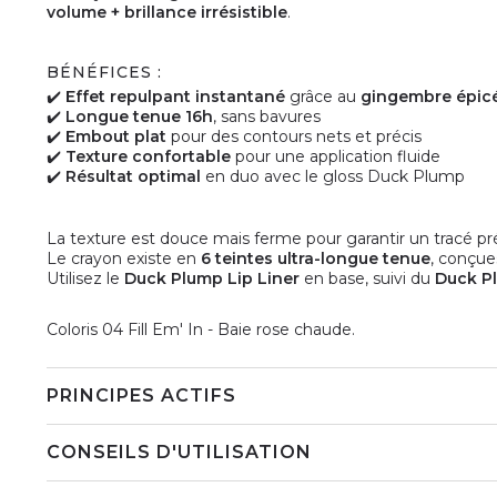
volume + brillance irrésistible
.
BÉNÉFICES :
✔️
Effet repulpant instantané
grâce au
gingembre épic
✔️
Longue tenue 16h
, sans bavures
✔️
Embout plat
pour des contours nets et précis
✔️
Texture confortable
pour une application fluide
✔️
Résultat optimal
en duo avec le gloss Duck Plump
La texture est douce mais ferme pour garantir un tracé pr
Le crayon existe en
6 teintes ultra-longue tenue
, conçue
Utilisez le
Duck Plump Lip Liner
en base, suivi du
Duck P
Coloris 04 Fill Em' In - Baie rose chaude.
PRINCIPES ACTIFS
CONSEILS D'UTILISATION