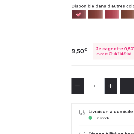
Disponible dans d'autres col
Je cagnotte
0,50
€
9,50
avec le
Club Fidélité
Livraison à domicile 
En stock
Disponibilité en bou