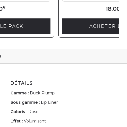
€
€
0
18,00
LE PACK
ACHETER LE
s
DÉTAILS
Gamme :
Duck Plump
Sous gamme :
Lip Liner
Coloris :
Rose
Effet :
Volumisant