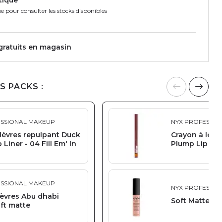
e pour consulter les stocks disponibles
 gratuits en magasin
S PACKS :
ESSIONAL MAKEUP
NYX PROFESSIO
lèvres repulpant Duck
Crayon à lèvr
Liner - 04 Fill Em' In
Plump Lip Line
ESSIONAL MAKEUP
NYX PROFESSIO
lèvres Abu dhabi
Soft Matte Li
ft matte