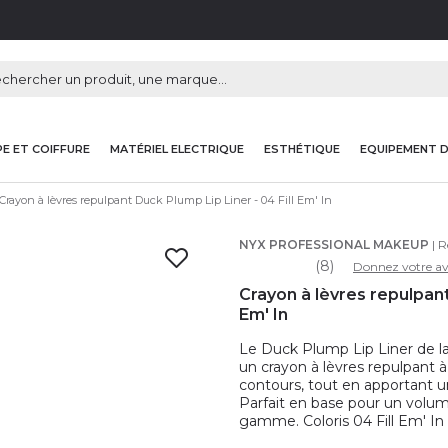
E ET COIFFURE
MATÉRIEL ELECTRIQUE
ESTHÉTIQUE
EQUIPEMENT 
Crayon à lèvres repulpant Duck Plump Lip Liner - 04 Fill Em' In
NYX PROFESSIONAL MAKEUP
| R
(8)
Donnez votre av
Crayon à lèvres repulpant
Em' In
Le Duck Plump Lip Liner de 
un crayon à lèvres repulpant à 
contours, tout en apportant un
Parfait en base pour un volum
gamme. Coloris 04 Fill Em' In