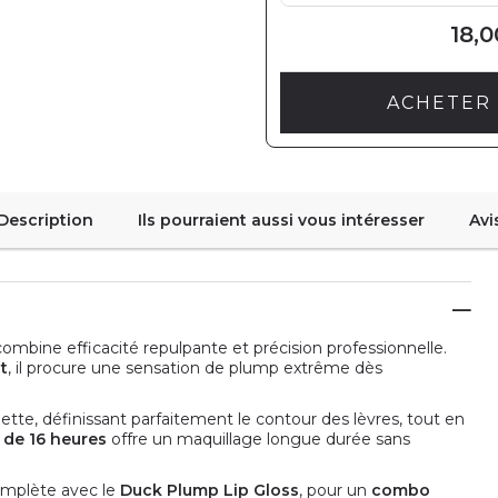
18,0
ACHETER 
Description
Ils pourraient aussi vous intéresser
Avi
ombine efficacité repulpante et précision professionnelle.
t
, il procure une sensation de plump extrême dès
tte, définissant parfaitement le contour des lèvres, tout en
 de 16 heures
offre un maquillage longue durée sans
omplète avec le
Duck Plump Lip Gloss
, pour un
combo