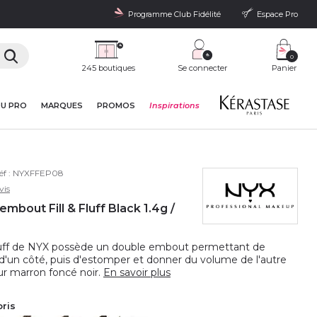
Programme Club Fidélité
Espace Pro
0
245 boutiques
Se connecter
Panier
DU PRO
MARQUES
PROMOS
Inspirations
éf :
NYXFFEP08
vis
mbout Fill & Fluff Black 1.4g /
d Fluff de NYX possède un double embout permettant de
s d'un côté, puis d'estomper et donner du volume de l'autre
ur marron foncé noir.
En savoir plus
oris