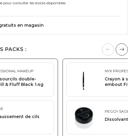
e pour consulter les stocks disponibles
 gratuits en magasin
S PACKS :
ESSIONAL MAKEUP
NYX PROFESSIO
sourcils double-
Crayon à sour
ll & Fluff Black 1.4g
embout Fill & 
GE
PEGGY SAGE
aussement de cils
Dissolvant col