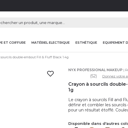
E ET COIFFURE
MATÉRIEL ELECTRIQUE
ESTHÉTIQUE
EQUIPEMENT 
 sourcils double-embout Fill & Fluff Black 1.4g
NYX PROFESSIONAL MAKEUP
| R
(52)
Donnez votre a
Crayon à sourcils double-e
1g
Le crayon à sourcils Fill an
définir et combler les sourcil
pour un résultat étoffé. Coule
Disponible dans d'autres col