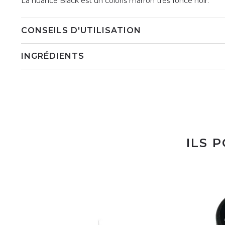
La nuance Black est un coloris marron très foncé noir.
CONSEILS D'UTILISATION
INGRÉDIENTS
ILS 