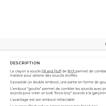
DESCRIPTION
Le crayon à soucils
Fill and Fluff
de
NYX
permet de combler 
matière pour obtenir des sourcils étoffés.
Il possède un double embout, une partie en forme de goutt
L'embout "goutte" permet de combler les sourcils avec pr
sourcils pour créer un look "brow boy" sourcils à la garçonn
L'avantage est son embout rétractable.