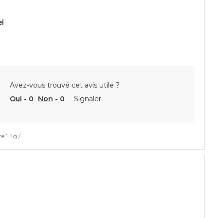
el
Avez-vous trouvé cet avis utile ?
Oui
-
0
Non
-
0
Signaler
e 1.4g /