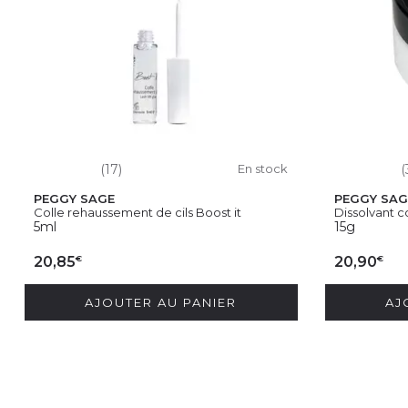
(17)
En stock
(
PEGGY SAGE
PEGGY SAG
Colle rehaussement de cils Boost it
Dissolvant co
5ml
15g
€
€
20,85
20,90
AJOUTER AU PANIER
AJ