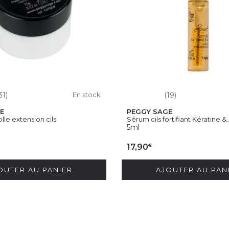
31)
En stock
(19)
E
PEGGY SAGE
lle extension cils
Sérum cils fortifiant Kératine &..
5ml
€
17,90
OUTER AU PANIER
AJOUTER AU PAN