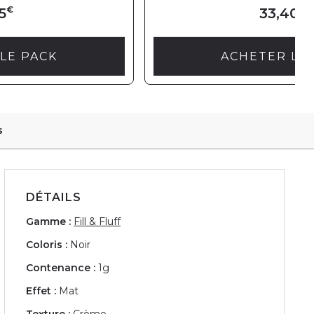
€
€
5
33,40
LE PACK
ACHETER LE
s
DÉTAILS
Gamme :
Fill & Fluff
Coloris :
Noir
Contenance :
1g
Effet :
Mat
Texture :
Crème