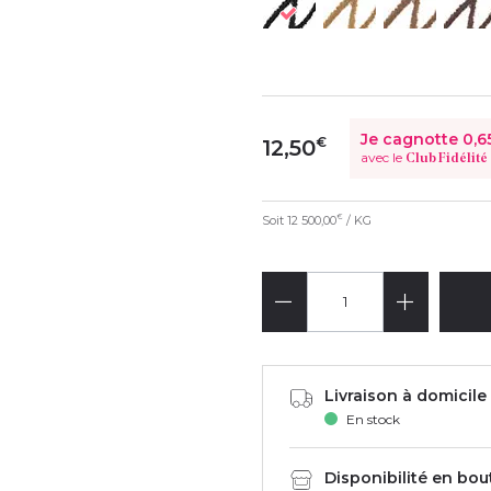
Je cagnotte
0,6
€
12,50
avec le
Club Fidélité
Soit
12 500,00
/ KG
€
Livraison à domicile 
En stock
Disponibilité en bou