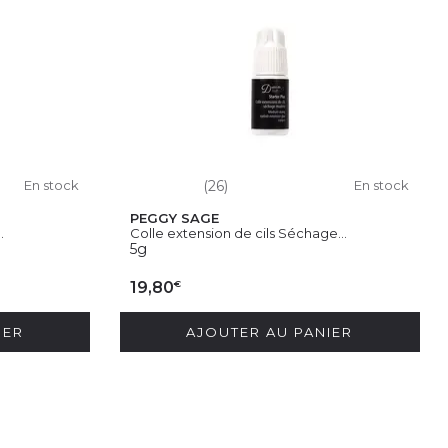
En stock
(26)
En stock
PEGGY SAGE
.
Colle extension de cils Séchage...
5g
€
19,80
IER
AJOUTER AU PANIER