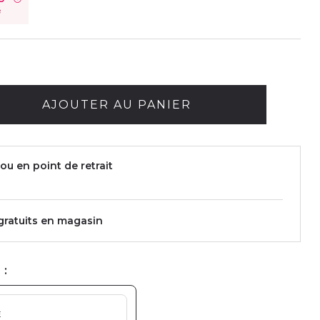
é
AJOUTER AU PANIER
ou en point de retrait
 gratuits en magasin
 :
E