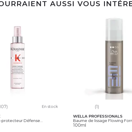
POURRAIENT AUSSI VOUS INTÉR
107)
En stock
(1)
E
WELLA PROFESSIONALS
-protecteur Défense...
Baume de lissage Flowing For
100ml