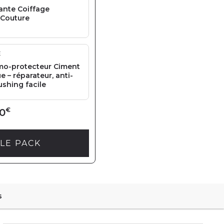
ante Coiffage
 Couture
E
rmo-protecteur Ciment
 – réparateur, anti-
ushing facile
€
0
LE PACK
s