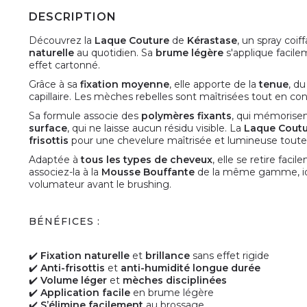
DESCRIPTION
Découvrez la
Laque Couture
de
Kérastase
, un spray coi
naturelle
au quotidien. Sa
brume légère
s'applique facile
effet cartonné.
Grâce à sa
fixation moyenne
, elle apporte de la
tenue
, d
capillaire. Les mèches rebelles sont maîtrisées tout en c
Sa formule associe des
polymères fixants
, qui mémorisent
surface
, qui ne laisse aucun résidu visible. La
Laque Cout
frisottis
pour une chevelure maîtrisée et lumineuse toute 
Adaptée à
tous les types de cheveux
, elle se retire fac
associez-la à la
Mousse Bouffante
de la même gamme, idéa
volumateur avant le brushing.
BÉNÉFICES :
✔️
Fixation naturelle
et
brillance
sans effet rigide
✔️
Anti-frisottis
et
anti-humidité longue durée
✔️
Volume léger
et
mèches disciplinées
✔️
Application facile
en brume légère
✔️
S’élimine facilement
au brossage