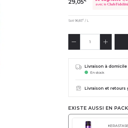
€
29,05
avec le
Club Fidélit
Soit
96,83
/ L
€
Livraison à domicile 
En stock
Livraison et retours
EXISTE AUSSI EN PACK
KERASTAS