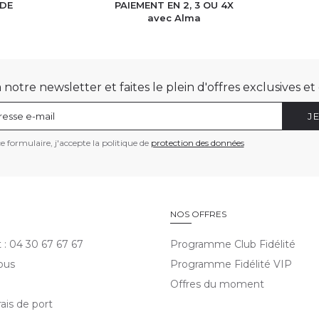
IDE
PAIEMENT EN 2, 3 OU 4X
h
avec Alma
otre newsletter et faites le plein d'offres exclusives e
J
 formulaire, j'accepte la politique de
protection des données
E
NOS OFFRES
t : 04 30 67 67 67
Programme Club Fidélité
ous
Programme Fidélité VIP
Offres du moment
rais de port