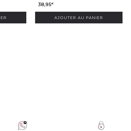
€
38,95
IER
AJOUTER AU PANIER