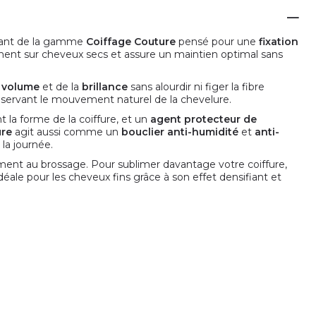
ffant de la gamme
Coiffage Couture
pensé pour une
fixation
ment sur cheveux secs et assure un maintien optimal sans
u
volume
et de la
brillance
sans alourdir ni figer la fibre
onservant le mouvement naturel de la chevelure.
 la forme de la coiffure, et un
agent protecteur de
ure
agit aussi comme un
bouclier anti-humidité
et
anti-
la journée.
ilement au brossage. Pour sublimer davantage votre coiffure,
le pour les cheveux fins grâce à son effet densifiant et