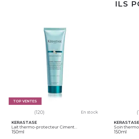
ILS 
TOP VENTES
(120)
En stock
(
KERASTASE
KERASTAS
Lait thermo-protecteur Ciment...
Soin thermo
150ml
150ml