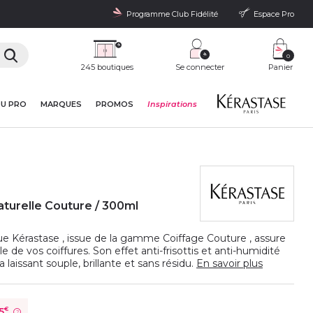
Programme Club Fidélité
Espace Pro
0
245 boutiques
Se connecter
Panier
DU PRO
MARQUES
PROMOS
Inspirations
aturelle Couture / 300ml
e Kérastase , issue de la gamme Coiffage Couture , assure
le de vos coiffures. Son effet anti-frisottis et anti-humidité
 laissant souple, brillante et sans résidu.
En savoir plus
5
€
?