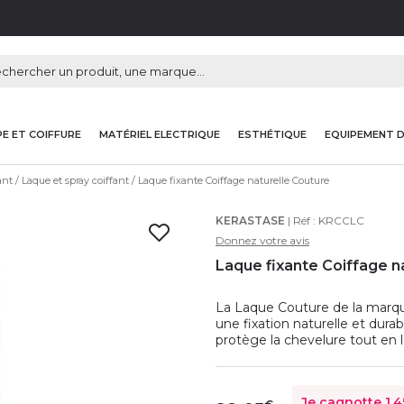
E ET COIFFURE
MATÉRIEL ELECTRIQUE
ESTHÉTIQUE
EQUIPEMENT 
ant
Laque et spray coiffant
Laque fixante Coiffage naturelle Couture
KERASTASE
| Réf :
KRCCLC
Donnez votre avis
Laque fixante Coiffage n
La Laque Couture de la marqu
une fixation naturelle et durab
protège la chevelure tout en la
Je cagnotte
1,4