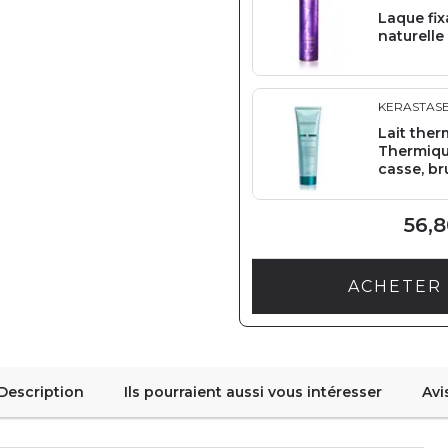
Laque fix
naturelle
KERASTAS
Lait the
Thermique
casse, br
56,8
ACHETER 
Description
Ils pourraient aussi vous intéresser
Avi