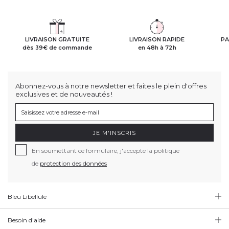
LIVRAISON GRATUITE
LIVRAISON RAPIDE
PA
dès 39€ de commande
en 48h à 72h
Abonnez-vous à notre newsletter et faites le plein d'offres
exclusives et de nouveautés !
JE M'INSCRIS
En soumettant ce formulaire, j'accepte la politique
de
protection des données
Bleu Libellule
Besoin d'aide