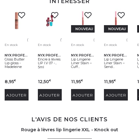
INTÉRESSER
NOUVEAU
NOUVEAU
(125)
(78)
(24)
(24)
En stock
En stock
En stock
En stock
E
NYX PROFESSIONAL MAKEUP
NYX PROFESSIONAL MAKEUP
NYX PROFESSIONAL MAKEUP
NYX PROFESSIONAL MAKEUP
Gloss Butter
Encre à lèvres
Lip Lingerie
Lip Lingerie
L
Lip gloss -
LIP I.V 07 -...
Liner Stain –
Liner Stain –
L
Madeleine
Cuff...
Send...
U
5ml
8,95
12,50
11,95
11,95
€
€
€
€
AJOUTER
AJOUTER
AJOUTER
AJOUTER
L'AVIS DE NOS CLIENTS
Rouge à lèvres lip lingerie XXL - Knock out