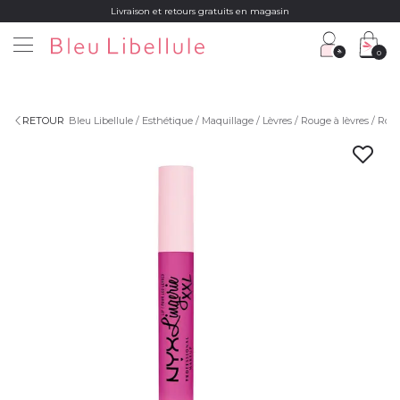
Livraison et retours gratuits en magasin
0
RETOUR
Bleu Libellule
Esthétique
Maquillage
Lèvres
Rouge à lèvres
Roug