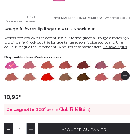
(142)
NYX PROFESSIONAL MAKEUP
| Réf :
NYXLXXL20
Donnez votre avis
Rouge à lèvres lip lingerie XXL - Knock out
Redessinez vos lèvres et accentuez leur forme grâce au rouge à lèvres Nyx
Lip Lingerie Knock out très longue tenue et son liquide sculptant. Une
couleur longue tenue pendant 16 heures et sans transfert.
En savoir plus
Disponible dans d'autres coloris
10,95
€
Je cagnotte
0,55
€
Club Fidélité
avec le
?
AJOUTER AU PANIER