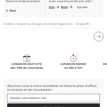
Recommande ce produit
Avez-vous trouvé cet avis utile ?
:
Oui
-
0
Non
-
0
Signaler
Non
Publié à l'origine sur
Rouge à lèvres lip lingerie XXL - Straps off /
LIVRAISON GRATUITE
LIVRAISON RAPIDE
PA
dès 39€ de commande
en 48h à 72h
Abonnez-vous à notre newsletter et faites le plein d'offres
exclusives et de nouveautés !