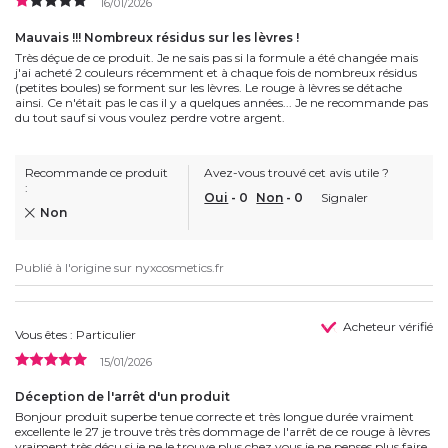
16/01/2026
Mauvais !!! Nombreux résidus sur les lèvres !
Très déçue de ce produit. Je ne sais pas si la formule a été changée mais
j'ai acheté 2 couleurs récemment et à chaque fois de nombreux résidus
(petites boules) se forment sur les lèvres. Le rouge à lèvres se détache
ainsi. Ce n'était pas le cas il y a quelques années... Je ne recommande pas
du tout sauf si vous voulez perdre votre argent.
Recommande ce produit
Avez-vous trouvé cet avis utile ?
:
Oui
-
0
Non
-
0
Signaler
Non
Publié à l'origine sur
nyxcosmetics.fr
Acheteur vérifié
Vous êtes : Particulier
15/01/2026
Déception de l'arrêt d'un produit
Bonjour produit superbe tenue correcte et très longue durée vraiment
excellente le 27 je trouve très très dommage de l'arrêt de ce rouge à lèvres
vraiment très déçu si je ne le trouve plus chez vous je ne penses plus faire