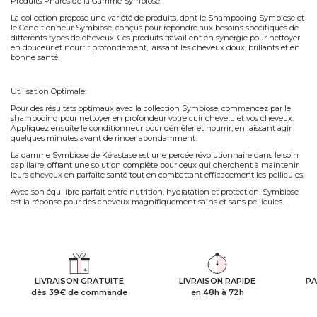
Produits Phares de la Gamme Symbio
se
:
La collection propose une variété de produits, dont le
Shampooing Symbiose
et
le
Conditionneur Symbiose
, conçus pour répondre aux besoins spécifiques de
différents types de cheveux. Ces produits travaillent en synergie pour nettoyer
en douceur et nourrir profondément, laissant les cheveux doux, brillants et en
bonne santé.
Utilisation Optimale
:
Pour des résultats optimaux avec la collection Symbiose, commencez par le
shampooing pour nettoyer en profondeur votre cuir chevelu et vos cheveux.
Appliquez ensuite le conditionneur pour démêler et nourrir, en laissant agir
quelques minutes avant de rincer abondamment.
La gamme
Symbiose
de Kérastase est une percée révolutionnaire dans le soin
capillaire, offrant une solution complète pour ceux qui cherchent à maintenir
leurs cheveux en parfaite santé tout en combattant efficacement les pellicules.
Avec son équilibre parfait entre nutrition, hydratation et protection, Symbiose
est la réponse pour des cheveux magnifiquement sains et sans pellicules.
LIVRAISON GRATUITE
LIVRAISON RAPIDE
PA
dès 39€ de commande
en 48h à 72h