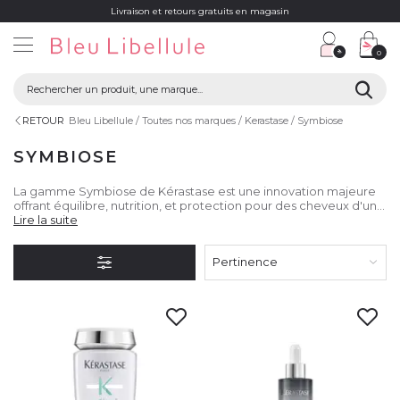
Livraison et retours gratuits en magasin
0
RETOUR
Bleu Libellule
Toutes nos marques
Kerastase
Symbiose
SYMBIOSE
La gamme Symbiose de Kérastase est une innovation majeure
offrant équilibre, nutrition, et protection pour des cheveux d'une
santé et beauté exceptionnelles. Un soin anti-pelliculaire
Lire la suite
luxueux qui réinvente le soin du cuir chevelu et des cheveux.
Pertinence