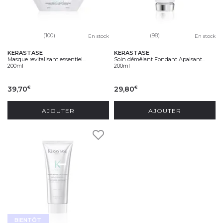
(100)
(98)
En stock
En stock
KERASTASE
KERASTASE
Masque revitalisant essentiel...
Soin démêlant Fondant Apaisant...
200ml
200ml
39,70
29,80
€
€
AJOUTER
AJOUTER
BIENTÔT