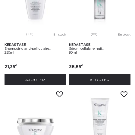
(102)
(101)
En stock
En stock
KERASTASE
KERASTASE
Shampoing anti-pelliculaire...
Sérum cellulaire nuit...
250ml
90ml
21,35
38,85
€
€
AJOUTER
AJOUTER