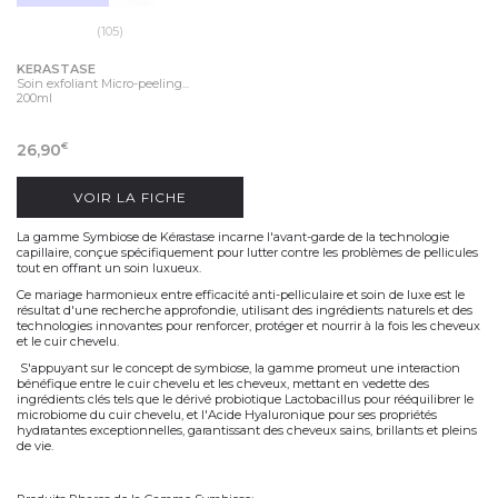
(105)
KERASTASE
Soin exfoliant Micro-peeling...
200ml
26,90
€
VOIR LA FICHE
La gamme
Symbiose
de Kérastase incarne l'avant-garde de la technologie
capillaire, conçue spécifiquement pour lutter contre les problèmes de pellicules
tout en offrant un soin luxueux.
Ce mariage harmonieux entre efficacité anti-pelliculaire et soin de luxe est le
résultat d'une recherche approfondie, utilisant des ingrédients naturels et des
technologies innovantes pour renforcer, protéger et nourrir à la fois les cheveux
et le cuir chevelu.
S'appuyant sur le concept de symbiose, la gamme promeut une interaction
bénéfique entre le cuir chevelu et les cheveux, mettant en vedette des
ingrédients clés tels que le dérivé probiotique Lactobacillus pour rééquilibrer le
microbiome du cuir chevelu, et l'Acide Hyaluronique pour ses propriétés
hydratantes exceptionnelles, garantissant des cheveux sains, brillants et pleins
de vie.