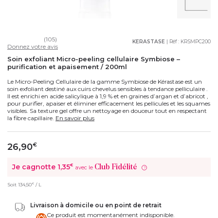
(105)
KERASTASE
| Réf :
KRSMPC200
Donnez votre avis
Soin exfoliant Micro-peeling cellulaire Symbiose –
purification et apaisement / 200ml
Le Micro-Peeling Cellulaire de la gamme Symbiose de Kérastase est un
soin exfoliant destiné aux cuirs chevelus sensibles à tendance pelliculaire .
Il est enrichi en acide salicylique à 1,9 % et en graines d’argan et d’abricot ,
pour purifier, apaiser et éliminer efficacement les pellicules et les squames
visibles. Sa texture gel offre un nettoyage en douceur tout en respectant
la fibre capillaire.
En savoir plus
26,90
€
Je cagnotte
1,35
€
Club Fidélité
avec le
?
€
Soit
134,50
/ L
Livraison à domicile ou en point de retrait
Ce produit est momentanément indisponible.