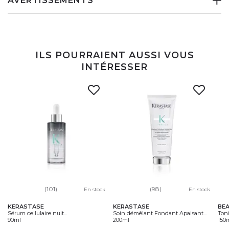
AVERTISSEMENTS
ILS POURRAIENT AUSSI VOUS
INTÉRESSER
(101)
(98)
En stock
En stock
KERASTASE
KERASTASE
BE
Sérum cellulaire nuit...
Soin démêlant Fondant Apaisant...
Toni
90ml
200ml
150