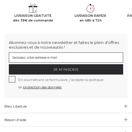
LIVRAISON GRATUITE
LIVRAISON RAPIDE
PA
dès 39€ de commande
en 48h à 72h
Abonnez-vous à notre newsletter et faites le plein d'offres
exclusives et de nouveautés !
JE M'INSCRIS
En soumettant ce formulaire, j'accepte la politique
de
protection des données
Bleu Libellule
Besoin d'aide