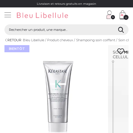
Livraison et retours gratuits en magasin
0
RETOUR
Bleu Libellule
Produit cheveux
Shampoing soin coiffant
Soin che
BIENTÔT