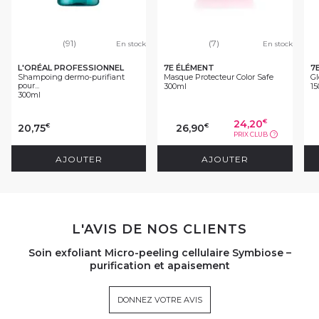
(91)
(7)
En stock
En stock
L'ORÉAL PROFESSIONNEL
7E ÉLÉMENT
7
Shampoing dermo-purifiant
Masque Protecteur Color Safe
Gl
pour...
300ml
15
300ml
24,20
€
20,75
26,90
€
€
PRIX CLUB
?
AJOUTER
AJOUTER
L'AVIS DE NOS CLIENTS
Soin exfoliant Micro-peeling cellulaire Symbiose –
purification et apaisement
DONNEZ VOTRE AVIS