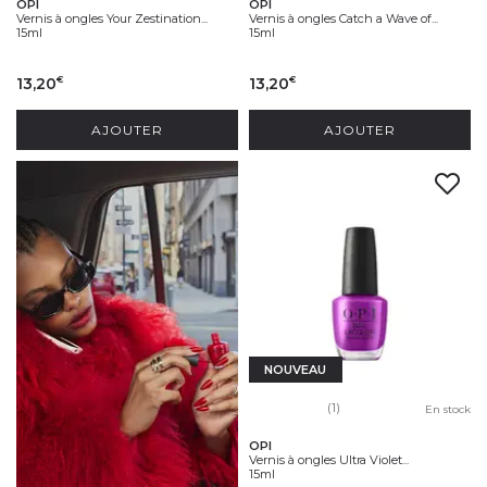
OPI
OPI
Vernis à ongles Your Zestination...
Vernis à ongles Catch a Wave of...
15ml
15ml
13,20
13,20
€
€
AJOUTER
AJOUTER
NOUVEAU
(1)
En stock
OPI
Vernis à ongles Ultra Violet...
15ml