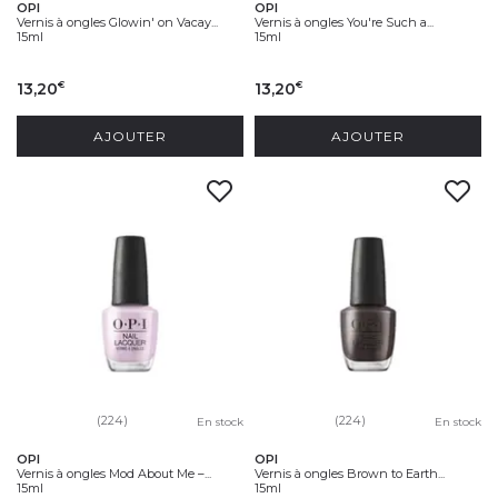
OPI
OPI
Vernis à ongles Glowin' on Vacay...
Vernis à ongles You're Such a...
15ml
15ml
13,20
13,20
€
€
AJOUTER
AJOUTER
(224)
(224)
En stock
En stock
OPI
OPI
Vernis à ongles Mod About Me –...
Vernis à ongles Brown to Earth...
15ml
15ml