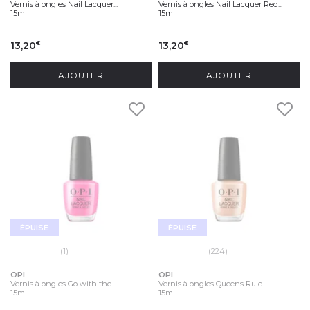
Vernis à ongles Nail Lacquer...
Vernis à ongles Nail Lacquer Red...
15ml
15ml
13,20
13,20
€
€
AJOUTER
AJOUTER
ÉPUISÉ
ÉPUISÉ
(1)
(224)
OPI
OPI
Vernis à ongles Go with the...
Vernis à ongles Queens Rule –...
15ml
15ml