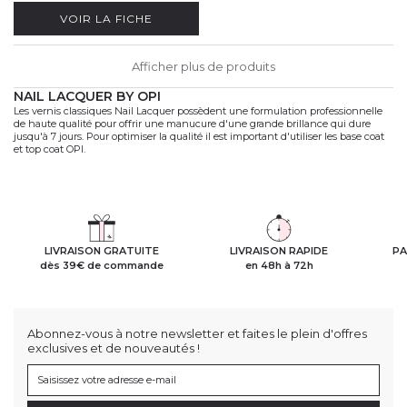
VOIR LA FICHE
Afficher plus de produits
NAIL LACQUER BY OPI
Les vernis classiques Nail Lacquer possèdent une formulation professionnelle
de haute qualité pour offrir une manucure d'une grande brillance qui dure
jusqu'à 7 jours. Pour optimiser la qualité il est important d'utiliser les base coat
et top coat OPI.
LIVRAISON GRATUITE
LIVRAISON RAPIDE
PA
dès 39€ de commande
en 48h à 72h
Abonnez-vous à notre newsletter et faites le plein d'offres
exclusives et de nouveautés !