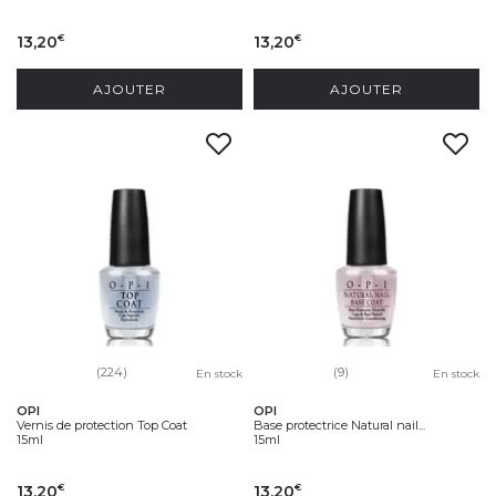
13,20
13,20
€
€
AJOUTER
AJOUTER
(224)
(9)
En stock
En stock
OPI
OPI
Vernis de protection Top Coat
Base protectrice Natural nail...
15ml
15ml
13,20
13,20
€
€