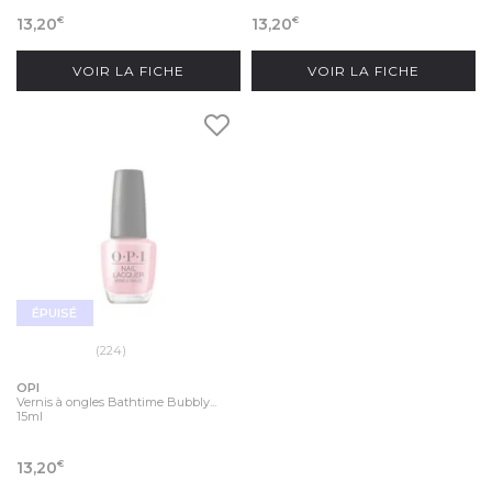
13,20
13,20
€
€
VOIR LA FICHE
VOIR LA FICHE
ÉPUISÉ
(224)
OPI
Vernis à ongles Bathtime Bubbly...
15ml
13,20
€