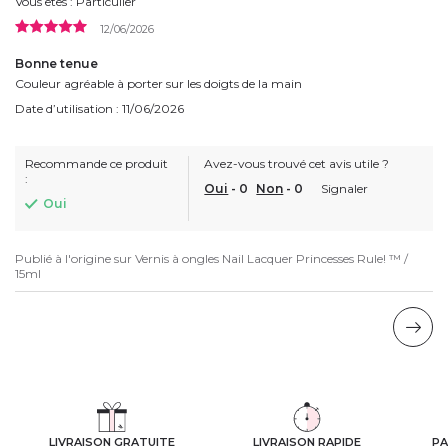
Vous êtes : Particulier
12/06/2026
Bonne tenue
Couleur agréable à porter sur les doigts de la main
Date d’utilisation : 11/06/2026
Recommande ce produit
Avez-vous trouvé cet avis utile ?
:
Oui
-
0
Non
-
0
Signaler
Oui
Publié à l'origine sur
Vernis à ongles Nail Lacquer Princesses Rule! ™ /
15ml
LIVRAISON GRATUITE
LIVRAISON RAPIDE
PA