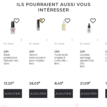
ILS POURRAIENT AUSSI VOUS
INTÉRESSER
(9)
(231)
(23)
(19)
En stock
En stock
En stock
En stock
E
OPI
OPI
OPI
OPI
O
Base
Sérum
Huile éclat
Gouttes
H
protectrice
restructurant
ongles &
sechage
c
Natural nail...
pour ongles...
cuticules –...
rapide Drip
1
Dry
15ml
9ml
8ml
8ml
13,20
26,03
8,45
21,09
1
€
€
€
€
AJOUTER
AJOUTER
AJOUTER
AJOUTER