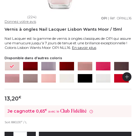
(224)
OPI
| Réf :
OPINLL16
Donnez votre avis
Vernis à ongles Nail Lacquer Lisbon Wants Moor / 15ml
Nail Lacquer est la gamme de vernis à ongles classiques de OPI qui assure
une manucure jusqu'à 7 jours de tenue et une brillance exceptionnelle !
Coloris Lisbon Wants Moor OPI NLL16.
En savoir plus
Disponible dans d'autres coloris
13,20
€
Je cagnotte
0,65
€
Club Fidélité
avec le
?
€
Soit
880,00
/ L