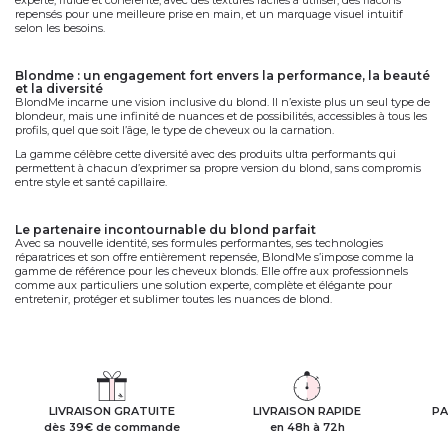
repensés pour une meilleure prise en main, et un marquage visuel intuitif
selon les besoins.
blondme : un engagement fort envers la performance, la beauté
et la diversité
BlondMe incarne une
vision inclusive
du blond. Il n’existe plus un seul type de
blondeur, mais une infinité de nuances et de possibilités, accessibles à tous les
profils, quel que soit l’âge, le type de cheveux ou la carnation.
La gamme célèbre cette diversité avec des produits ultra performants qui
permettent à chacun d’exprimer
sa propre version du blond
, sans compromis
entre
style et santé capillaire
.
le partenaire incontournable du blond parfait
Avec sa
nouvelle identité
, ses
formules performantes
, ses
technologies
réparatrices
et son
offre entièrement repensée
,
BlondMe
s’impose comme
la
gamme de référence pour les cheveux blonds
. Elle offre aux professionnels
comme aux particuliers une solution experte, complète et élégante pour
entretenir, protéger et sublimer toutes les nuances de blond.
LIVRAISON GRATUITE
LIVRAISON RAPIDE
PA
dès 39€ de commande
en 48h à 72h