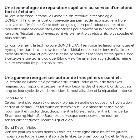
une technologie de réparation capillaire au service d’un blond
fort et éclatant
Au cœur de chaque formule BlondMe, on retrouve la
technologie
BONDFINITY
, une innovation brevetée qui permet de
reconstruire la fibre
capillaire
de l’intérieur. Cette technologie agit en profondeur en créant de
nouvelles
liaisons covalentes
, essentielles pour maintenir la cohésion de la
kératine. Résultat : les cheveux sont visiblement
plus résistants
,
plus souples
et
plus brillants
.
En complément, la technologie
BOND REPAIR
renforce les liaisons ioniques et
hydrogènes, tandis que le
système Anti-Métal
neutralise les ions métalliques
présents dans l’eau et prévient la casse pendant les services techniques. Grâce
à cette synergie technologique, BlondMe offre une
réparation durable
, même
sur les cheveux les plus sensibilisés.
une gamme réorganisée autour de trois piliers essentiels
La refonte de BlondMe a permis de structurer l’offre autour de
trois axes
majeurs
, pour répondre précisément aux besoins des cheveux blonds tout au
long de leur cycle de vie :
la nutrition
,
la neutralisation
et
la réparation intense
.
Bond Repair
Ce segment s’adresse aux cheveux blonds en quête de
douceur, d’hydratation
et d’éclat naturel
. Les formules enrichies en huile d’amande et thé blanc
nourrissent en profondeur, disciplinent la fibre et restaurent la brillance. Le
Shampooing Nutritif, le Baume et le Masque composent une routine
sensorielle et efficace, idéale au quotidien.
Bond Repair Violet
Pensée pour les blonds froids ou polaires, cette ligne cible les
reflets jaunes
indésirables
tout en prenant soin de la fibre. Le Shampooing Violet, le Masque