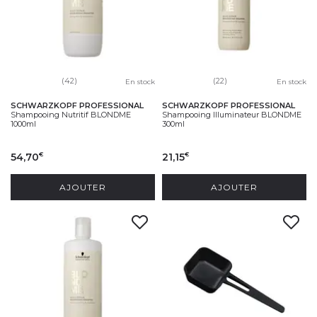
(42)
(22)
En stock
En stock
SCHWARZKOPF PROFESSIONAL
SCHWARZKOPF PROFESSIONAL
Shampooing Nutritif BLONDME
Shampooing Illuminateur BLONDME
1000ml
300ml
54,70
21,15
€
€
AJOUTER
AJOUTER