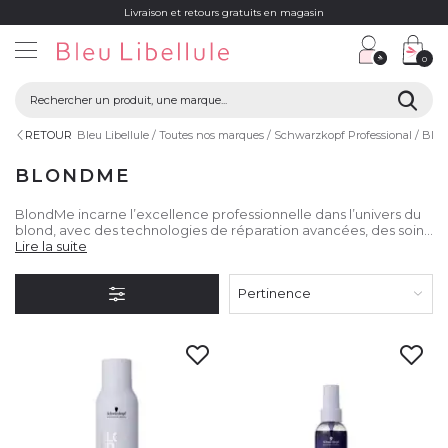
Livraison et retours gratuits en magasin
0
RETOUR
Bleu Libellule
Toutes nos marques
Schwarzkopf Professional
Blo
BLONDME
BlondMe incarne l’excellence professionnelle dans l’univers du
blond, avec des technologies de réparation avancées, des soins
sur-mesure et une approche totalement repensée pour
Lire la suite
sublimer chaque nuance de blond, du plus naturel au plus
audacieux.
Pertinence