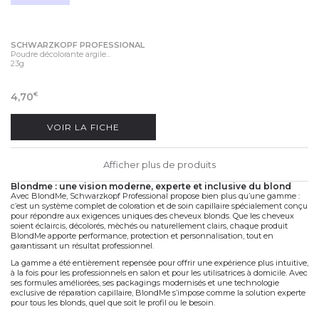
SCHWARZKOPF PROFESSIONAL
Poudre décolorante argile...
23g
4,70
€
VOIR LA FICHE
Afficher plus de produits
blondme : une vision moderne, experte et inclusive du blond
Avec BlondMe,
Schwarzkopf Professional
propose bien plus qu’une gamme :
c’est un
système complet
de
coloration
et de
soin capillaire
spécialement conçu
pour répondre aux exigences uniques des cheveux blonds. Que les cheveux
soient
éclaircis
,
décolorés
,
mèchés
ou
naturellement clairs
, chaque produit
BlondMe apporte
performance
,
protection
et
personnalisation
, tout en
garantissant un résultat professionnel.
La gamme a été entièrement repensée pour offrir une
expérience plus intuitive
,
à la fois pour les professionnels en salon et pour les utilisatrices à domicile. Avec
ses
formules améliorées
, ses
packagings modernisés
et une
technologie
exclusive de réparation capillaire
, BlondMe s’impose comme
la solution experte
pour tous les blonds
, quel que soit le profil ou le besoin.