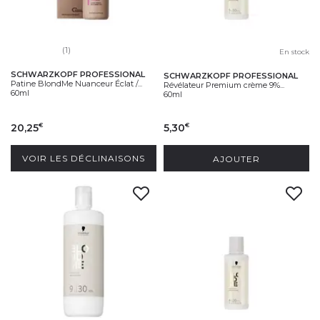
(1)
En stock
SCHWARZKOPF PROFESSIONAL
SCHWARZKOPF PROFESSIONAL
Patine BlondMe Nuanceur Éclat /...
Révélateur Premium crème 9%...
60ml
60ml
20,25
5,30
€
€
VOIR LES DÉCLINAISONS
AJOUTER