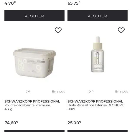
4,70
65,75
€
€
AJOUTER
AJOUTER
(6)
(23)
En stock
En stock
SCHWARZKOPF PROFESSIONAL
SCHWARZKOPF PROFESSIONAL
Poudre décolorante Premium...
Huile Réparatrice Intense BLONDME
450g
50ml
74,60
25,00
€
€