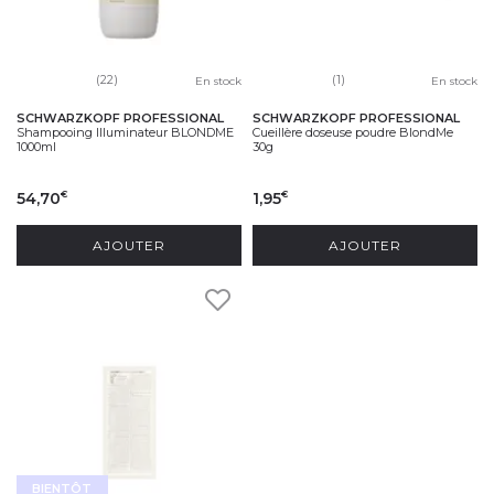
(22)
(1)
En stock
En stock
SCHWARZKOPF PROFESSIONAL
SCHWARZKOPF PROFESSIONAL
Shampooing Illuminateur BLONDME
Cueillère doseuse poudre BlondMe
1000ml
30g
54,70
1,95
€
€
AJOUTER
AJOUTER
BIENTÔT