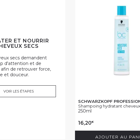
TER ET NOURRIR
HEVEUX SECS
veux secs demandent
 d'attention et de
 afin de retrouver force,
e et douceur.
VOIR LES ÉTAPES
SCHWARZKOPF PROFESSIO
Shampoing hydratant cheveux 
250ml
€
16,20
AJOUTER AU PAN