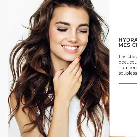
HYDRA
MES C
Les che
beaucoup
nutrition
soupless