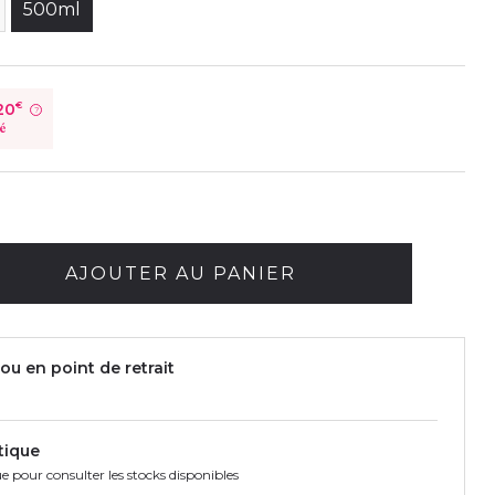
500ml
20
€
?
té
AJOUTER AU PANIER
ou en point de retrait
tique
e pour consulter les stocks disponibles