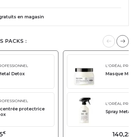
 gratuits en magasin
S PACKS :
ROFESSIONNEL
L'ORÉAL PROFE
etal Detox
Masque Metal
ROFESSIONNEL
L'ORÉAL PROFE
centrée protectrice
Spray Metal D
tox
€
€
5
140,25