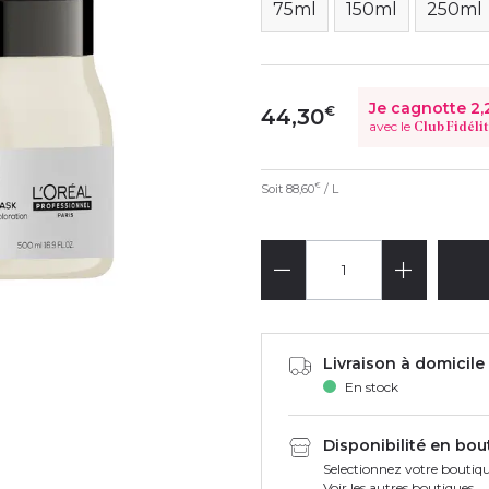
75ml
150ml
250ml
Je cagnotte
2,
€
44,30
avec le
Club Fidéli
Soit
88,60
/ L
€
Livraison à domicile 
En stock
Disponibilité en bou
Selectionnez votre boutiqu
Voir les autres boutiques