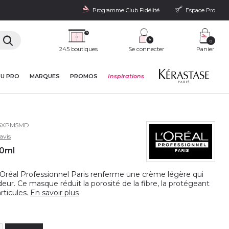
Programme Club Fidélité
Espace Pro
0
245 boutiques
Se connecter
Panier
DU PRO
MARQUES
PROMOS
Inspirations
SXPM5MD
avis
00ml
réal Professionnel Paris renferme une crème légère qui
eur. Ce masque réduit la porosité de la fibre, la protégeant
rticules.
En savoir plus