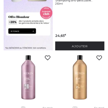
Shampoing anti-pelliculaire...
250ml
24,65
€
AJOUTER
(12)
(22)
En stock
En stock