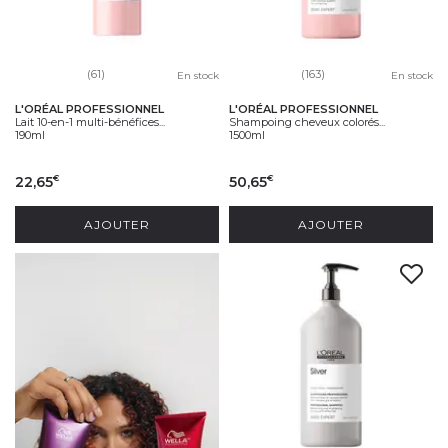
(61)
(163)
En stock
En stock
L'ORÉAL PROFESSIONNEL
L'ORÉAL PROFESSIONNEL
Lait 10-en-1 multi-bénéfices...
Shampoing cheveux colorés...
190ml
1500ml
22,65
50,65
€
€
AJOUTER
AJOUTER