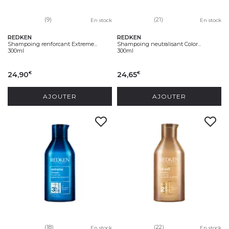
(9)
(21)
En stock
En stock
REDKEN
REDKEN
Shampoing renforcant Extreme...
Shampoing neutralisant Color...
300ml
300ml
24,90
24,65
€
€
AJOUTER
AJOUTER
(18)
(22)
En stock
En stock