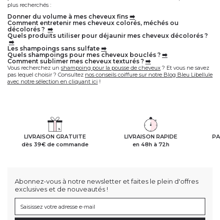
plus recherchés :
donner du volume à mes cheveux fins
➡️
comment entretenir mes cheveux colorés, méchés ou
décolorés ?
➡️
quels produits utiliser pour déjaunir mes cheveux décolorés ?
➡️
les shampoings sans sulfate
➡️
quels shampoings pour mes cheveux bouclés ?
➡️
comment sublimer mes cheveux texturés ?
➡️
Vous recherchez un
shampoing pour la pousse de cheveux
? Et vous ne savez
pas lequel choisir ? Consultez
nos conseils coiffure sur notre Blog Bleu Libellule
avec notre sélection en cliquant ici
!
LIVRAISON GRATUITE
LIVRAISON RAPIDE
PA
dès 39€ de commande
en 48h à 72h
Abonnez-vous à notre newsletter et faites le plein d'offres
exclusives et de nouveautés !