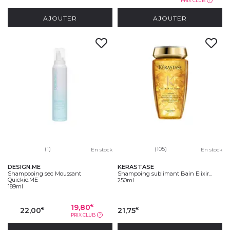
PRIX CLUB
?
AJOUTER
AJOUTER
(1)
(105)
En stock
En stock
DESIGN.ME
KERASTASE
Shampooing sec Moussant
Shampoing sublimant Bain Elixir...
Quickie.ME
250ml
189ml
19,80
€
22,00
21,75
€
€
PRIX CLUB
?