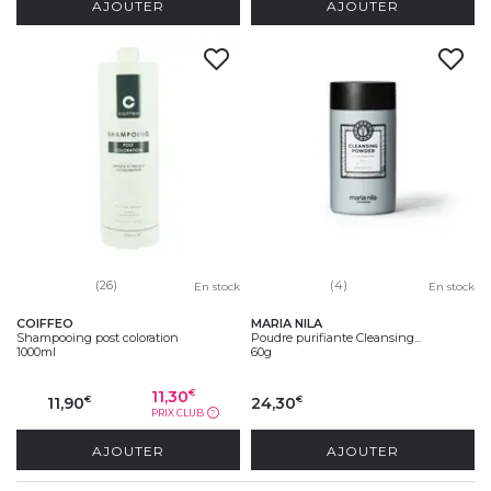
AJOUTER
AJOUTER
(26)
(4)
En stock
En stock
COIFFEO
MARIA NILA
Shampooing post coloration
Poudre purifiante Cleansing...
1000ml
60g
11,30
€
11,90
24,30
€
€
PRIX CLUB
?
AJOUTER
AJOUTER