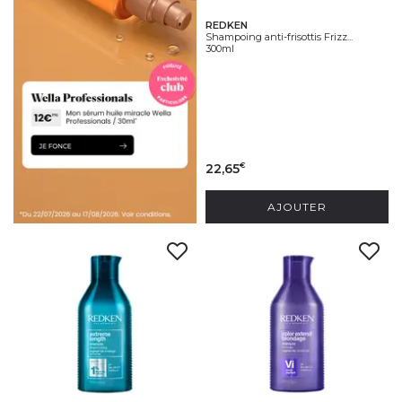
REDKEN
Shampoing anti-frisottis Frizz...
300ml
22,65
€
AJOUTER