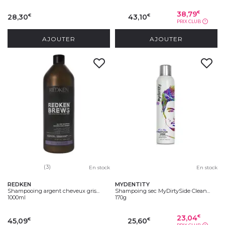
38,79
€
28,30
43,10
€
€
PRIX CLUB
?
AJOUTER
AJOUTER
(3)
En stock
En stock
REDKEN
MYDENTITY
Shampooing argent cheveux gris...
Shampoing sec MyDirtySide Clean...
1000ml
170g
23,04
€
45,09
25,60
€
€