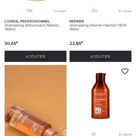
(76)
(12)
En stock
En stock
L'ORÉAL PROFESSIONNEL
REDKEN
Shampoing restructurant Absolut...
Shampoing Volume Injection NEW
1500ml
300ml
50,65
22,65
€
€
AJOUTER
AJOUTER
(3)
En stock