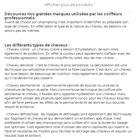
Afficher plus de produits
découvrez nos grandes marques utilisées par les coiffeurs
professionnels:
Avant de choisir son shampoing il est important d'identifier au préalable son
type de cheveu. En effet selon le type et la nature du cheveu, les besoins ne
seront pas les mêmes.
les différents types de cheveux :
- Cheveu coloré : un cheveu coloré a besoin d'hydratation, de soin mais
également de protection. En effet la couleur peut rapidement s'affadir avec les
multiples agressions : appareils chauffants, soleil, eau de mer, chlore, ...
- Cheveu décoloré : c'est le cheveu le plus sensibilisé. La décoloration est une
technique qui sensibilise énormément la fibre capillaire. C'est donc un cheveu
qui aura besoin de beaucoup de nutrition mais également de réparation afin
qu'il ne devienne pas cassant.
- Cheveu permanenté : la permanente permet de boucler ou onduler la
chevelure de façon durable. Mais comme toute technique de coiffure elle
sensibilise le cheveu. Il faudra donc apporter hydratation aux cheveux mais
également utiliser des produits spécialement conçu pour les cheveux bouclés
afin de faire perdurer les effets de la permanente et de donner aux boucles
ressort et brillance.
- Cheveu défrisé/lissé : les lissages et défrisages sont également des techniques
qui fragilisent le cheveu et qui demandent un entretien spécifique. Il est
préférable d'utiliser des shampoings sans sulfate afin que la durée du lissage
soit optimale. Il est également utile d'utiliser des soins capillaires qui lissent la
fibre et neutralise les frisottis pour faciliter le séchage des cheveux et assurer un
résultat lisse et brillant.