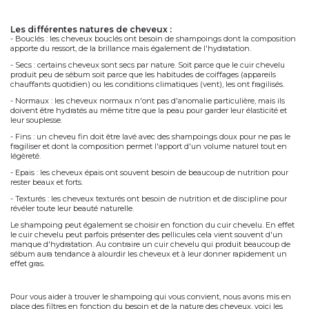
les différentes natures de cheveux :
- Bouclés : les cheveux bouclés ont besoin de shampoings dont la composition
apporte du ressort, de la brillance mais également de l'hydratation.
- Secs : certains cheveux sont secs par nature. Soit parce que le cuir chevelu
produit peu de sébum soit parce que les habitudes de coiffages (appareils
chauffants quotidien) ou les conditions climatiques (vent), les ont fragilisés.
- Normaux : les cheveux normaux n'ont pas d'anomalie particulière, mais ils
doivent être hydratés au même titre que la peau pour garder leur élasticité et
leur souplesse.
- Fins : un cheveu fin doit être lavé avec des shampoings doux pour ne pas le
fragiliser et dont la composition permet l'apport d'un volume naturel tout en
légèreté.
- Epais : les cheveux épais ont souvent besoin de beaucoup de nutrition pour
rester beaux et forts.
- Texturés : les cheveux texturés ont besoin de nutrition et de discipline pour
révéler toute leur beauté naturelle.
Le shampoing peut également se choisir en fonction du cuir chevelu. En effet
le cuir chevelu peut parfois présenter des pellicules cela vient souvent d'un
manque d'hydratation. Au contraire un cuir chevelu qui produit beaucoup de
sébum aura tendance à alourdir les cheveux et à leur donner rapidement un
effet gras.
Pour vous aider à trouver le shampoing qui vous convient, nous avons mis en
place des filtres en fonction du besoin et de la nature des cheveux, voici les