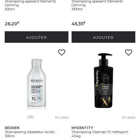
Shampoing apaisant Elements
Shampoing apaisant Elements
Calming
Calming
500ml
1000ml
26,20
45,35
€
€
AJOUTER
AJOUTER
(33)
En stock
En stock
REDKEN
MYDENTITY
Shampooing réparateur Acidic...
Shampoing Cleanser X1 nettoyant...
300ml
454g