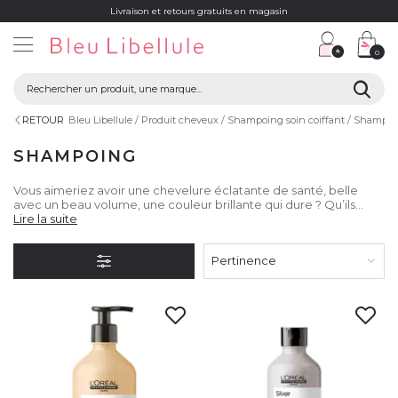
Livraison et retours gratuits en magasin
0
RETOUR
Bleu Libellule
Produit cheveux
Shampoing soin coiffant
Shampoi
SHAMPOING
Vous aimeriez avoir une chevelure éclatante de santé, belle
avec un beau volume, une couleur brillante qui dure ? Qu’ils
soient raides ou bouclés, bruns ou blonds, secs ou gras, vous
Lire la suite
trouverez ici le bon shampooing. Il vous suffit de faire le bon
choix et d’adapter votre shampooing à votre besoin.
Pertinence