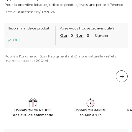
Pour la première fois que j’utilise ce produit,je vois une petite différence.
Date d’utilisation : 19/07/2026
Recommande ce produit
Avez-vous trouvé cet avis utile ?
:
Oui
-
0
Non
-
0
Signaler
Oui
Publié à l'origine sur
Soin Repigmentant Ombre naturelle - reflets
marron chocolat / 200ml
LIVRAISON GRATUITE
LIVRAISON RAPIDE
PA
dès 39€ de commande
en 48h à 72h