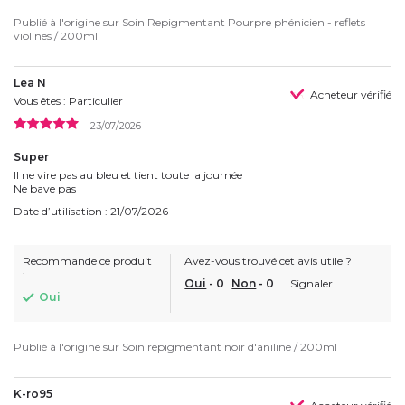
Publié à l'origine sur
Soin Repigmentant Pourpre phénicien - reflets
violines / 200ml
Lea N
Acheteur vérifié
Vous êtes : Particulier
23/07/2026
Super
Il ne vire pas au bleu et tient toute la journée
Ne bave pas
Date d’utilisation : 21/07/2026
Recommande ce produit
Avez-vous trouvé cet avis utile ?
:
Oui
-
0
Non
-
0
Signaler
Oui
Publié à l'origine sur
Soin repigmentant noir d'aniline / 200ml
K-ro95