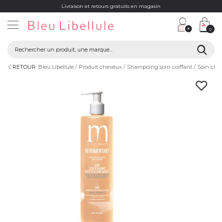
Livraison et retours gratuits en magasin
0
RETOUR
Bleu Libellule
Produit cheveux
Shampoing soin coiffant
Soin che