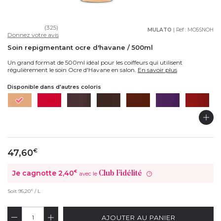
(325)
MULATO
| Réf :
MO5SNOH
Donnez votre avis
Soin repigmentant ocre d'havane / 500ml
Un grand format de 500ml idéal pour les coiffeurs qui utilisent
régulièrement le soin Ocre d'Havane en salon.
En savoir plus
Disponible dans d'autres coloris
47,60
€
Je cagnotte
2,40
€
Club Fidélité
avec le
?
€
Soit
95,20
/ L
AJOUTER AU PANIER