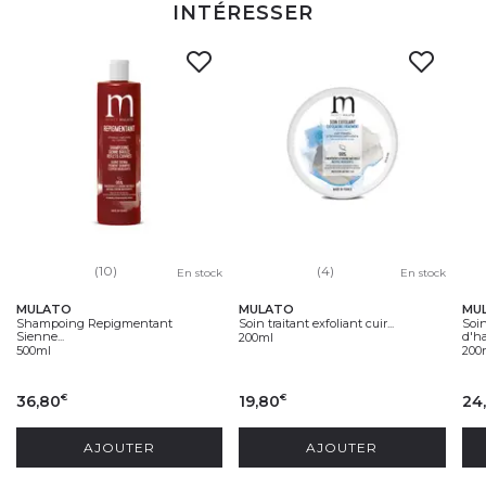
INTÉRESSER
(10)
(4)
En stock
En stock
MULATO
MULATO
MU
Shampoing Repigmentant
Soin traitant exfoliant cuir...
Soi
Sienne...
d'ha
200ml
500ml
200
36,80
19,80
24
€
€
AJOUTER
AJOUTER