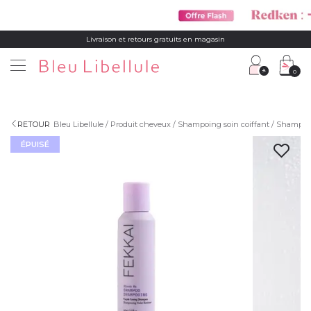
Livraison et retours gratuits en magasin
0
RETOUR
Bleu Libellule
Produit cheveux
Shampoing soin coiffant
Shampoi
ÉPUISÉ