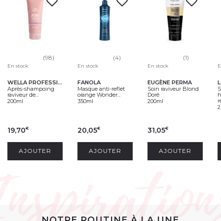
(4)
(1)
(98)
En stock
En stock
E
En stock
FANOLA
EUGÈNE PERMA
L
WELLA PROFESSIONALS
Masque anti-reflet
Soin raviveur Blond
S
Après-shampoing
orange Wonder...
Doré
h
raviveur de...
r
350ml
200ml
200ml
2
19,70
20,05
31,05
€
€
€
AJOUTER
AJOUTER
AJOUTER
NOTRE ROUTINE À LA UNE