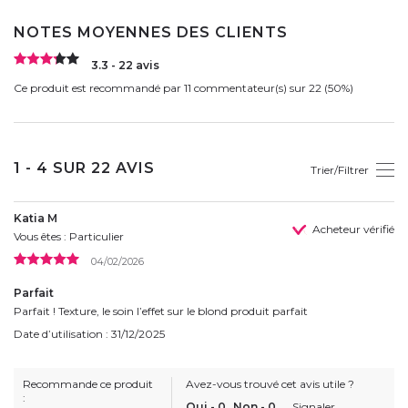
NOTES MOYENNES DES CLIENTS
3.3 - 22 avis
Ce produit est recommandé par 11 commentateur(s) sur 22 (50%)
1 - 4 SUR 22 AVIS
Trier/Filtrer
Katia M
Acheteur vérifié
Vous êtes : Particulier
04/02/2026
Parfait
Parfait ! Texture, le soin l’effet sur le blond produit parfait
Date d’utilisation : 31/12/2025
Recommande ce produit
Avez-vous trouvé cet avis utile ?
:
Oui
-
0
Non
-
0
Signaler