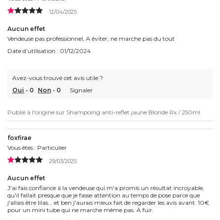
12/04/2025
Aucun effet
Vendeuse pas professionnel, A éviter, ne marche pas du tout
Date d’utilisation : 01/12/2024
Avez-vous trouvé cet avis utile ?
Oui
-
0
Non
-
0
Signaler
Publié à l'origine sur
Shampoing anti-reflet jaune Blonde Rx / 250ml
foxfirae
Vous êtes : Particulier
29/03/2025
Aucun effet
J'ai fais confiance à la vendeuse qui m'a promis un résultat incroyable,
qu'il fallait presque que je fasse attention au temps de pose parce que
j'allais être lilas... et ben j'aurais mieux fait de regarder les avis avant. 10€
pour un mini tube qui ne marche même pas. À fuir.