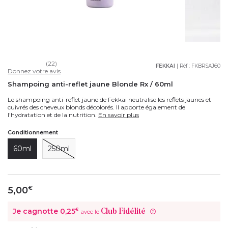
(22)
FEKKAI
| Réf :
FKBRSAJ60
Donnez votre avis
Shampoing anti-reflet jaune Blonde Rx / 60ml
Le shampoing anti-reflet jaune de Fekkai neutralise les reflets jaunes et
cuivrés des cheveux blonds décolorés. Il apporte également de
l'hydratation et de la nutrition.
En savoir plus
Conditionnement
60ml
250ml
5,00
€
Je cagnotte
0,25
€
Club Fidélité
avec le
?