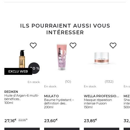
ILS POURRAIENT AUSSI VOUS
INTÉRESSER
-20 %
EXCLU WEB
(10)
(1132)
En stock
En stock
En s
En stock
REDKEN
Huile d'Argan-6 multi-
MULATO
MIZ
WELLA PROFESSIONALS
bénéfices...
Baume hydratant –
Sha
Masque réparation
100ml
définition des...
inte
intense Fusion
200ml
500
150ml
27,16
33,95
23,60
23,85
32
€
€
€
€