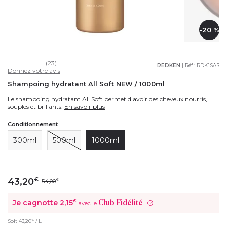
-20 %
(23)
REDKEN
| Réf :
RDK1SAS
Donnez votre avis
Shampoing hydratant All Soft NEW / 1000ml
Le shampoing hydratant All Soft permet d'avoir des cheveux nourris,
souples et brillants.
En savoir plus
Conditionnement
300ml
500ml
1000ml
43,20
€
54,00
€
Je cagnotte
2,15
€
Club Fidélité
avec le
?
€
Soit
43,20
/ L