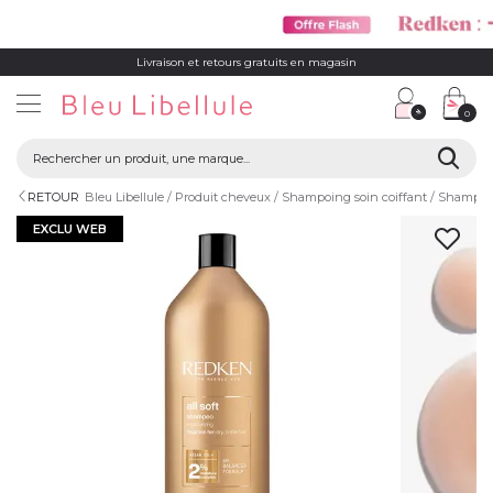
Livraison et retours gratuits en magasin
0
RETOUR
Bleu Libellule
Produit cheveux
Shampoing soin coiffant
Shampoi
EXCLU WEB