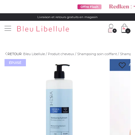
Livraison et retours gratuits en magasin
0
RETOUR
Bleu Libellule
Produit cheveux
Shampoing soin coiffant
Shampoi
ÉPUISÉ