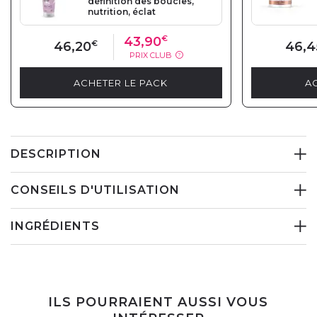
définition des boucles,
nutrition, éclat
43,90
€
46,20
€
46,4
PRIX CLUB
?
ACHETER LE PACK
A
DESCRIPTION
CONSEILS D'UTILISATION
INGRÉDIENTS
ILS POURRAIENT AUSSI VOUS