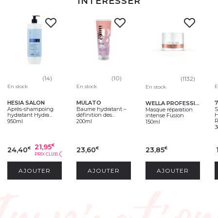
INTÉRESSER
(14)
(10)
(1132)
En stock
En stock
E
En stock
HESIA SALON
MULATO
WELLA PROFESSIONALS
Après-shampoing
Baume hydratant –
Masque réparation
hydratant Hydra...
définition des...
H
intense Fusion
R
950ml
200ml
150ml
3
21,95
€
24,40
23,60
23,85
€
€
€
PRIX CLUB
?
AJOUTER
AJOUTER
AJOUTER