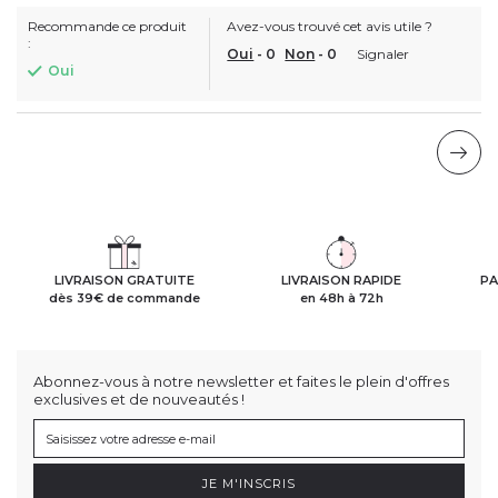
Recommande ce produit
Avez-vous trouvé cet avis utile ?
:
Oui
-
0
Non
-
0
Signaler
Oui
LIVRAISON GRATUITE
LIVRAISON RAPIDE
PA
dès 39€ de commande
en 48h à 72h
Abonnez-vous à notre newsletter et faites le plein d'offres
exclusives et de nouveautés !
JE M'INSCRIS