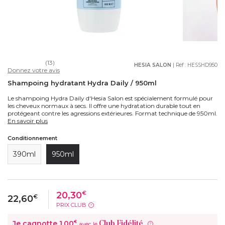
(13)
HESIA SALON
| Réf :
HESSHD950
Donnez votre avis
Shampoing hydratant Hydra Daily / 950ml
Le shampoing Hydra Daily d'Hesia Salon est spécialement formulé pour
les cheveux normaux à secs. Il offre une hydratation durable tout en
protégeant contre les agressions extérieures. Format technique de 950ml.
En savoir plus
Conditionnement
390ml
950ml
20,30
€
22,60
€
PRIX CLUB
?
Je cagnotte
1,00
€
Club Fidélité
avec le
?