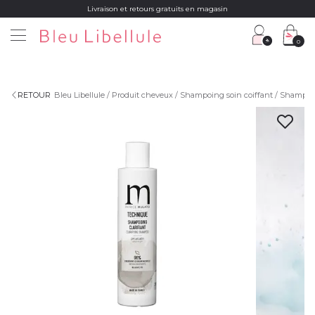
Livraison et retours gratuits en magasin
0
RETOUR
Bleu Libellule
Produit cheveux
Shampoing soin coiffant
Shampoi