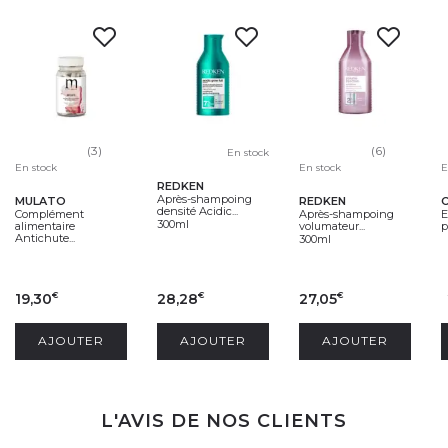
(3)
(6)
En stock
En stock
En stock
E
REDKEN
Après-shampoing
MULATO
REDKEN
densité Acidic...
Complément
Après-shampoing
E
300ml
alimentaire
volumateur...
p
Antichute...
300ml
19,30
28,28
27,05
€
€
€
AJOUTER
AJOUTER
AJOUTER
L'AVIS DE NOS CLIENTS