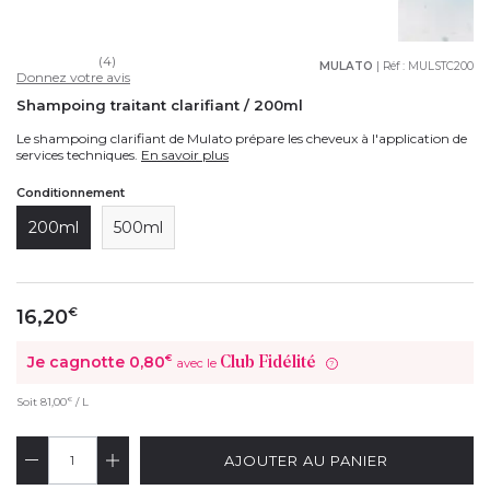
(4)
MULATO
| Réf :
MULSTC200
Donnez votre avis
Shampoing traitant clarifiant / 200ml
Le shampoing clarifiant de Mulato prépare les cheveux à l'application de
services techniques.
En savoir plus
Conditionnement
200ml
500ml
16,20
€
Je cagnotte
0,80
€
Club Fidélité
avec le
?
€
Soit
81,00
/ L
AJOUTER AU PANIER