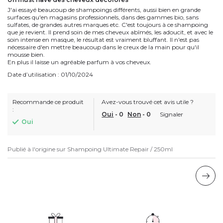
J'ai essayé beaucoup de shampoings différents, aussi bien en grande
surfaces qu'en magasins professionnels, dans des gammes bio, sans
sulfates, de grandes autres marques etc. C'est toujours à ce shampoing
que je revient. Il prend soin de mes cheveux abîmés, les adoucit, et avec le
soin intense en masque, le résultat est vraiment bluffant. Il n'est pas
nécessaire d'en mettre beaucoup dans le creux de la main pour qu'il
mousse bien.
En plus il laisse un agréable parfum à vos cheveux.
Date d’utilisation : 01/10/2024
Recommande ce produit
Avez-vous trouvé cet avis utile ?
:
Oui
-
0
Non
-
0
Signaler
Oui
Publié à l'origine sur
Shampoing Ultimate Repair / 250ml