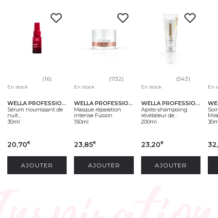
(16)
(1132)
(543)
En stock
En stock
En stock
En 
WELLA PROFESSIONALS
WELLA PROFESSIONALS
WELLA PROFESSIONALS
Sérum nourrissant de
Masque réparation
Après-shampoing
Soi
nuit...
intense Fusion
révélateur de...
Mira
30ml
150ml
200ml
30m
20,70
23,85
23,20
32
€
€
€
AJOUTER
AJOUTER
AJOUTER