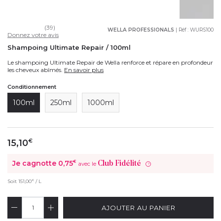
(39)
WELLA PROFESSIONALS
| Réf :
WURS100
Donnez votre avis
Shampoing Ultimate Repair / 100ml
Le shampoing Ultimate Repair de Wella renforce et répare en profondeur
les cheveux abîmés.
En savoir plus
Conditionnement
100ml
250ml
1000ml
15,10
€
Je cagnotte
0,75
€
Club Fidélité
avec le
?
€
Soit
151,00
/ L
AJOUTER AU PANIER