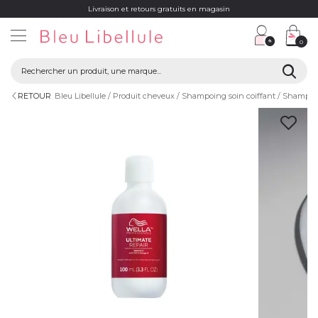
Livraison et retours gratuits en magasin
0
RETOUR
Bleu Libellule
Produit cheveux
Shampoing soin coiffant
Shampoi