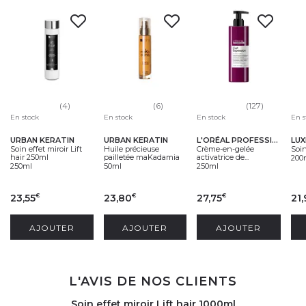
(4)
(6)
(127)
En stock
En stock
En s
En stock
URBAN KERATIN
URBAN KERATIN
LUX
L'ORÉAL PROFESSIONNEL
Soin effet miroir Lift
Huile précieuse
Soin
Crème-en-gelée
hair 250ml
pailletée maKadamia
activatrice de...
200
250ml
50ml
250ml
23,55
23,80
27,75
21,
€
€
€
AJOUTER
AJOUTER
AJOUTER
L'AVIS DE NOS CLIENTS
Soin effet miroir Lift hair 1000ml