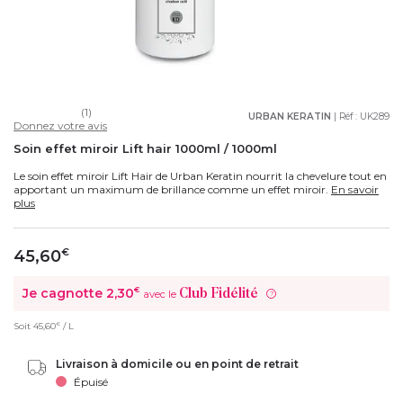
(1)
URBAN KERATIN
| Réf :
UK289
Donnez votre avis
Soin effet miroir Lift hair 1000ml / 1000ml
Le soin effet miroir Lift Hair de Urban Keratin nourrit la chevelure tout en
apportant un maximum de brillance comme un effet miroir.
En savoir
plus
45,60
€
Je cagnotte
2,30
€
Club Fidélité
avec le
?
€
Soit
45,60
/ L
Livraison à domicile ou en point de retrait
Épuisé