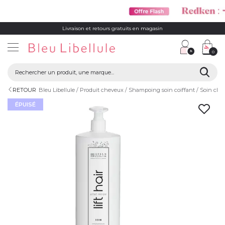
Livraison et retours gratuits en magasin
0
RETOUR
Bleu Libellule
Produit cheveux
Shampoing soin coiffant
Soin che
ÉPUISÉ