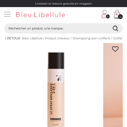
Livraison et retours gratuits en magasin
0
RETOUR
Bleu Libellule
Produit cheveux
Shampoing soin coiffant
Coiffant