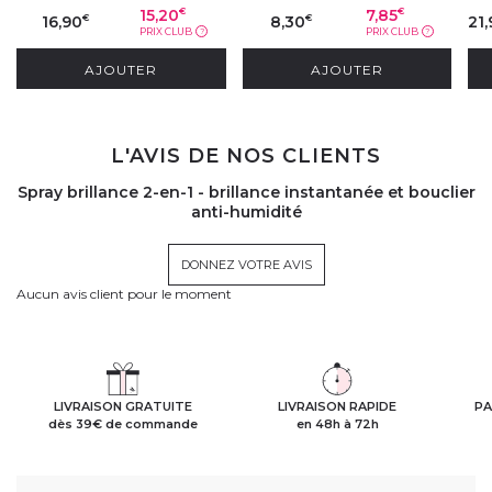
15,20
7,85
€
€
16,90
8,30
21,
€
€
PRIX CLUB
PRIX CLUB
?
?
AJOUTER
AJOUTER
L'AVIS DE NOS CLIENTS
Spray brillance 2-en-1 - brillance instantanée et bouclier
anti-humidité
DONNEZ VOTRE AVIS
Aucun avis client pour le moment
LIVRAISON GRATUITE
LIVRAISON RAPIDE
PA
dès 39€ de commande
en 48h à 72h