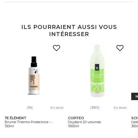
ILS POURRAIENT AUSSI VOUS
INTÉRESSER
(16)
(383)
En stock
En stock
7E ÉLÉMENT
COIFFEO
SC
Brume Thermo Protectrice –...
Oxydant 20 volumes
Gelé
150ml
1000ml
300