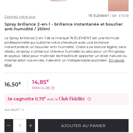
7E ÉLÉMENT
| Réf :
E7ESB
Donnez votre avis
Spray brillance 2-en-1 - brillance instantanée et bouclier
anti-humidité / 250ml
Le Spray brillance 2-en-1 de la marque 7e ÉLÉMENT est une formule
professionnelle qui sublime votre chevelure avec une brillance
instantanée et un bouclier anti-humidité. Grâce à sa texture légère, sans
résidu, ce spray s’utilise sur cheveux humides ou secs pour un fini glossy
et soyeux. Idéal pour maîtriser les frisottis et apporter un éclat naturel ou
intense selon vos envies, il devient un indispensable quotidien.
En savoir
plus
14,85
€
16,50
€
PRIX CLUB
?
Je cagnotte
0,75
€
Club Fidélité
avec le
?
€
Soit
66,00
/ L
AJOUTER AU PANIER