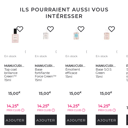
ILS POURRAIENT AUSSI VOUS
INTÉRESSER
(652)
(304)
(675)
(696)
E
En stock
En stock
En stock
En stock
MANUCURIST
MANUCURIST
MANUCURIST
MANUCURIST
S
Top coat
Base
Émollient
Base S.O.S
p
brillance
fortifiante
efficace
Green
o
Green™
Force Green™
15ml
15ml
15ml
15ml
15,00
15,00
15,00
15,00
€
€
€
€
14,25
14,25
14,25
14,25
€
€
€
€
PRIX CLUB
PRIX CLUB
PRIX CLUB
PRIX CLUB
?
?
?
?
AJOUTER
AJOUTER
AJOUTER
AJOUTER