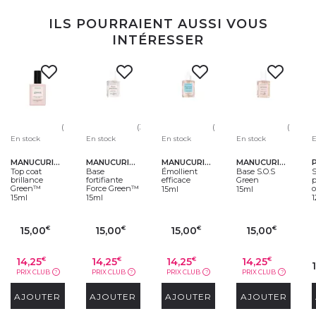
ILS POURRAIENT AUSSI VOUS
INTÉRESSER
(652)
(304)
(675)
(696)
E
En stock
En stock
En stock
En stock
MANUCURIST
MANUCURIST
MANUCURIST
MANUCURIST
S
Top coat
Base
Émollient
Base S.O.S
p
brillance
fortifiante
efficace
Green
o
Green™
Force Green™
15ml
15ml
15ml
15ml
15,00
15,00
15,00
15,00
€
€
€
€
14,25
14,25
14,25
14,25
€
€
€
€
PRIX CLUB
PRIX CLUB
PRIX CLUB
PRIX CLUB
?
?
?
?
AJOUTER
AJOUTER
AJOUTER
AJOUTER