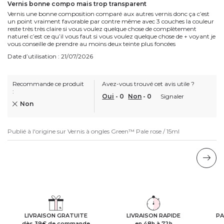
Vernis bonne compo mais trop transparent
Vernis une bonne composition comparé aux autres vernis donc ça c’est
un point vraiment favorable par contre même avec 3 couches la couleur
reste très très claire si vous voulez quelque chose de complètement
naturel c’est ce qu’il vous faut si vous voulez quelque chose de + voyant je
vous conseille de prendre au moins deux teinte plus foncées
Date d’utilisation : 21/07/2026
Recommande ce produit
Avez-vous trouvé cet avis utile ?
:
Oui
-
0
Non
-
0
Signaler
Non
Publié à l'origine sur
Vernis à ongles Green™ Pale rose / 15ml
LIVRAISON GRATUITE
LIVRAISON RAPIDE
PA
dès 39€ de commande
en 48h à 72h