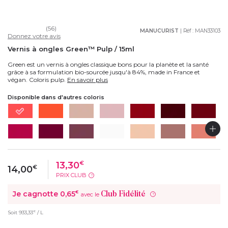
(56)
MANUCURIST
| Réf :
MAN33103
Donnez votre avis
Vernis à ongles Green™ Pulp / 15ml
Green est un vernis à ongles classique bons pour la planète et la santé
grâce à sa formulation bio-sourcée jusqu'à 84%, made in France et
végan. Coloris pulp.
En savoir plus
Disponible dans d'autres coloris
13,30
€
14,00
€
PRIX CLUB
?
Je cagnotte
0,65
€
Club Fidélité
avec le
?
€
Soit
933,33
/ L