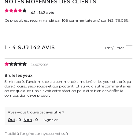
NOTES MOYENNES DES CLIENTS
4.1 - 142 avis
Ce produit est recommandé par 108 commentateur(s) sur 142 (76.06%)
1 - 4 SUR 142 AVIS
Trier/Filtrer
24/07/2026
Brûle les yeux
5 min après l'avoir mis cela a commencé a me brûler les yeux et après ça
dure 3 jours.. yeux rouge et qui picotent. Et au vu d'autre commentaires
on est quelques uns a avoir cette réaction peut être bien de vérifier la
composition de ce produit
Avez-vous trouvé cet avis utile ?
Oui
-
0
Non
-
0
Signaler
Publié à l'origine sur
nyxcosmetics.fr