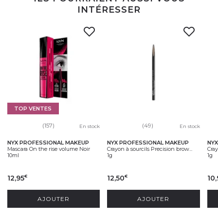
INTÉRESSER
TOP VENTES
(157)
(49)
En stock
En stock
NYX PROFESSIONAL MAKEUP
NYX PROFESSIONAL MAKEUP
NYX
Mascara On the rise volume Noir
Crayon à sourcils Precision brow...
Cray
10ml
1g
1g
12,95
12,50
10,
€
€
AJOUTER
AJOUTER