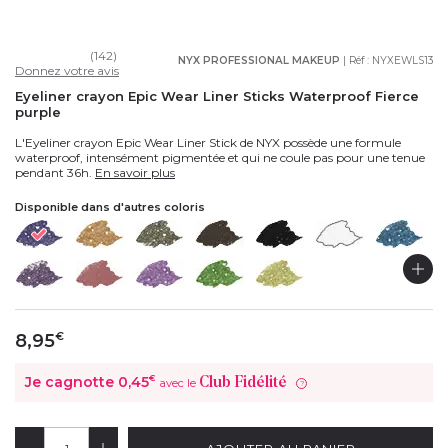
(142)
NYX PROFESSIONAL MAKEUP
| Réf :
NYXEWLS13
Donnez votre avis
Eyeliner crayon Epic Wear Liner Sticks Waterproof Fierce
purple
L'Eyeliner crayon Epic Wear Liner Stick de NYX possède une formule
waterproof, intensément pigmentée et qui ne coule pas pour une tenue
pendant 36h.
En savoir plus
Disponible dans d'autres coloris
8,95
€
Je cagnotte
0,45
€
Club Fidélité
avec le
?