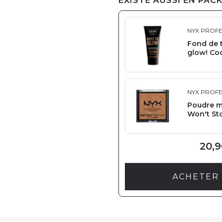
EXISTE AUSSI EN PACK
NYX PROF
Fond de t
glow! Co
NYX PROF
Poudre ma
Won't St
20,9
ACHETER 