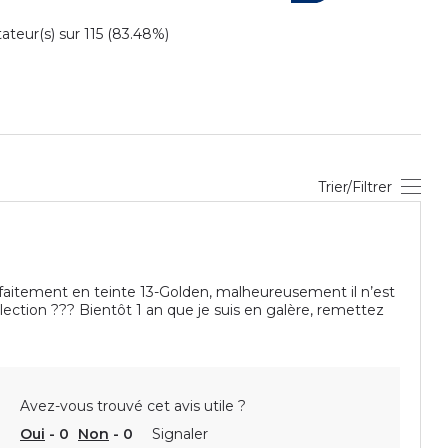
eur(s) sur 115 (83.48%)
Trier/Filtrer
arfaitement en teinte 13-Golden, malheureusement il n’est
llection ??? Bientôt 1 an que je suis en galère, remettez
Avez-vous trouvé cet avis utile ?
Oui
-
0
Non
-
0
Signaler