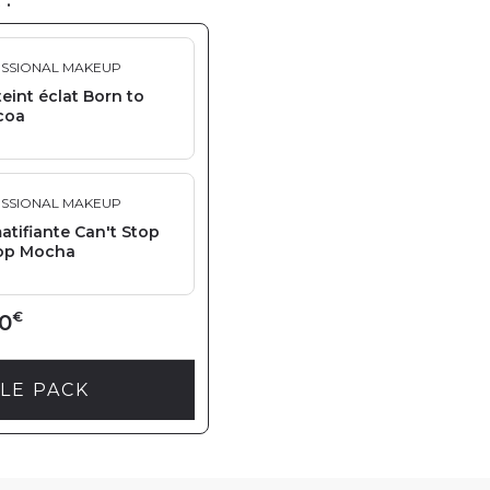
 :
ESSIONAL MAKEUP
eint éclat Born to
coa
ESSIONAL MAKEUP
tifiante Can't Stop
op Mocha
€
0
LE PACK