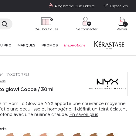
Programme Club Fidélité
Espace Pro
0
245 boutiques
Se connecter
Panier
DU PRO
MARQUES
PROMOS
Inspirations
éf :
NYXBTGRF21
vis
 to glow! Cocoa / 30ml
 teint Born To Glow de NYX apporte une couvrance moyenne
fet d'une peau lisse et homogène. Il définit un teint éclatant
profond avec une nuance chaude.
En savoir plus
oris