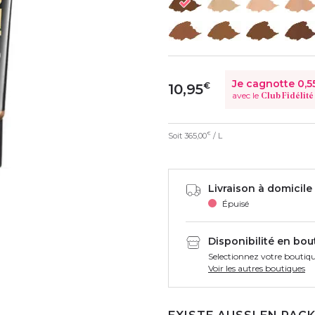
Je cagnotte
0,5
€
10,95
avec le
Club Fidélité
Soit
365,00
/ L
€
Livraison à domicile 
Épuisé
Disponibilité en bou
Selectionnez votre boutiqu
Voir les autres boutiques