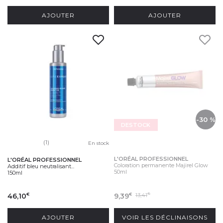
AJOUTER
AJOUTER
-30 %
DESTOCK
(1)
En stock
L'ORÉAL PROFESSIONNEL
L'ORÉAL PROFESSIONNEL
Coloration permanente Majirel Glow
Additif bleu neutralisant...
50ml
150ml
46,10
9,39
13,41
€
€
€
AJOUTER
VOIR LES DÉCLINAISONS