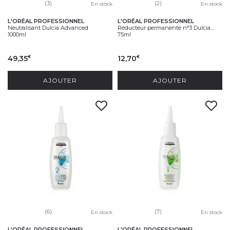
(3)
(2)
En stock
En stock
L'ORÉAL PROFESSIONNEL
L'ORÉAL PROFESSIONNEL
Neutralisant Dulcia Advanced
Réducteur permanente n°3 Dulcia...
1000ml
75ml
49,35
12,70
€
€
AJOUTER
AJOUTER
(6)
(7)
En stock
En stock
L'ORÉAL PROFESSIONNEL
L'ORÉAL PROFESSIONNEL