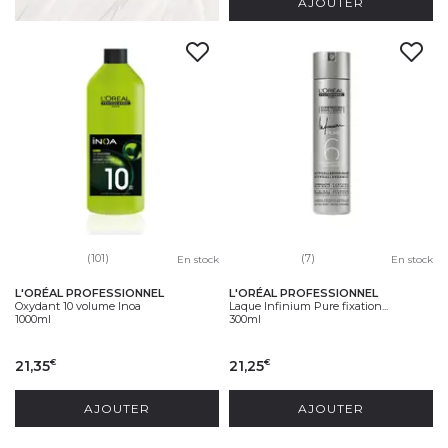
AJOUTER
(101)
(7)
En stock
En stock
L'ORÉAL PROFESSIONNEL
L'ORÉAL PROFESSIONNEL
Oxydant 10 volume Inoa
Laque Infinium Pure fixation...
1000ml
300ml
21,35
21,25
€
€
AJOUTER
AJOUTER