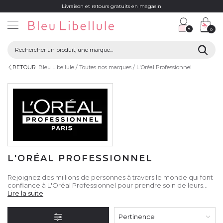
Livraison et retours gratuits en magasin
0
RETOUR
Bleu Libellule
Toutes nos marques
L'Oréal Professionnel
L'ORÉAL PROFESSIONNEL
Rejoignez des millions de personnes à travers le monde qui font
confiance à L'Oréal Professionnel pour prendre soin de leurs
cheveux. Explorez la gamme complète de produits et
Lire la suite
découvrez pourquoi cette marque est synonyme d'excellence
dans le monde de la coiffure.
Pertinence