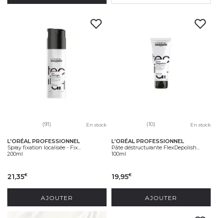
(91)
(10)
En stock
En stock
L'ORÉAL PROFESSIONNEL
L'ORÉAL PROFESSIONNEL
Spray fixation localisée - Fix...
Pâte déstructurante FlexDepolish...
200ml
100ml
21,35
19,95
€
€
AJOUTER
AJOUTER