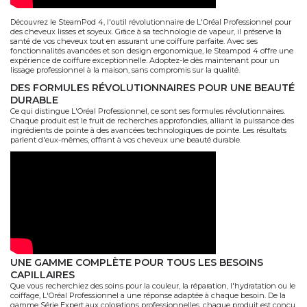
Découvrez le SteamPod 4, l'outil révolutionnaire de L'Oréal Professionnel pour
des cheveux lisses et soyeux. Grâce à sa technologie de vapeur, il préserve la
santé de vos cheveux tout en assurant une coiffure parfaite. Avec ses
fonctionnalités avancées et son design ergonomique, le Steampod 4 offre une
expérience de coiffure exceptionnelle. Adoptez-le dès maintenant pour un
lissage professionnel à la maison, sans compromis sur la qualité.
DES FORMULES RÉVOLUTIONNAIRES POUR UNE BEAUTÉ
DURABLE
Ce qui distingue L'Oréal Professionnel, ce sont ses formules révolutionnaires.
Chaque produit est le fruit de recherches approfondies, alliant la puissance des
ingrédients de pointe à des avancées technologiques de pointe. Les résultats
parlent d'eux-mêmes, offrant à vos cheveux une beauté durable.
UNE GAMME COMPLÈTE POUR TOUS LES BESOINS
CAPILLAIRES
Que vous recherchiez des soins pour la couleur, la réparation, l'hydratation ou le
coiffage, L'Oréal Professionnel a une réponse adaptée à chaque besoin. De la
gamme Série Expert aux colorations professionnelles, chaque produit est conçu