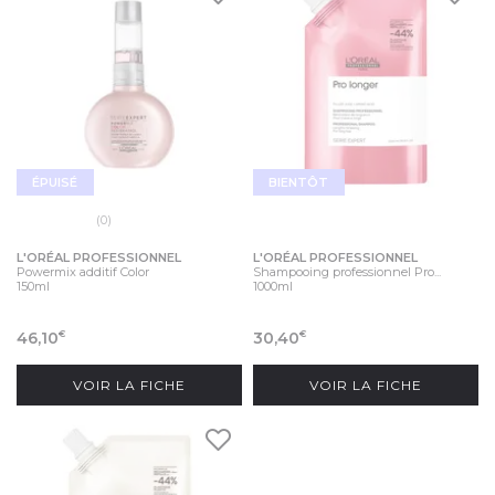
ÉPUISÉ
BIENTÔT
(0)
L'ORÉAL PROFESSIONNEL
L'ORÉAL PROFESSIONNEL
Powermix additif Color
Shampooing professionnel Pro...
150ml
1000ml
46,10
30,40
€
€
VOIR LA FICHE
VOIR LA FICHE