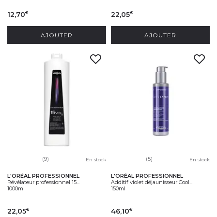
12,70
22,05
€
€
AJOUTER
AJOUTER
(9)
(5)
En stock
En stock
L'ORÉAL PROFESSIONNEL
L'ORÉAL PROFESSIONNEL
Révélateur professionnel 15...
Additif violet déjaunisseur Cool...
1000ml
150ml
22,05
46,10
€
€