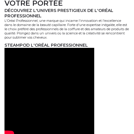
VOTRE PORTÉE
DÉCOUVREZ L'UNIVERS PRESTIGIEUX DE L'ORÉAL
PROFESSIONNEL
L'Oréal Professionnel, une marque qui incarne l'innovation et l'excellence
dans le domaine de la beauté capillaire. Forte d'une expertise inégalée, elle est
le choix préféré des professionnels de la coiffure et des amateurs de produits de
qualité. Plongez dans un univers où la science et la créativité se rencontrent
pour sublimer vos cheveux.
STEAMPOD L'ORÉAL PROFESSIONNEL