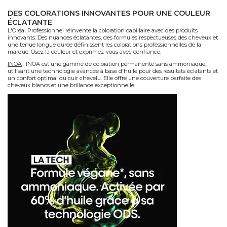
DES COLORATIONS INNOVANTES POUR UNE COULEUR
ÉCLATANTE
L'Oréal Professionnel réinvente la coloration capillaire avec des produits
innovants. Des nuances éclatantes, des formules respectueuses des cheveux et
une tenue longue durée définissent les colorations professionnelles de la
marque. Osez la couleur et exprimez-vous avec confiance.
INOA
:
INOA est une gamme de coloration permanente sans ammoniaque,
utilisant une technologie avancée à base d'huile pour des résultats éclatants et
un confort optimal du cuir chevelu. Elle offre une couverture parfaite des
cheveux blancs et une brillance exceptionnelle.