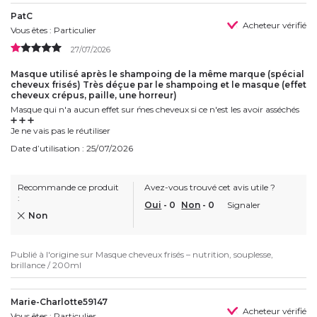
PatC
Acheteur vérifié
Vous êtes : Particulier
27/07/2026
Masque utilisé après le shampoing de la même marque (spécial
cheveux frisés) Très déçue par le shampoing et le masque (effet
cheveux crépus, paille, une horreur)
Masque qui n'a aucun effet sur ́mes cheveux si ce n'est les avoir asséchés
➕️ ➕️ ➕️
Je ne vais pas le réutiliser
Date d’utilisation : 25/07/2026
Recommande ce produit
Avez-vous trouvé cet avis utile ?
:
Oui
-
0
Non
-
0
Signaler
Non
Publié à l'origine sur
Masque cheveux frisés – nutrition, souplesse,
brillance / 200ml
Marie-Charlotte59147
Acheteur vérifié
Vous êtes : Particulier