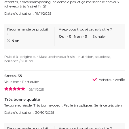
attentes, après shampooing, ne démêle pas, et ça me sèche le cheveux
(cheveux très frisé et fin😢)
Date d’utilisation : 19/11/2025
Recommande ce produit
Avez-vous trouvé cet avis utile ?
:
Oui
-
0
Non
-
0
Signaler
Non
Publié à l'origine sur
Masque cheveux frisés – nutrition, souplesse,
brillance / 200ml
Sosso. 35
Acheteur vérifié
Vous êtes : Particulier
02/11/2025
Très bonne qualité
Texture agréable. Très bonne odeur. Facile à appliquer. Se rince très bien
Date d’utilisation : 30/10/2025
Recommande ce produit
Avez-vous trouvé cet avis utile ?