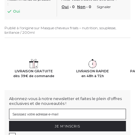
:
Oui
-
0
Non
-
0
Signaler
Oui
Publié à l'origine sur
Masque cheveux frisés – nutrition, souplesse,
brillance / 200ml
LIVRAISON GRATUITE
LIVRAISON RAPIDE
PA
dès 39€ de commande
en 48h à 72h
Abonnez-vous à notre newsletter et faites le plein d'offres
exclusives et de nouveautés !
JE M'INSCRIS