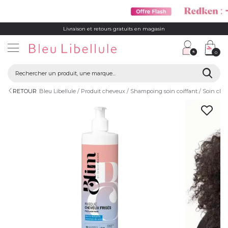
Livraison et retours gratuits en magasin
0
RETOUR
Bleu Libellule
Produit cheveux
Shampoing soin coiffant
Soin che