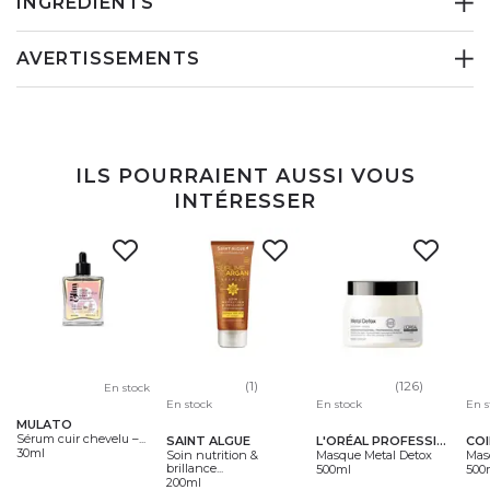
INGRÉDIENTS
AVERTISSEMENTS
ILS POURRAIENT AUSSI VOUS
INTÉRESSER
(1)
(126)
En stock
En stock
En s
En stock
MULATO
Sérum cuir chevelu –...
SAINT ALGUE
CO
L'ORÉAL PROFESSIONNEL
30ml
Soin nutrition &
Mas
Masque Metal Detox
brillance...
500
500ml
200ml