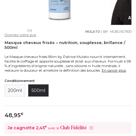
(4)
MULATO
| Réf :
MOBLMCF500
Donnez votre avis
Masque cheveux frisés – nutrition, souplesse, brillance /
500ml
Le Masque cheveux frisés Blim by Patrice Mulato nourrit intensément,
facilite le coiffage et apporte souplesse et éclat aux cheveux. Formulé à 98
% d’ingrédients d’origine naturelle , sans silicone ni huile minérale, il
restaure la douceur et améliore la définition des boucles.
En savoir plus
Conditionnement
200ml
500ml
48,95
€
Je cagnotte
2,45
€
Club Fidélité
avec le
?