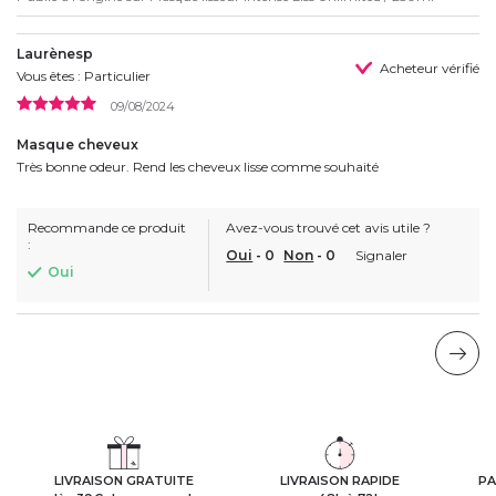
Laurènesp
Acheteur vérifié
Vous êtes : Particulier
09/08/2024
Masque cheveux
Très bonne odeur. Rend les cheveux lisse comme souhaité
Recommande ce produit
Avez-vous trouvé cet avis utile ?
:
Oui
-
0
Non
-
0
Signaler
Oui
LIVRAISON GRATUITE
LIVRAISON RAPIDE
PA