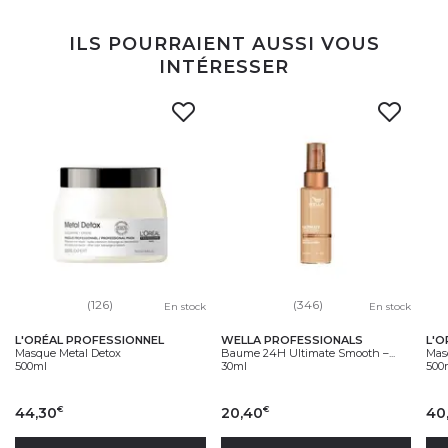
ILS POURRAIENT AUSSI VOUS
INTÉRESSER
(126)
(346)
En stock
En stock
L'ORÉAL PROFESSIONNEL
WELLA PROFESSIONALS
L'O
Masque Metal Detox
Baume 24H Ultimate Smooth –...
Masq
500ml
30ml
500
44,30
20,40
40
€
€