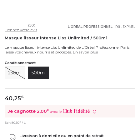
(50)
L'ORÉAL PROFESSIONNEL
| Réf :
SXPM5L
Donnez votre avis
Masque lisseur intense Liss Unlimited / 500ml
Le masque lisseur intense Liss Unlimited de L'Oréal Professionnel Paris
laisse vos cheveux nourris et protégés.
En savoir plus
Conditionnement
250ml
500ml
40,25
€
Je cagnotte
2,00
€
Club Fidélité
avec le
?
€
Soit
80,50
/ L
Livraison à domicile ou en point de retrait