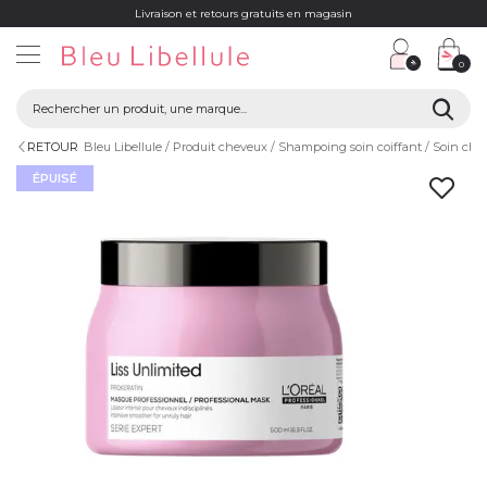
Livraison et retours gratuits en magasin
0
RETOUR
Bleu Libellule
Produit cheveux
Shampoing soin coiffant
Soin che
ÉPUISÉ