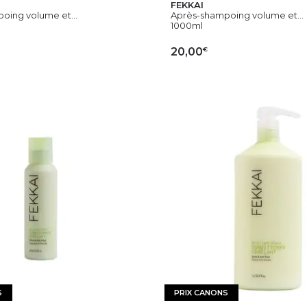
FEKKAI
oing volume et...
Après-shampoing volume et...
1000ml
€
20,00
OUTER AU PANIER
AJOUTER AU PAN
S
PRIX CANONS