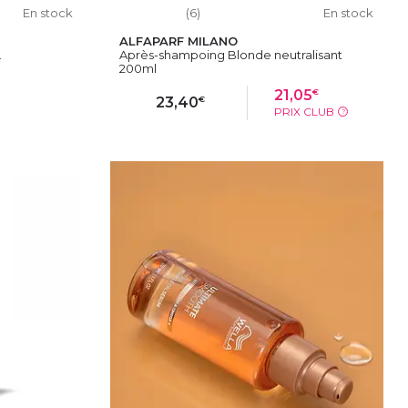
En stock
(6)
En stock
ALFAPARF MILANO
.
Après-shampoing Blonde neutralisant
200ml
€
21,05
€
23,40
PRIX CLUB
?
IER
AJOUTER AU PANIER