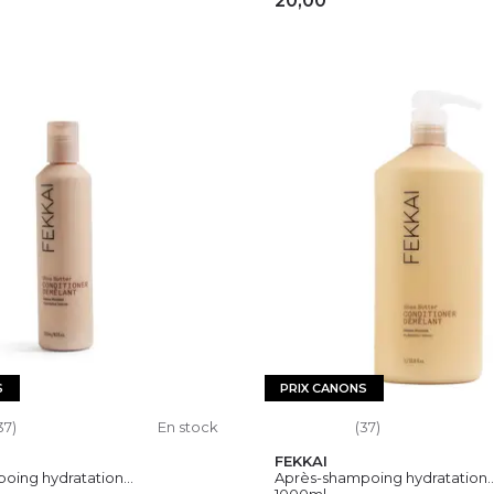
20,00
OUTER AU PANIER
AJOUTER AU PAN
S
PRIX CANONS
37)
En stock
(37)
FEKKAI
ing hydratation...
Après-shampoing hydratation..
1000ml