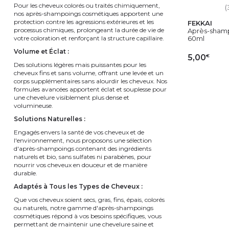
Pour les cheveux colorés ou traités chimiquement,
(
nos après-shampoings cosmétiques apportent une
protection contre les agressions extérieures et les
FEKKAI
processus chimiques, prolongeant la durée de vie de
Après-shampo
votre coloration et renforçant la structure capillaire.
60ml
Volume et Éclat :
€
5,00
Des solutions légères mais puissantes pour les
cheveux fins et sans volume, offrant une levée et un
AJ
corps supplémentaires sans alourdir les cheveux. Nos
formules avancées apportent éclat et souplesse pour
une chevelure visiblement plus dense et
volumineuse.
Solutions Naturelles :
Engagés envers la santé de vos cheveux et de
l'environnement, nous proposons une sélection
d'après-shampoings contenant des ingrédients
naturels et bio, sans sulfates ni parabènes, pour
nourrir vos cheveux en douceur et de manière
durable.
Adaptés à Tous les Types de Cheveux :
Que vos cheveux soient secs, gras, fins, épais, colorés
ou naturels, notre gamme d'après-shampoings
cosmétiques répond à vos besoins spécifiques, vous
permettant de maintenir une chevelure saine et