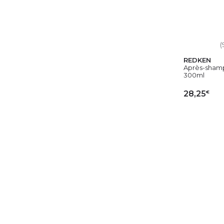
(
REDKEN
Après-shamp
300ml
€
28,25
AJ