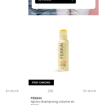
IER
PRIX CANONS
En stock
(26)
En stock
FEKKAI
.
Après-shampoing volume et...
60ml