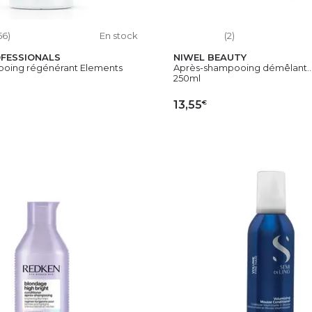
56)
En stock
(2)
FESSIONALS
NIWEL BEAUTY
oing régénérant Elements
Après-shampooing démêlant..
250ml
€
13,55
OUTER AU PANIER
AJOUTER AU PAN