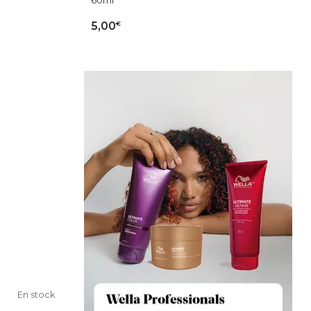
€
5,00
IER
AJOUTER AU PANIER
En stock