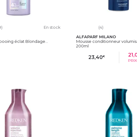
9)
En stock
(4)
ALFAPARF MILANO
ooing éclat Blondage...
Mousse conditionneur volumisa
200ml
21,
€
23,40
PRI
OUTER AU PANIER
AJOUTER AU PAN