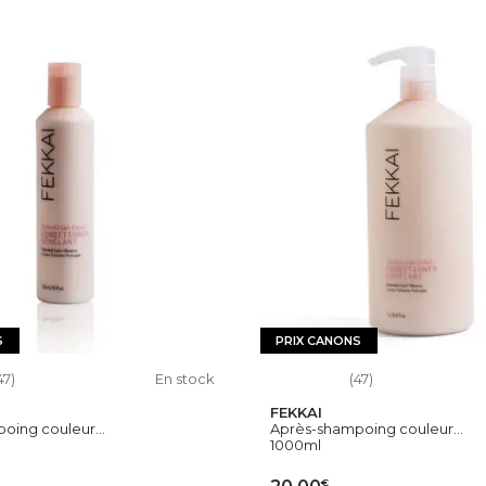
S
PRIX CANONS
47)
En stock
(47)
FEKKAI
oing couleur...
Après-shampoing couleur...
1000ml
€