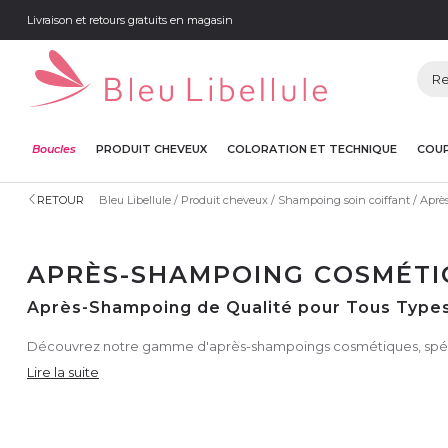
Livraison et retours gratuits en magasin
Boucles
PRODUIT CHEVEUX
COLORATION ET TECHNIQUE
COUP
RETOUR
Bleu Libellule
Produit cheveux
Shampoing soin coiffant
Aprè
APRÈS-SHAMPOING COSMÉTI
Après-Shampoing de Qualité pour Tous Type
Découvrez notre gamme d'après-shampoings cosmétiques, spéci
Lire la suite