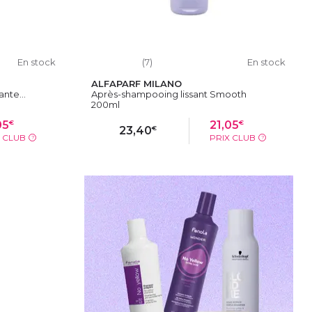
En stock
(7)
En stock
ALFAPARF MILANO
nte...
Après-shampooing lissant Smooth
200ml
€
€
05
21,05
€
23,40
X CLUB
PRIX CLUB
?
?
IER
AJOUTER AU PANIER