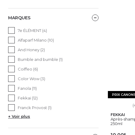
MARQUES
7e ÉLÉMENT (4)
Alfaparf Milano (10)
And Honey (2)
Bumble and bumble (1)
Coiffeo (6)
Color Wow (3)
Fanola (11)
PRIX CANON
Fekkai (12)
(
Franck Provost (1)
FEKKAI
+ Voir plus
Après-shamp
250ml
€