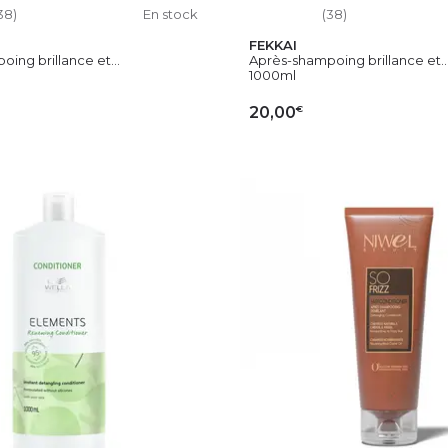
38)
En stock
(38)
FEKKAI
ing brillance et...
Après-shampoing brillance et..
1000ml
€
20,00
OUTER AU PANIER
AJOUTER AU PAN