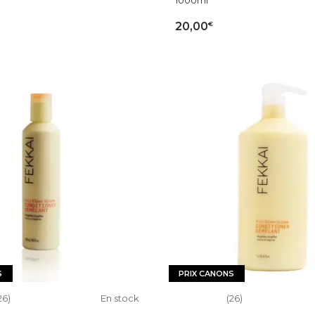
€
20,00
OUTER AU PANIER
AJOUTER AU PAN
S
PRIX CANONS
26)
En stock
(26)