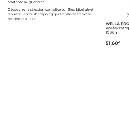
éclatante au quotidien.
Découvrez la sélection complète sur Bleu Libellule et
trouvez l'après-shampoing qui transformera votre
(
routine capillaire.
WELLA PRO
Après-shamp
1000ml
€
51,60
AJ