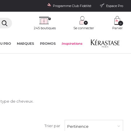
Programme Club Fidélité
Espace Pro
0
245 boutiques
Se connecter
Panier
DU PRO
MARQUES
PROMOS
Inspirations
 type de cheveux.
Trier par
Pertinence