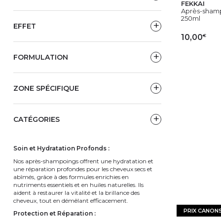
FEKKAI
Après-shamp
250ml
EFFET
€
10,00
FORMULATION
AJ
ZONE SPÉCIFIQUE
CATÉGORIES
Soin et Hydratation Profonds :
Nos après-shampoings offrent une hydratation et
une réparation profondes pour les cheveux secs et
abîmés, grâce à des formules enrichies en
nutriments essentiels et en huiles naturelles. Ils
aident à restaurer la vitalité et la brillance des
cheveux, tout en démêlant efficacement.
PRIX CANON
Protection et Réparation :