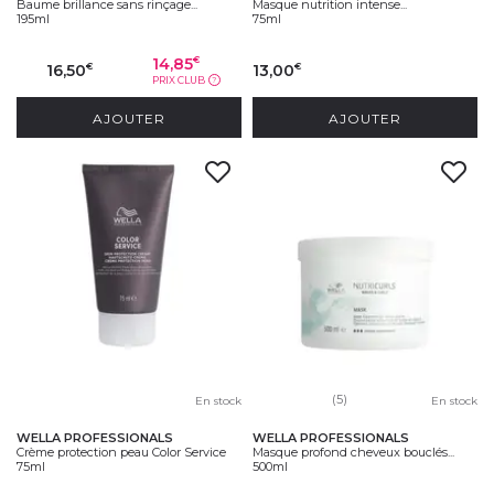
Baume brillance sans rinçage...
Masque nutrition intense...
195ml
75ml
14,85
€
16,50
13,00
€
€
PRIX CLUB
?
AJOUTER
AJOUTER
(5)
En stock
En stock
WELLA PROFESSIONALS
WELLA PROFESSIONALS
Crème protection peau Color Service
Masque profond cheveux bouclés...
75ml
500ml