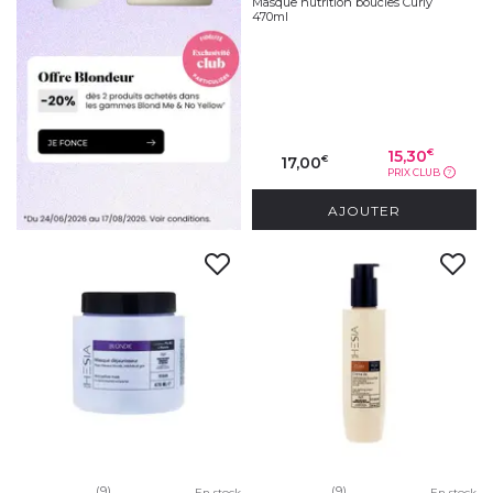
Masque nutrition boucles Curly
470ml
15,30
€
17,00
€
PRIX CLUB
?
AJOUTER
(9)
(9)
En stock
En stock