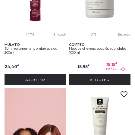
(325)
(17)
En stock
En stock
MULATO
COIFFEO
Soin repigmentant ombre acajou
Masque cheveux bouclés et ondulés
200ml
1000ml
15,15
€
24,40
15,95
€
€
PRIX CLUB
?
AJOUTER
AJOUTER