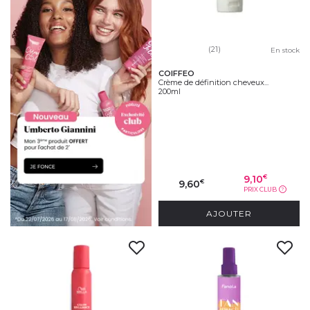
(21)
En stock
COIFFEO
Crème de définition cheveux...
200ml
9,10
€
9,60
€
PRIX CLUB
?
AJOUTER