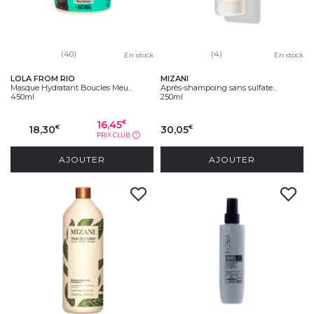
(40)
(4)
En stock
En stock
LOLA FROM RIO
MIZANI
Masque Hydratant Boucles Meu...
Après-shampoing sans sulfate...
450ml
250ml
16,45
€
18,30
30,05
€
€
PRIX CLUB
?
AJOUTER
AJOUTER