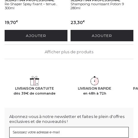
Re-Shaper Spray fixant – tenue...
Shampoing nourrissant Potion 9
300ml
280ml
19,70
23,30
€
€
AJOUTER
AJOUTER
Afficher plus de produits
LIVRAISON GRATUITE
LIVRAISON RAPIDE
PA
dès 39€ de commande
en 48h à 72h
Abonnez-vous à notre newsletter et faites le plein d'offres
exclusives et de nouveautés !