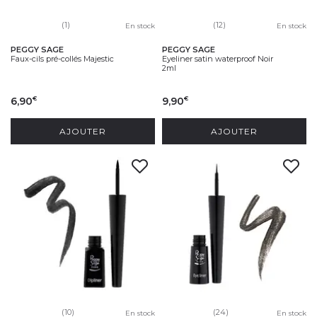
(1)
(12)
En stock
En stock
PEGGY SAGE
PEGGY SAGE
Faux-cils pré-collés Majestic
Eyeliner satin waterproof Noir
2ml
6,90
9,90
€
€
AJOUTER
AJOUTER
(10)
(24)
En stock
En stock