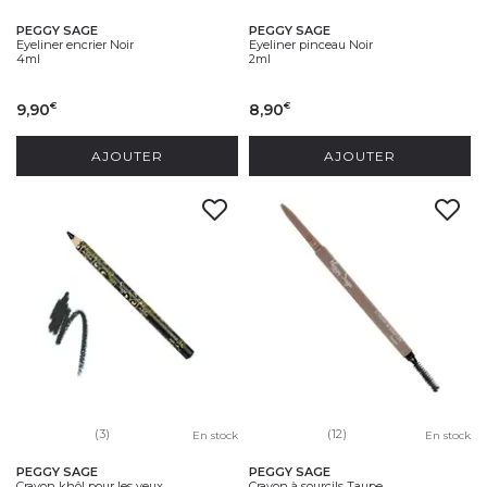
PEGGY SAGE
PEGGY SAGE
Eyeliner encrier Noir
Eyeliner pinceau Noir
4ml
2ml
9,90
8,90
€
€
AJOUTER
AJOUTER
(3)
(12)
En stock
En stock
PEGGY SAGE
PEGGY SAGE
Crayon khôl pour les yeux...
Crayon à sourcils Taupe