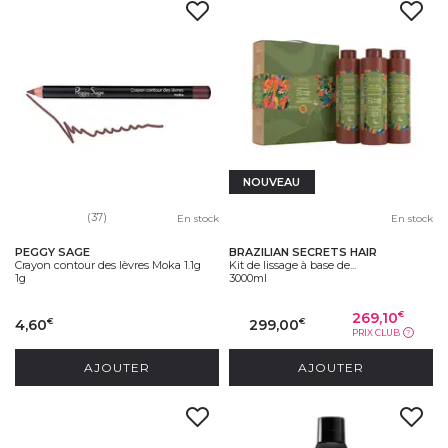
NOUVEAU
(37)
En stock
En stock
PEGGY SAGE
BRAZILIAN SECRETS HAIR
Crayon contour des lèvres Moka 1.1g
Kit de lissage à base de...
1g
3000ml
269,10
€
4,60
299,00
€
€
PRIX CLUB
?
AJOUTER
AJOUTER