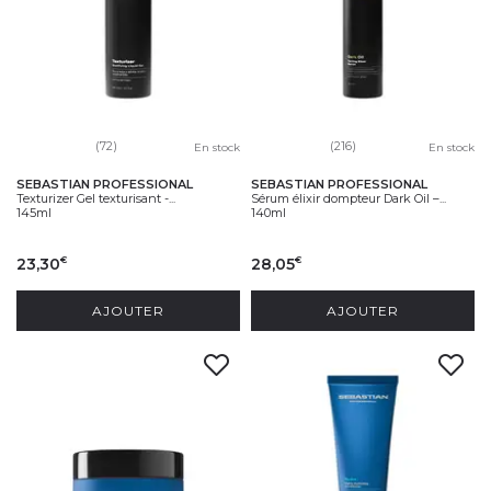
(72)
(216)
En stock
En stock
SEBASTIAN PROFESSIONAL
SEBASTIAN PROFESSIONAL
Texturizer Gel texturisant -...
Sérum élixir dompteur Dark Oil –...
145ml
140ml
23,30
28,05
€
€
AJOUTER
AJOUTER