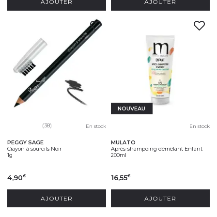
AJOUTER
AJOUTER
NOUVEAU
(38)
En stock
En stock
PEGGY SAGE
MULATO
Crayon à sourcils Noir
Après-shampoing démêlant Enfant
1g
200ml
4,90
16,55
€
€
AJOUTER
AJOUTER