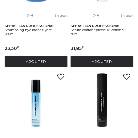
(66)
(56)
En stock
En stock
SEBASTIAN PROFESSIONAL
SEBASTIAN PROFESSIONAL
Shampoing hydratant Hydre –...
Sérum coiffant précieux Potion 9...
280ml
30ml
23,30
31,85
€
€
AJOUTER
AJOUTER