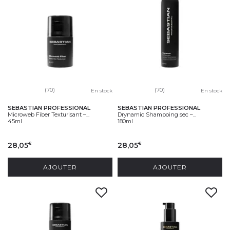
(70)
(70)
En stock
En stock
SEBASTIAN PROFESSIONAL
SEBASTIAN PROFESSIONAL
Microweb Fiber Texturisant –...
Drynamic Shampoing sec –...
45ml
180ml
28,05
28,05
€
€
AJOUTER
AJOUTER