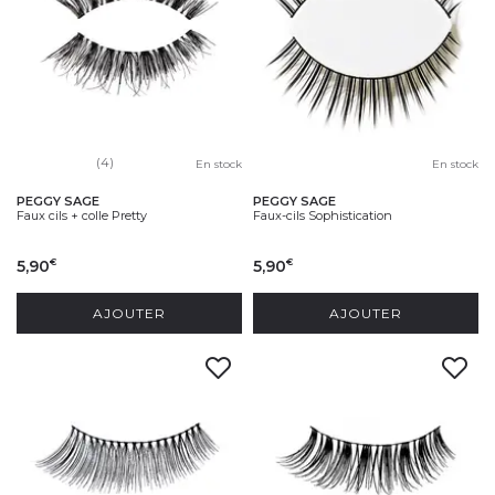
disponibles. Visuels non contractuels. Voir listing des références
éligibles en magasins.
(4)
En stock
En stock
PEGGY SAGE
PEGGY SAGE
Faux cils + colle Pretty
Faux-cils Sophistication
5,90
5,90
€
€
AJOUTER
AJOUTER