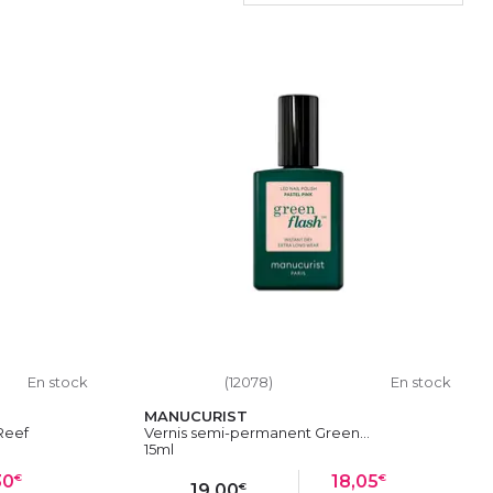
En stock
(12078)
En stock
MANUCURIST
Reef
Vernis semi-permanent Green...
15ml
€
€
30
18,05
€
19,00