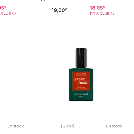
€
€
05
18,05
€
19,00
X CLUB
PRIX CLUB
?
?
IER
AJOUTER AU PANIER
En stock
(12007)
En stock