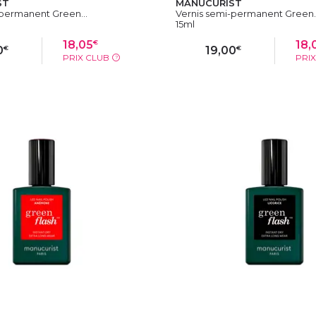
ST
MANUCURIST
-permanent Green...
Vernis semi-permanent Green..
15ml
€
18,05
18,
€
€
0
19,00
PRIX CLUB
PRI
?
OUTER AU PANIER
AJOUTER AU PAN