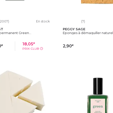
12007)
En stock
(7)
ST
PEGGY SAGE
-permanent Green...
Eponges à démaquiller naturell
€
18,05
€
€
0
2,90
PRIX CLUB
?
OUTER AU PANIER
AJOUTER AU PAN