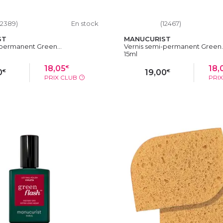
12389)
En stock
(12467)
ST
MANUCURIST
-permanent Green...
Vernis semi-permanent Green..
15ml
€
18,05
18,
€
€
0
19,00
PRIX CLUB
PRI
?
OUTER AU PANIER
AJOUTER AU PAN