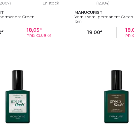
12007)
En stock
(12384)
ST
MANUCURIST
-permanent Green...
Vernis semi-permanent Green..
15ml
€
18,05
18,
€
€
0
19,00
PRIX CLUB
PRI
?
OUTER AU PANIER
AJOUTER AU PAN