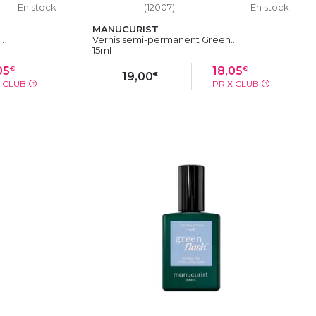
En stock
(12007)
En stock
MANUCURIST
.
Vernis semi-permanent Green...
15ml
€
€
05
18,05
€
19,00
X CLUB
PRIX CLUB
?
?
IER
AJOUTER AU PANIER