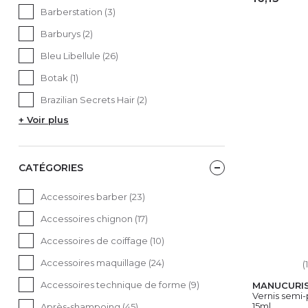
Barberstation (3)
AJ
Barburys (2)
Bleu Libellule (26)
Botak (1)
Brazilian Secrets Hair (2)
+ Voir plus
CATÉGORIES
Accessoires barber (23)
Accessoires chignon (17)
Accessoires de coiffage (10)
Accessoires maquillage (24)
(
Accessoires technique de forme (9)
MANUCURI
Vernis semi
15ml
Après-shampoing (45)