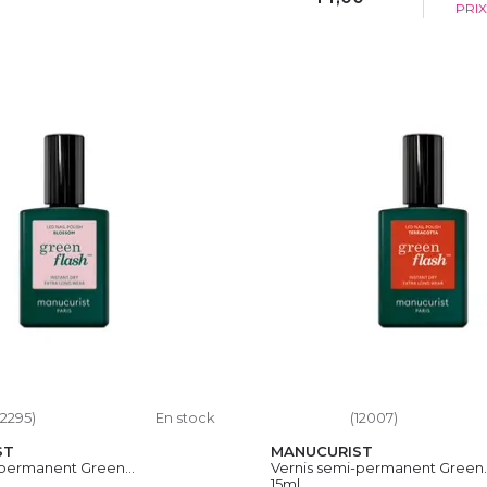
PRI
OUTER AU PANIER
AJOUTER AU PAN
12295)
En stock
(12007)
ST
MANUCURIST
-permanent Green...
Vernis semi-permanent Green..
15ml