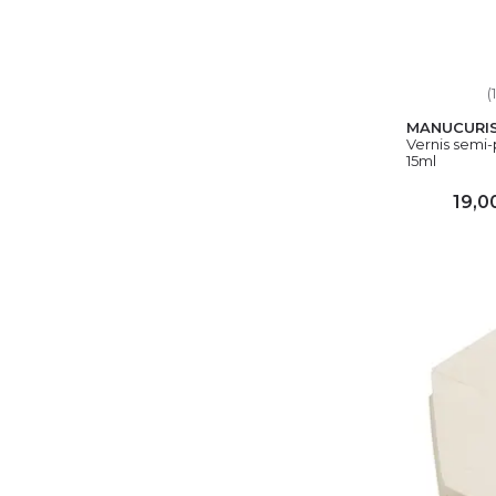
(
MANUCURI
Vernis semi
15ml
19,0
AJ