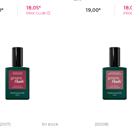
€
18,05
18,
€
€
0
19,00
PRIX CLUB
PRI
?
OUTER AU PANIER
AJOUTER AU PAN
12007)
En stock
(12008)