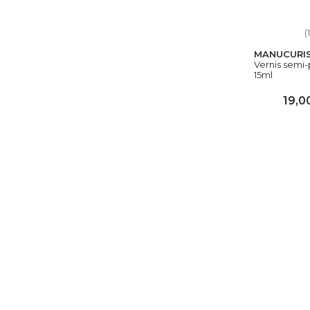
(
MANUCURI
Vernis semi
15ml
19,0
AJ