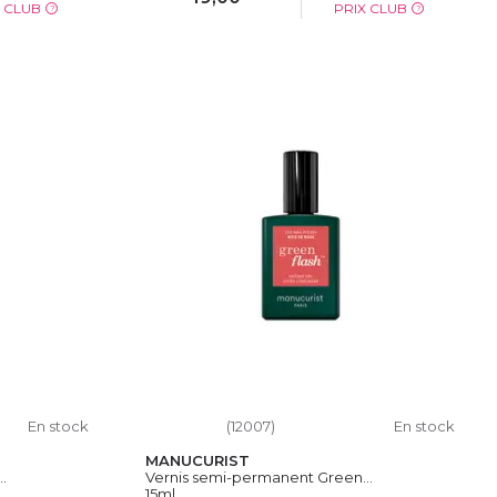
X CLUB
PRIX CLUB
?
?
IER
AJOUTER AU PANIER
En stock
(12007)
En stock
MANUCURIST
.
Vernis semi-permanent Green...
15ml