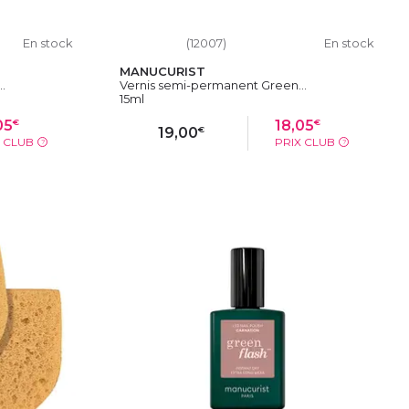
En stock
(12007)
En stock
MANUCURIST
.
Vernis semi-permanent Green...
15ml
€
€
05
18,05
€
19,00
X CLUB
PRIX CLUB
?
?
IER
AJOUTER AU PANIER