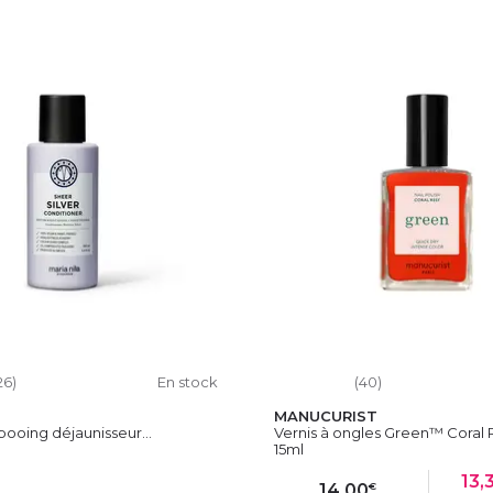
26)
En stock
(40)
MANUCURIST
ooing déjaunisseur...
Vernis à ongles Green™ Coral 
15ml
13,
€
14,00