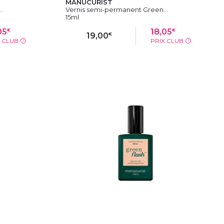
MANUCURIST
.
Vernis semi-permanent Green...
15ml
€
€
05
18,05
€
19,00
X CLUB
PRIX CLUB
?
?
IER
AJOUTER AU PANIER