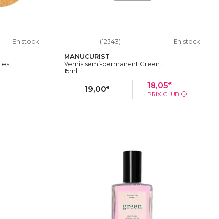
En stock
(12343)
En stock
MANUCURIST
es...
Vernis semi-permanent Green...
15ml
€
18,05
€
19,00
PRIX CLUB
?
IER
AJOUTER AU PANIER