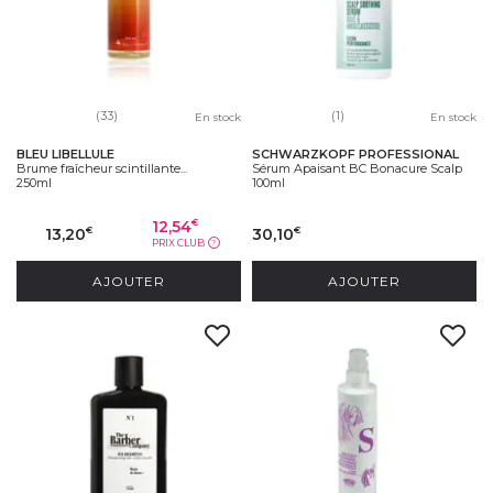
(33)
(1)
En stock
En stock
BLEU LIBELLULE
SCHWARZKOPF PROFESSIONAL
Brume fraîcheur scintillante...
Sérum Apaisant BC Bonacure Scalp
250ml
100ml
12,54
€
13,20
30,10
€
€
PRIX CLUB
?
AJOUTER
AJOUTER