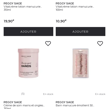
PEGGY SAGE
PEGGY SAGE
Vitalcrème lotion manucurie...
Vitalcrème lotion manucurie...
310ml
100ml
19,90
10,90
€
€
AJOUTER
AJOUTER
(5)
En stock
En stock
PEGGY SAGE
PEGGY SAGE
Crème de soin mains et ongles...
Bain manucure émollient 50...
310ml