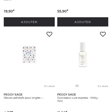
19,90
55,90
€
€
AJOUTER
AJOUTER
(9)
En stock
En stock
PEGGY SAGE
PEGGY SAGE
Décors adhésifs pour ongles –...
Durcisseur cure express - Milky...
11ml
€
€