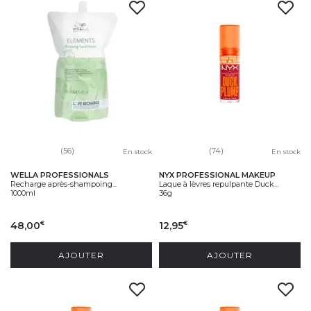
(56)
(74)
En stock
En stock
WELLA PROFESSIONALS
NYX PROFESSIONAL MAKEUP
Recharge après-shampoing...
Laque à lèvres repulpante Duck...
1000ml
36g
48,00
12,95
€
€
AJOUTER
AJOUTER