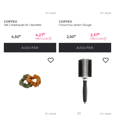
En stock
En stock
COIFFEO
COIFFEO
Set 2 élastiques et 1 barrette...
Chouchou tartan Rouge
4,27
2,37
€
€
4,50
2,50
€
€
PRIX CLUB
PRIX CLUB
?
?
AJOUTER
AJOUTER
(2)
En stock
En stock