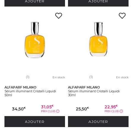
AJOUTER
AJOUTER
(1)
(1)
En stock
En stock
ALFAPARF MILANO
ALFAPARF MILANO
Sérum illuminant Cristalli Liquidi
Sérum illuminant Cristalli Liquidi
50ml
30ml
31,05
22,95
€
€
34,50
25,50
€
€
PRIX CLUB
PRIX CLUB
?
?
AJOUTER
AJOUTER