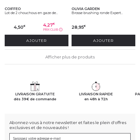
COIFFEO
OLIVIA GARDEN
Lot de 2 chouchous en gaze de...
Brosse brushing ronde Expert...
4,27
€
4,50
28,95
€
€
PRIX CLUB
?
AJOUTER
AJOUTER
Afficher plus de produits
LIVRAISON GRATUITE
LIVRAISON RAPIDE
PA
dès 39€ de commande
en 48h à 72h
Abonnez-vous à notre newsletter et faites le plein d'offres
exclusives et de nouveautés !