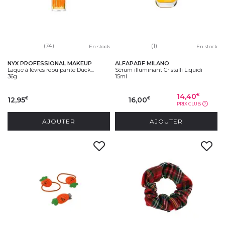
(74)
(1)
En stock
En stock
NYX PROFESSIONAL MAKEUP
ALFAPARF MILANO
Laque à lèvres repulpante Duck...
Sérum illuminant Cristalli Liquidi
36g
15ml
14,40
€
12,95
16,00
€
€
PRIX CLUB
?
AJOUTER
AJOUTER