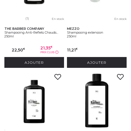
(1)
En stock
En stock
THE BARBER COMPANY
MEZZO
Shampooing Anti-Reflets Chauds...
Shampooing extension
250ml
250ml
21,35
€
22,50
11,21
€
€
PRIX CLUB
?
AJOUTER
AJOUTER