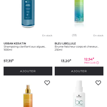
disponibles. Visuels non contractuels. Voir listing des références
éligibles en magasins.
(33)
En stock
En stock
URBAN KERATIN
BLEU LIBELLULE
Shampoing clarifiant aux algues...
Brume fraîcheur corps et cheveux...
1000ml
250ml
12,54
€
57,35
13,20
€
€
PRIX CLUB
?
AJOUTER
AJOUTER