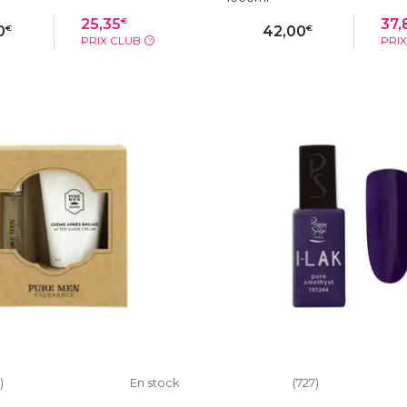
€
25,35
37,
€
€
0
42,00
PRIX CLUB
PRI
?
OUTER AU PANIER
AJOUTER AU PAN
)
En stock
(727)