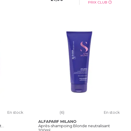
PRIX CLUB
?
IER
AJOUTER AU PANIER
En stock
(6)
En stock
ALFAPARF MILANO
...
Après-shampoing Blonde neutralisant
200ml