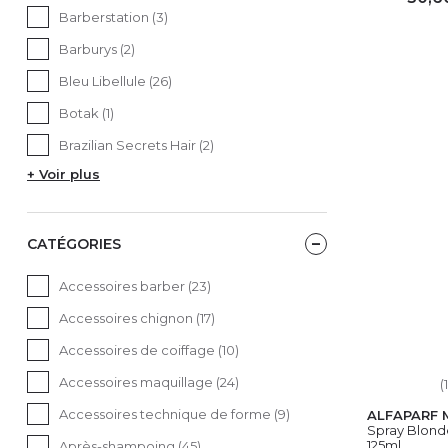
Barberstation (3)
AJ
Barburys (2)
Bleu Libellule (26)
Botak (1)
Brazilian Secrets Hair (2)
+ Voir plus
CATÉGORIES
Accessoires barber (23)
Accessoires chignon (17)
Accessoires de coiffage (10)
Accessoires maquillage (24)
(1
Accessoires technique de forme (9)
ALFAPARF 
Spray Blonde
125ml
Après-shampoing (45)