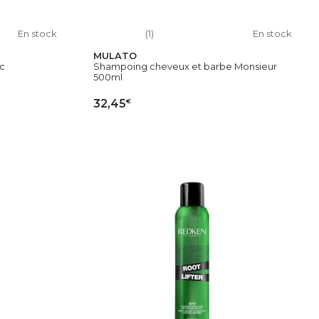
En stock
(1)
En stock
MULATO
ic
Shampoing cheveux et barbe Monsieur
500ml
€
32,45
IER
AJOUTER AU PANIER