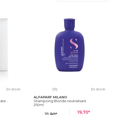
En stock
(15)
En stock
ALFAPARF MILANO
te...
Shampoing Blonde neutralisant
250ml
€
19,70
€
21,90