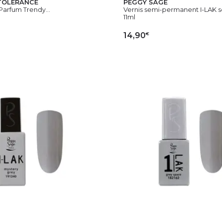
TOLERANCE
PEGGY SAGE
 Parfum Trendy...
Vernis semi-permanent I-LAK so
11ml
€
14,90
OUTER AU PANIER
AJOUTER AU PAN