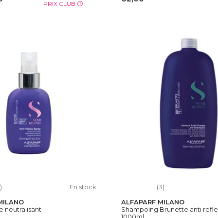
PRIX CLUB
?
OUTER AU PANIER
AJOUTER AU PAN
)
En stock
(3)
MILANO
ALFAPARF MILANO
 neutralisant
Shampoing Brunette anti reflet
1000ml