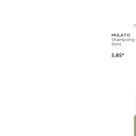
(1
MULATO
Shampoing c
50ml
€
5,85
AJ