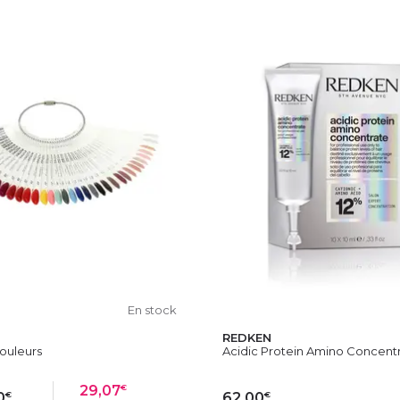
En stock
REDKEN
ouleurs
Acidic Protein Amino Concentra
€
29,07
€
€
0
62,00