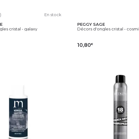
)
En stock
E
PEGGY SAGE
les cristal - galaxy
Décors d'ongles cristal - cosm
€
10,80
OUTER AU PANIER
AJOUTER AU PAN