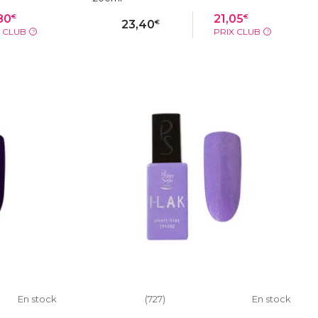
€
€
80
21,05
€
23,40
X CLUB
PRIX CLUB
?
?
IER
AJOUTER AU PANIER
En stock
(727)
En stock