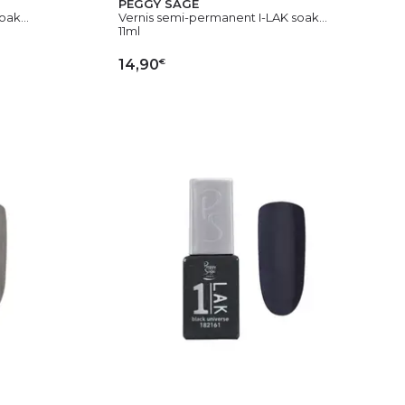
PEGGY SAGE
ak...
Vernis semi-permanent I-LAK soak...
11ml
€
14,90
IER
AJOUTER AU PANIER