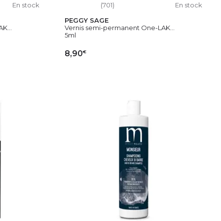
En stock
(701)
En stock
PEGGY SAGE
K...
Vernis semi-permanent One-LAK...
5ml
€
8,90
IER
AJOUTER AU PANIER