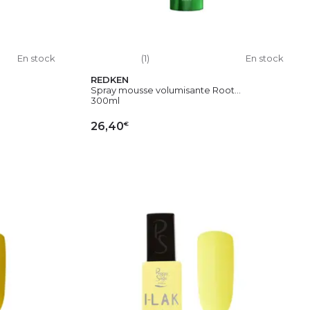
En stock
(1)
En stock
REDKEN
Spray mousse volumisante Root...
300ml
€
26,40
IER
AJOUTER AU PANIER