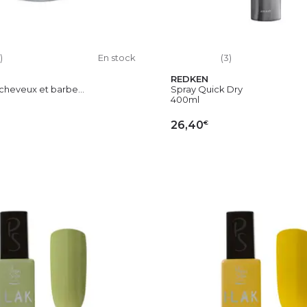
)
En stock
(3)
REDKEN
heveux et barbe...
Spray Quick Dry
400ml
€
26,40
OUTER AU PANIER
AJOUTER AU PAN