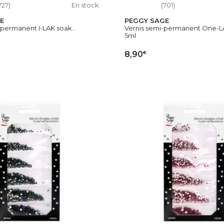
727)
En stock
(701)
E
PEGGY SAGE
permanent I-LAK soak...
Vernis semi-permanent One-LA
5ml
€
8,90
OUTER AU PANIER
AJOUTER AU PAN