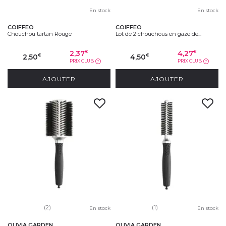
En stock
En stock
COIFFEO
COIFFEO
Chouchou tartan Rouge
Lot de 2 chouchous en gaze de...
2,37
4,27
€
€
2,50
4,50
€
€
PRIX CLUB
PRIX CLUB
?
?
AJOUTER
AJOUTER
(2)
(1)
En stock
En stock
OLIVIA GARDEN
OLIVIA GARDEN