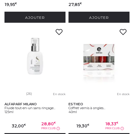
19,95
27,85
€
€
AJOUTER
AJOUTER
(26)
En stock
En stock
ALFAPARF MILANO
ESTHEO
Fluide tout-en-un sans rinçage...
Coffret vernis à ongles...
125ml
40ml
28,80
18,33
€
€
32,00
19,30
€
€
PRIX CLUB
PRIX CLUB
?
?