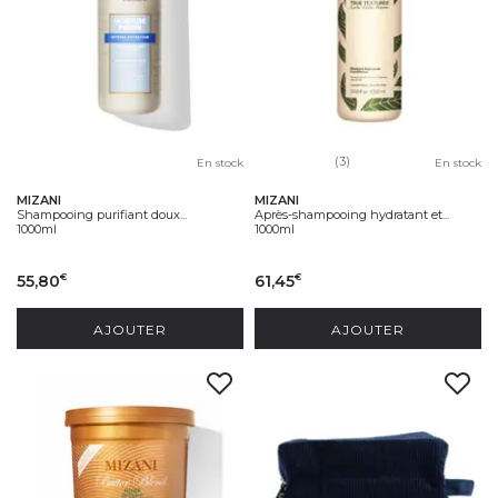
(3)
En stock
En stock
MIZANI
MIZANI
Shampooing purifiant doux...
Après-shampooing hydratant et...
1000ml
1000ml
55,80
61,45
€
€
AJOUTER
AJOUTER