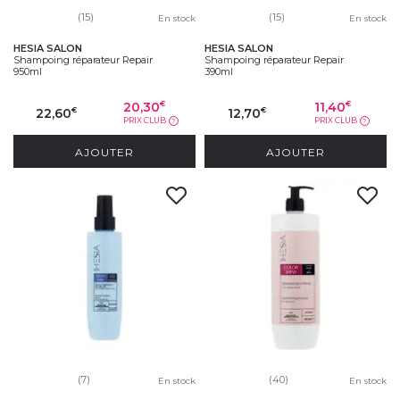
(15)
(15)
En stock
En stock
HESIA SALON
HESIA SALON
Shampoing réparateur Repair
Shampoing réparateur Repair
950ml
390ml
20,30
11,40
€
€
22,60
12,70
€
€
PRIX CLUB
PRIX CLUB
?
?
AJOUTER
AJOUTER
(7)
(40)
En stock
En stock