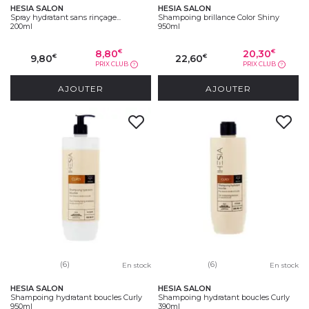
HESIA SALON
HESIA SALON
Spray hydratant sans rinçage...
Shampoing brillance Color Shiny
200ml
950ml
8,80
20,30
€
€
9,80
22,60
€
€
PRIX CLUB
PRIX CLUB
?
?
AJOUTER
AJOUTER
(6)
(6)
En stock
En stock
HESIA SALON
HESIA SALON
Shampoing hydratant boucles Curly
Shampoing hydratant boucles Curly
950ml
390ml