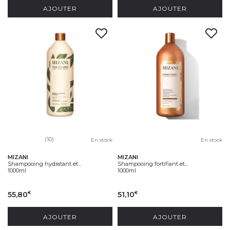
AJOUTER
AJOUTER
(10)
En stock
En stock
MIZANI
MIZANI
Shampooing hydratant et...
Shampooing fortifiant et...
1000ml
1000ml
55,80
51,10
€
€
AJOUTER
AJOUTER