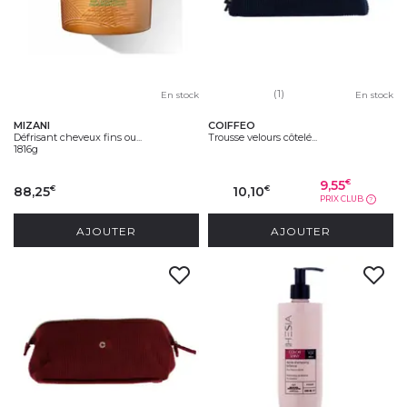
(1)
En stock
En stock
MIZANI
COIFFEO
Défrisant cheveux fins ou...
Trousse velours côtelé...
1816g
9,55
€
88,25
10,10
€
€
PRIX CLUB
?
AJOUTER
AJOUTER