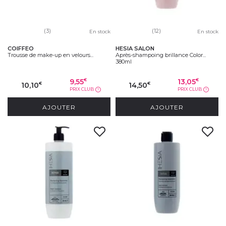
(3)
(12)
En stock
En stock
COIFFEO
HESIA SALON
Trousse de make-up en velours...
Après-shampoing brillance Color...
380ml
9,55
13,05
€
€
10,10
14,50
€
€
PRIX CLUB
PRIX CLUB
?
?
AJOUTER
AJOUTER