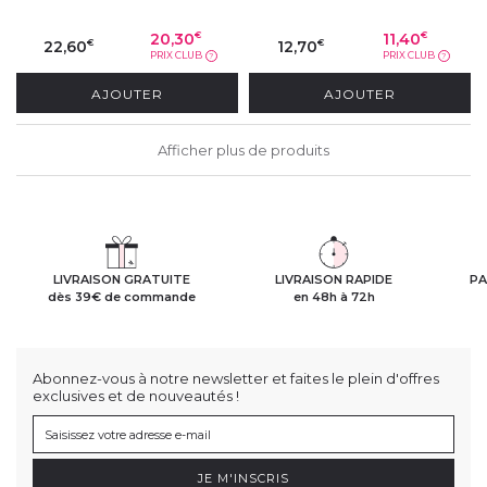
20,30
11,40
€
€
22,60
12,70
€
€
PRIX CLUB
PRIX CLUB
?
?
AJOUTER
AJOUTER
Afficher plus de produits
LIVRAISON GRATUITE
LIVRAISON RAPIDE
PA
dès 39€ de commande
en 48h à 72h
Abonnez-vous à notre newsletter et faites le plein d'offres
exclusives et de nouveautés !
JE M'INSCRIS