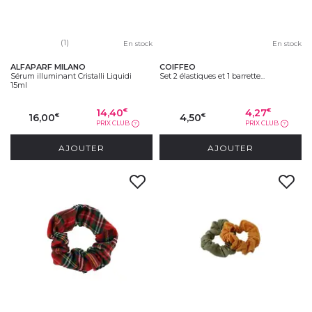
(1)
En stock
En stock
ALFAPARF MILANO
COIFFEO
Sérum illuminant Cristalli Liquidi
Set 2 élastiques et 1 barrette...
15ml
14,40
4,27
€
€
16,00
4,50
€
€
PRIX CLUB
PRIX CLUB
?
?
AJOUTER
AJOUTER