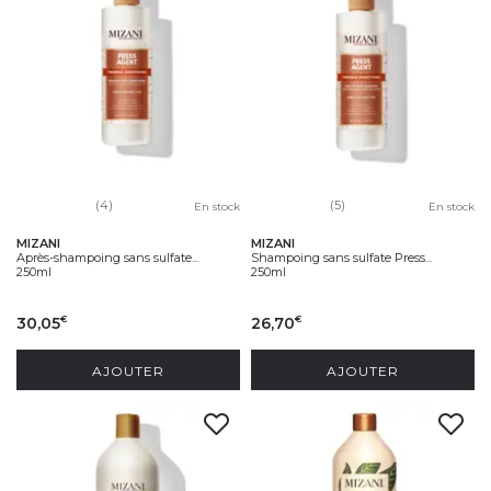
(4)
(5)
En stock
En stock
MIZANI
MIZANI
Après-shampoing sans sulfate...
Shampoing sans sulfate Press...
250ml
250ml
30,05
26,70
€
€
AJOUTER
AJOUTER