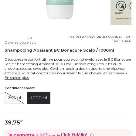
SCHWARZKOPF PROFESSIONAL
| Réf :
(2)
BRHS1GAPN
Donnez votre avis
Shampooing Apaisant BC Bonacure Scalp / 1000ml
Découvrez le confort ultime pour votre cuir chevelu avec le BC Bonacure
Scalp Shampooing Apaisant 1000 ml , un soin conçu pour les cuirs
chevelus secs ou sensibles. Ce shampooing doux apporte une réponse
efficace aux irritations tout en nourrissant le cuir chevelu et les cheveux.
En savoir plus
Conditionnement
250ml
1000ml
39,75
€
Je cagnotte
2,00
€
Club Fidélité
avec le
?