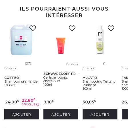
ILS POURRAIENT AUSSI VOUS
INTÉRESSER
(27)
(1)
En stock
En stock
En stock
En s
SCHWARZKOPF PROFESSIONAL
Gel lavant corps,
COIFFEO
MULATO
FA
cheveux et...
Shampooing amande
Shampooing Traitant
Sha
100ml
Purifiant...
chev
5000ml
500ml
100
22,80
€
24,00
8,10
30,85
26
€
€
€
PRIX CLUB
?
AJOUTER
AJOUTER
AJOUTER