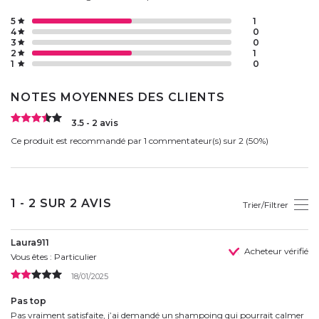
5
1
4
0
3
0
2
1
1
0
NOTES MOYENNES DES CLIENTS
3.5 - 2 avis
Ce produit est recommandé par 1 commentateur(s) sur 2 (50%)
1 - 2 SUR 2 AVIS
Trier/Filtrer
Laura911
Acheteur vérifié
Vous êtes : Particulier
18/01/2025
Pas top
Pas vraiment satisfaite, j’ai demandé un shampoing qui pourrait calmer