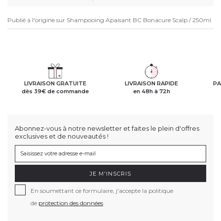
Publié à l'origine sur
Shampooing Apaisant BC Bonacure Scalp / 250ml
LIVRAISON GRATUITE
LIVRAISON RAPIDE
PA
dès 39€ de commande
en 48h à 72h
Abonnez-vous à notre newsletter et faites le plein d'offres
exclusives et de nouveautés !
JE M'INSCRIS
En soumettant ce formulaire, j'accepte la politique
de
protection des données