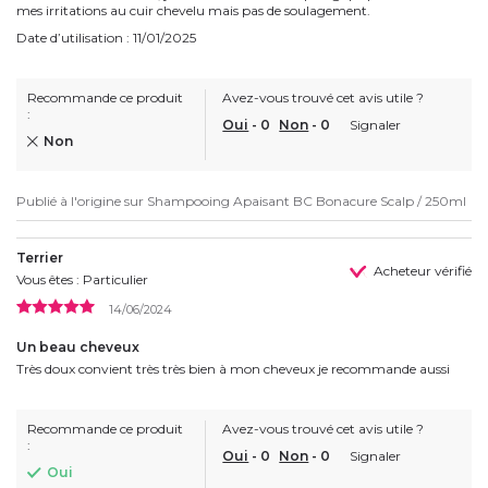
mes irritations au cuir chevelu mais pas de soulagement.
Date d’utilisation : 11/01/2025
Recommande ce produit
Avez-vous trouvé cet avis utile ?
:
Oui
-
0
Non
-
0
Signaler
Non
Publié à l'origine sur
Shampooing Apaisant BC Bonacure Scalp / 250ml
Terrier
Acheteur vérifié
Vous êtes : Particulier
14/06/2024
Un beau cheveux
Très doux convient très très bien à mon cheveux je recommande aussi
Recommande ce produit
Avez-vous trouvé cet avis utile ?
:
Oui
-
0
Non
-
0
Signaler
Oui