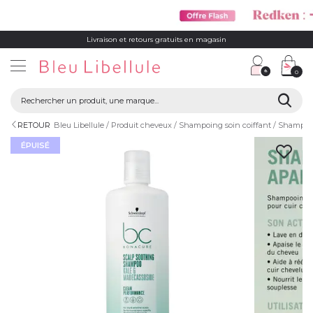
Livraison et retours gratuits en magasin
0
RETOUR
Bleu Libellule
Produit cheveux
Shampoing soin coiffant
Shampoi
ÉPUISÉ