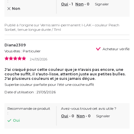
:
Oui
-
1
Non
-
0
Signaler
Non
Publié à l'origine sur
Vernis semi-permanent I-LAK – couleur Peach
Sorbet, tenue longue durée / 11ml
Diana2309
Acheteur vérifié
Vous êtes : Particulier
24/05/2026
J'ai craqué pour cette couleur que je n'avais pas encore, une
couche suffit, il s'auto-lisse, attention juste aux petites bulles.
J'ai plusieurs couleurs et je suis jamais déçue.
Superbe couleur parfaite pour l'été une couche suffit
Date d’utilisation : 21/05/2026
Recommande ce produit
Avez-vous trouvé cet avis utile ?
:
Oui
-
0
Non
-
0
Signaler
Oui