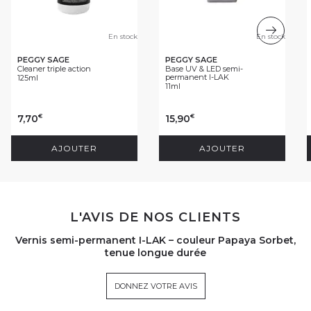
En stock
En stock
PEGGY SAGE
PEGGY SAGE
Cleaner triple action
Base UV & LED semi-
permanent I-LAK
125ml
11ml
7,70
15,90
€
€
AJOUTER
AJOUTER
L'AVIS DE NOS CLIENTS
Vernis semi-permanent I-LAK – couleur Papaya Sorbet,
tenue longue durée
DONNEZ VOTRE AVIS