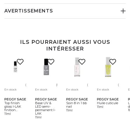
AVERTISSEMENTS
ILS POURRAIENT AUSSI VOUS
INTÉRESSER
(99)
(80)
(64)
(24)
En stock
En stock
En stock
En stock
E
PEGGY SAGE
PEGGY SAGE
PEGGY SAGE
PEGGY SAGE
Top finish
Base UV &
Soin 8 in 1 bb
Huile cuticule
L
gloss I-LAK
LED semi-
nail
d
11ml
finition...
permanent I-
1
11ml
LAK
11ml
11ml