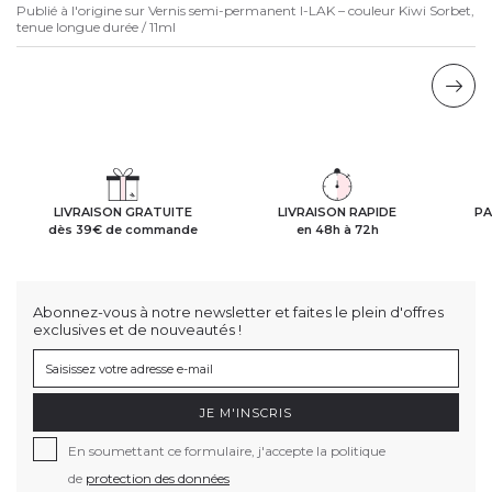
Publié à l'origine sur
Vernis semi-permanent I-LAK – couleur Kiwi Sorbet,
tenue longue durée / 11ml
LIVRAISON GRATUITE
LIVRAISON RAPIDE
PA
dès 39€ de commande
en 48h à 72h
Abonnez-vous à notre newsletter et faites le plein d'offres
exclusives et de nouveautés !
JE M'INSCRIS
En soumettant ce formulaire, j'accepte la politique
de
protection des données