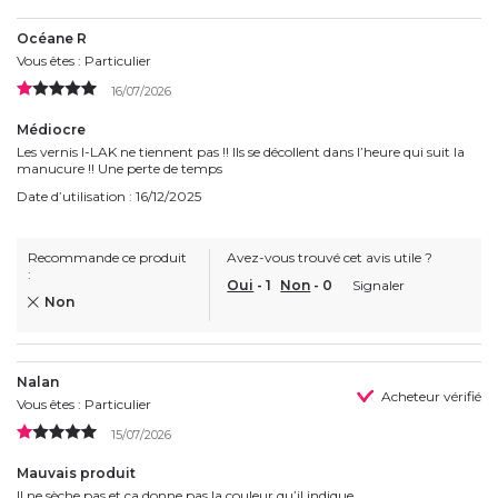
Océane R
Vous êtes : Particulier
16/07/2026
Médiocre
Les vernis I-LAK ne tiennent pas !! Ils se décollent dans l’heure qui suit la
manucure !! Une perte de temps
Date d’utilisation : 16/12/2025
Recommande ce produit
Avez-vous trouvé cet avis utile ?
:
Oui
-
1
Non
-
0
Signaler
Non
Nalan
Acheteur vérifié
Vous êtes : Particulier
15/07/2026
Mauvais produit
Il ne sèche pas et ça donne pas la couleur qu’il indique