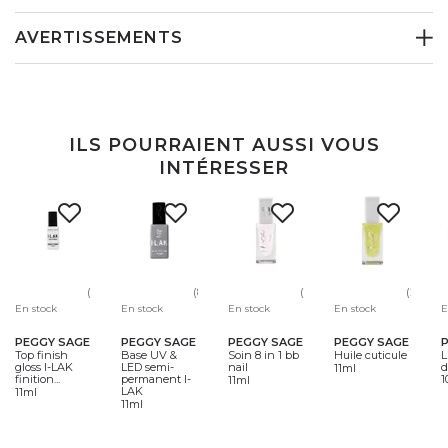
AVERTISSEMENTS
ILS POURRAIENT AUSSI VOUS
INTÉRESSER
(99)
(80)
(64)
(24)
En stock
En stock
En stock
En stock
E
PEGGY SAGE
PEGGY SAGE
PEGGY SAGE
PEGGY SAGE
Top finish
Base UV &
Soin 8 in 1 bb
Huile cuticule
L
gloss I-LAK
LED semi-
nail
d
11ml
finition...
permanent I-
1
11ml
LAK
11ml
11ml