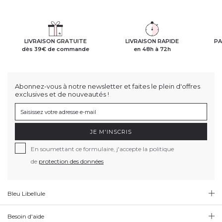
LIVRAISON GRATUITE
LIVRAISON RAPIDE
PA
dès 39€ de commande
en 48h à 72h
Abonnez-vous à notre newsletter et faites le plein d'offres
exclusives et de nouveautés !
JE M'INSCRIS
En soumettant ce formulaire, j'accepte la politique
de
protection des données
Bleu Libellule
Besoin d'aide