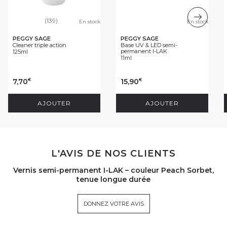
(139)
En stock
En stock
PEGGY SAGE
PEGGY SAGE
Cleaner triple action
Base UV & LED semi-
permanent I-LAK
125ml
11ml
7,70
15,90
€
€
AJOUTER
AJOUTER
L'AVIS DE NOS CLIENTS
Vernis semi-permanent I-LAK – couleur Peach Sorbet,
tenue longue durée
DONNEZ VOTRE AVIS